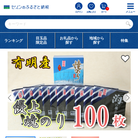
0
メニュー
ログイン
お気に入り
カート
目玉品
お礼品から
地域から
ランキング
特集
限定品
探す
探す