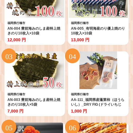
福岡県行橋市
福岡県行橋市
AN-004 豊前海みのしま産特上焼
AN-005_有明海産のり優上焼のり
きのり10枚入×10袋
10枚入×10袋
12,000 円
13,000 円
福岡県行橋市
福岡県行橋市
AN-003 豊前海みのしま産特上焼
AA-111_福岡県産蓬莱柿（ほうら
きのり10枚入×5袋
いし）_DRY FIG (ドライいちじ
く）10g
7,000 円
1,000 円