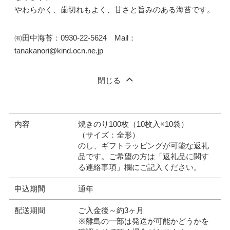
やわらかく、歯切れもよく、甘さと旨みのある海苔です。
㈲田中海苔：0930-22-5624 Mail：
tanakanori@kind.ocn.ne.jp
閉じる
内容
焼きのり100枚（10枚入×10袋）
（サイズ：全形）
のし、ギフトラッピングが可能な返礼
品です。ご希望の方は「返礼品に関す
る連絡事項」欄にご記入ください。
申込期間
通年
配送期間
ご入金後～約3ヶ月
※離島の一部は発送が可能かどうかを