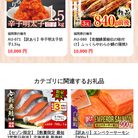
福岡県行橋市
福岡県行橋市
AU-071 【訳あり】辛子明太子切
AU-080 【老舗鰻屋秘伝の味付
子1.5㎏
け】ふっくらやわらか鰻の蒲焼3
尾（280g前後×3尾）
10,000 円
10,000 円
カテゴリに関連するお礼品
【セゾン限定】【数量限定 最短
【訳あり】エンペラーサーモン
3営業日発送】北海道産 新巻鮭
【900g】