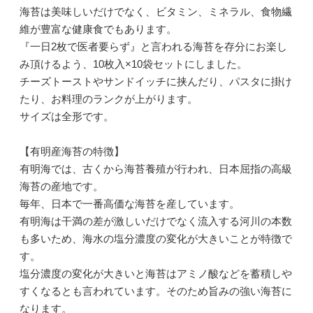
海苔は美味しいだけでなく、ビタミン、ミネラル、食物繊
維が豊富な健康食でもあります。
『一日2枚で医者要らず』と言われる海苔を存分にお楽し
み頂けるよう、10枚入×10袋セットにしました。
チーズトーストやサンドイッチに挟んだり、パスタに掛け
たり、お料理のランクが上がります。
サイズは全形です。
【有明産海苔の特徴】
有明海では、古くから海苔養殖が行われ、日本屈指の高級
海苔の産地です。
毎年、日本で一番高価な海苔を産しています。
有明海は干満の差が激しいだけでなく流入する河川の本数
も多いため、海水の塩分濃度の変化が大きいことが特徴で
す。
塩分濃度の変化が大きいと海苔はアミノ酸などを蓄積しや
すくなるとも言われています。そのため旨みの強い海苔に
なります。