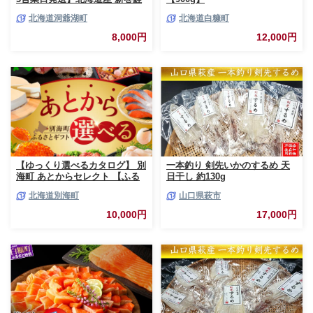
低温熟成 切身 1袋 (約650～
北海道洞爺湖町
北海道白糠町
700g/5～7切入) 最短配送 北海
道 秋鮭 小分け 鮭 さけ しゃけ
8,000円
12,000円
シャケ 中塩 海鮮 冷凍 お弁当
真空パック おかず 魚貝類 サー
モン サケ
【ゆっくり選べるカタログ】 別
一本釣り 剣先いかのするめ 天
海町 あとからセレクト 【ふる
日干し 約130g
さとギフト】 寄附1万円相当 あ
北海道別海町
山口県萩市
とから選べる！ ギフト いくら
ほたて 海鮮 牛肉 ケーキ アイス
10,000円
17,000円
【BY0000010】（ 後から選べ
る カタログ カタログポイント
カタログギフト あとからカタロ
グ あとからカタログポイント
あとからカタログギフト ふるさ
と納税 ）