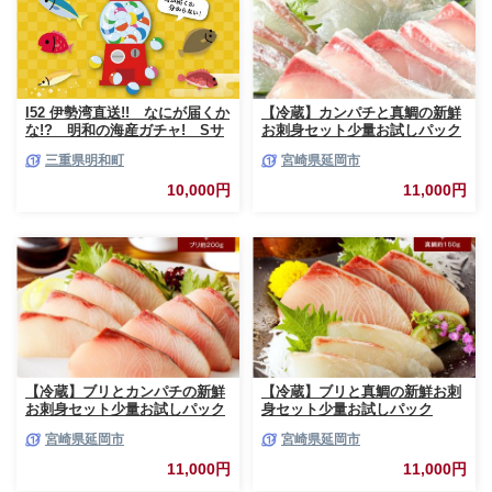
I52 伊勢湾直送!! なにが届くか
【冷蔵】カンパチと真鯛の新鮮
な!? 明和の海産ガチャ! Sサ
お刺身セット少量お試しパック
イズ
N019-YA193
三重県明和町
宮崎県延岡市
10,000円
11,000円
【冷蔵】ブリとカンパチの新鮮
【冷蔵】ブリと真鯛の新鮮お刺
お刺身セット少量お試しパック
身セット少量お試しパック
N019-YA194
N019-YA195
宮崎県延岡市
宮崎県延岡市
11,000円
11,000円