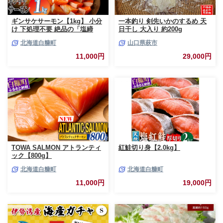
ギンサケサーモン【1kg】 小分
一本釣り 剣先いかのするめ 天
け 下処理不要 絶品の「塩締
日干し 大入り 約200g
め」レシピ ふるさと納税 海鮮
北海道白糠町
山口県萩市
サーモン 鮭 魚 銀鮭 刺身 生食
用 さけ サケ ふるさと ランキン
11,000円
29,000円
グ 人気 魚介類 魚介 北海道 白
糠町
TOWA SALMON アトランティ
紅鮭切り身【2.0kg】
ック【800g】
北海道白糠町
北海道白糠町
11,000円
19,000円