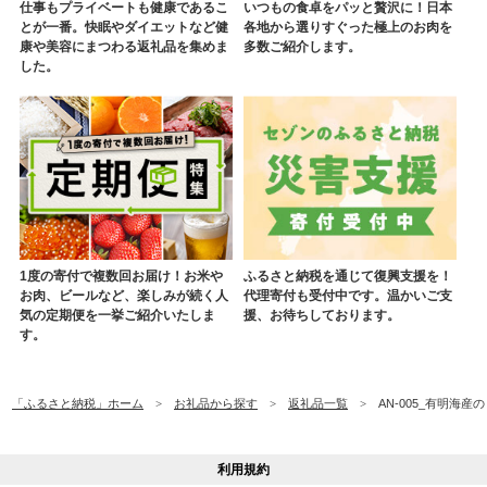
仕事もプライベートも健康であるこ
いつもの食卓をパッと贅沢に！日本
とが一番。快眠やダイエットなど健
各地から選りすぐった極上のお肉を
康や美容にまつわる返礼品を集めま
多数ご紹介します。
した。
1度の寄付で複数回お届け！お米や
ふるさと納税を通じて復興支援を！
お肉、ビールなど、楽しみが続く人
代理寄付も受付中です。温かいご支
気の定期便を一挙ご紹介いたしま
援、お待ちしております。
す。
「ふるさと納税」ホーム
お礼品から探す
返礼品一覧
AN-005_有明海産
利用規約