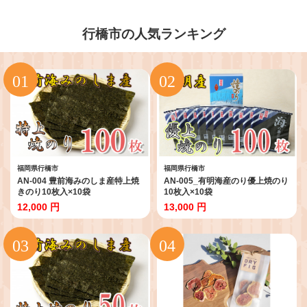
行橋市の人気ランキング
福岡県行橋市
福岡県行橋市
AN-004 豊前海みのしま産特上焼
AN-005_有明海産のり優上焼のり
きのり10枚入×10袋
10枚入×10袋
12,000 円
13,000 円