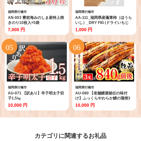
福岡県行橋市
福岡県行橋市
AN-003 豊前海みのしま産特上焼
AA-111_福岡県産蓬莱柿（ほうら
きのり10枚入×5袋
いし）_DRY FIG (ドライいちじ
く）10g
7,000 円
1,000 円
福岡県行橋市
福岡県行橋市
AU-071 【訳あり】辛子明太子切
AU-080 【老舗鰻屋秘伝の味付
子1.5㎏
け】ふっくらやわらか鰻の蒲焼3
尾（280g前後×3尾）
10,000 円
10,000 円
カテゴリに関連するお礼品