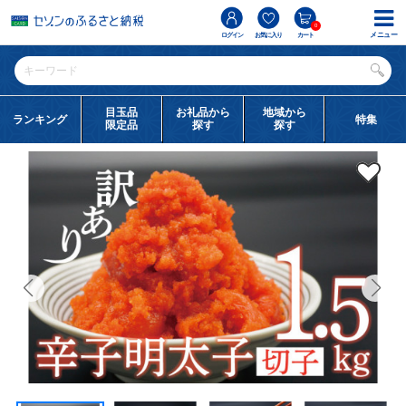
0
メニュー
ログイン
お気に入り
カート
目玉品
お礼品から
地域から
ランキング
特集
限定品
探す
探す