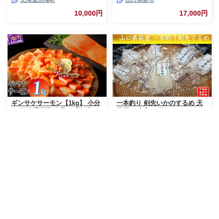
北海道別海町
山口県萩市
とから選べる！ ギフト いくら
ほたて 海鮮 牛肉 ケーキ アイス
10,000円
17,000円
【BY0000010】（ 後から選べ
る カタログ カタログポイント
カタログギフト あとからカタロ
グ あとからカタログポイント
あとからカタログギフト ふるさ
と納税 ）
ギンサケサーモン【1kg】 小分
一本釣り 剣先いかのするめ 天
け 下処理不要 絶品の「塩締
日干し 大入り 約200g
め」レシピ ふるさと納税 海鮮
北海道白糠町
山口県萩市
サーモン 鮭 魚 銀鮭 刺身 生食
用 さけ サケ ふるさと ランキン
11,000円
29,000円
グ 人気 魚介類 魚介 北海道 白
糠町