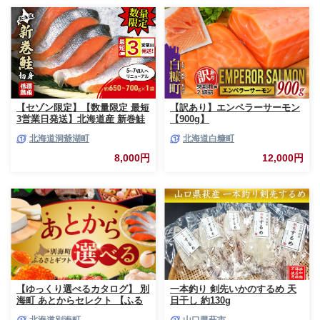
【セゾン限定】【数量限定 最短
【訳あり】エンペラーサーモン
3営業日発送】北海道産 新巻鮭
【900g】
低温熟成 切身 1袋 (約650～
北海道洞爺湖町
北海道白糠町
700g/5～7切入) 最短配送 北海
道 秋鮭 小分け 鮭 さけ しゃけ
8,000円
12,000円
シャケ 中塩 海鮮 冷凍 お弁当
真空パック おかず 魚貝類 サー
モン サケ
【ゆっくり選べるカタログ】 別
一本釣り 剣先いかのするめ 天
海町 あとからセレクト 【ふる
日干し 約130g
さとギフト】 寄附1万円相当 あ