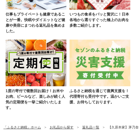
仕事もプライベートも健康であるこ
いつもの食卓をパッと贅沢に！日本
とが一番。快眠やダイエットなど健
各地から選りすぐった極上のお肉を
康や美容にまつわる返礼品を集めま
多数ご紹介します。
した。
1度の寄付で複数回お届け！お米や
ふるさと納税を通じて復興支援を！
お肉、ビールなど、楽しみが続く人
代理寄付も受付中です。温かいご支
気の定期便を一挙ご紹介いたしま
援、お待ちしております。
す。
「ふるさと納税」ホーム
お礼品から探す
返礼品一覧
【久原本家】茅乃舎だし