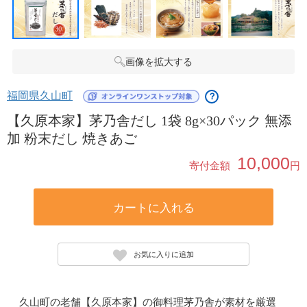
画像を拡大する
福岡県久山町
？
【久原本家】茅乃舎だし 1袋 8g×30パック 無添
加 粉末だし 焼きあご
10,000
寄付金額
円
カートに入れる
お気に入りに追加
久山町の老舗【久原本家】の御料理茅乃舎が素材を厳選