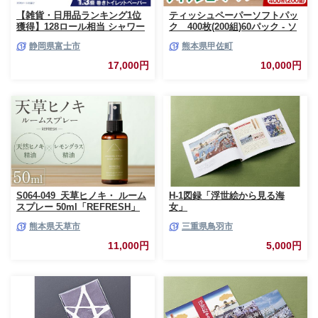
【雑貨・日用品ランキング1位
ティッシュペーパーソフトパッ
獲得】128ロール相当 シャワー
ク 400枚(200組)60パック - ソ
トイレに最適 トイレットペーパ
フトパック ティッシュ ペーパ
静岡県富士市
熊本県甲佐町
ー ダブル プレミアムシンラ 96
ー 生活用品 雑貨 日用品 必需品
ロール (12R×8パック) 配達時間
紙 常備品 まとめ買い 備蓄 防災
17,000円
10,000円
指定可能 1.3倍巻き トイレット
ストック 熊本県 甲佐町【ZC】
ペーパー 日用品 トイレットペ
【価格改定XB】
ーパー 生活用品 トイレットペ
ーパー 人気 おすすめ [sf001-
012]
S064-049_天草ヒノキ・ ルーム
H-1図録「浮世絵から見る海
スプレー 50ml「REFRESH」
女」
熊本県天草市
三重県鳥羽市
11,000円
5,000円