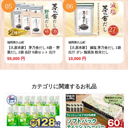
福岡県久山町
福岡県久山町
【久原本家】 茅乃舎だし 4袋・ 野
【久原本家】 減塩 茅乃舎だし 1袋
菜だし 2袋 合計 6袋セット 出汁
出汁 ダシ 無添加 粉末だし
ダシ 無添加 粉末だし
55,000 円
10,000 円
カテゴリに関連するお礼品