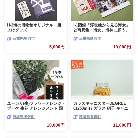
H-2海の博物館オリジナル 魔
I-1図録「浮世絵から見る海女」
よけグッズ
と写真集「海女、海神に願う」
三重県鳥羽市
三重県鳥羽市
5,000円
10,000円
ユーカリ(生)フラワーアレンジ -
ガラスキャニスターDEGREE
ブーケ 生花 アレンジメント 国
C(250ml) / ガラス 硝子 キャニ
産 熊本県産 切り花 15～20本 イ
スター DEGREE ハンドメイド
熊本県甲佐町
茨城県五霞町
ンテリア 虫よけ作用 人気 おす
耐熱 一生もの 職人 こだわり
すめ 熊本県 甲佐町
JIDA デザインミュージアムセ
10,000円
11,000円
レクション 茨城県 五霞町