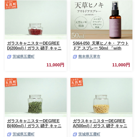
ガラスキャニスターDEGREE
S064-050_天草ヒノキ・ アウト
D(200ml) / ガラス 硝子 キャニ
ドア スプレー 50ml 「with
スター DEGREE ハンドメイド
NATURE」
茨城県五霞町
熊本県天草市
耐熱 一生もの 職人 こだわり
JIDA デザインミュージアムセ
11,000円
11,000円
レクション 茨城県 五霞町
ガラスキャニスターDEGREE
ガラスキャニスターDEGREE
B(400ml) / ガラス 硝子 キャニ
A(500ml) / ガラス 硝子 キャニ
スター DEGREE ハンドメイド
スター DEGREE ハンドメイド
茨城県五霞町
茨城県五霞町
耐熱 一生もの 職人 こだわり
耐熱 一生もの 職人 こだわり