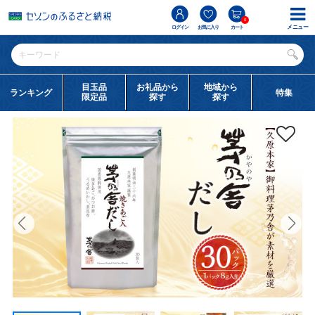
0
メニュー
ログイン
お気に入り
カート
目玉品
お礼品から
地域から
ランキング
特集
限定品
探す
探す