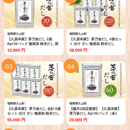
福岡県久山町
福岡県久山町
【久原本家】茅乃舎だし 1袋
【久原本家】 茅乃舎だし 4袋セッ
8g×30パック 無添加 粉末だし 焼
ト 出汁 ダシ 無添加 粉末だし
きあご
10,000 円
38,000 円
福岡県久山町
福岡県久山町
【久原本家】 茅乃舎だし 合計 6袋
【隔月2回定期便】 【久原本家】
セット 出汁 ダシ 無添加 粉末だし
茅乃舎だし 8g×30パック（各1
個） 計240g 茅乃舎 和風だし 出汁
55,000 円
20,000 円
だしの素