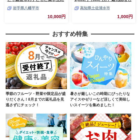
食料品や日用品を無償提供する
保護猫 ネコ 猫 ねこ 動物 保護
岩手県八幡平市
高知県土佐清水市
公共冷蔵庫「コミュニティ・フ
愛護 TNR活動応援 支援 寄付 殺
リッジ」への支援 ／ こども 応
処分ゼロ 千円ポッキリ クラウ
10,000円
1,000円
援 ひとり親 奨学生 食料品 日用
ンドファンディング クラファン
品 食料品支援 日用品支援 子ど
【R01382】
も支援 子育て支援 貧困 岩手県
おすすめ特集
八幡平市 NPO法人
FutureSeeds
季節のフルーツ・野菜や限定品が盛
暑さが厳しいこの時期にぴったりな
りだくさん！8月までの返礼品を見
アイスやゼリーなど涼しくて美味し
逃さずにチェック！
いスイーツを集めました！