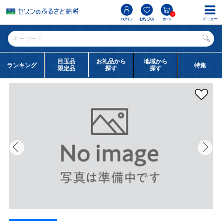
0
メニュー
ログイン
お気に入り
カート
目玉品
お礼品から
地域から
ランキング
特集
限定品
探す
探す