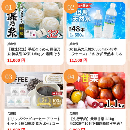
兵庫県
兵庫県
【最速発送】手延そうめん 揖保乃
水 但馬の天然水 550ml x 48本
糸 特級品 32束 1.6kg ／ 素麺 そう
（2ケース） / 水 みず 天然水 ミネ
めん 揖保乃糸 手延べそうめん に
ラルウォーター 飲料 飲料水 飲み
11,000 円
11,500 円
ゅうめん にゅう麺 麺 のし ギフト
水 飲料水 軟水 おいしい天然水 備
お歳暮
蓄水 地震 ウォーター ソフトドリ
ンク ペットボトル PET 550ml 非
加熱 国産 日本製 兵庫県 防災用 備
蓄用 非常用 まとめ買い
兵庫県
兵庫県
ドリップバッグコーヒー アソート
【先行予約】天津甘栗 1.1kg
セット 5種 100袋 飲み比べ / コー
※2026年10月下旬以降順次発送 /
ヒー 淡路島 こーひー コーヒー 珈
甘栗 栗 くり あまぐり クリ 兵庫
11,000 円
6,000 円