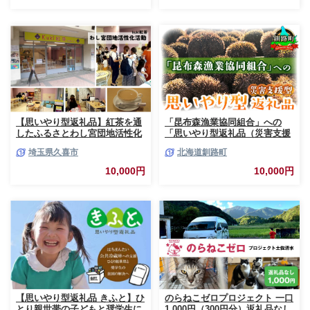
【思いやり型返礼品】紅茶を通
「昆布森漁業協同組合」への
したふるさとわし宮団地活性化
「思いやり型返礼品（災害支援
活動を応援！kuki紅茶 | 思いや
型）」 令和3年9月 赤潮被害に
埼玉県久喜市
北海道釧路町
り型 返礼品 商店街活性化 学習
よる支援｜ 北海道 釧路町 昆布
支援 場づくり 地域福祉 kuki紅
森 ウニ の資源回復 赤潮 被害
10,000円
10,000円
茶 久喜市 埼玉県
応援 感謝状 10000円の品 1万円
以下 北海道 釧路町 釧路超 特産
品 br02
【思いやり型返礼品 きふと】ひ
のらねこゼロプロジェクト 一口
とり親世帯の子どもと奨学生に
1,000円（300円分）返礼品なし