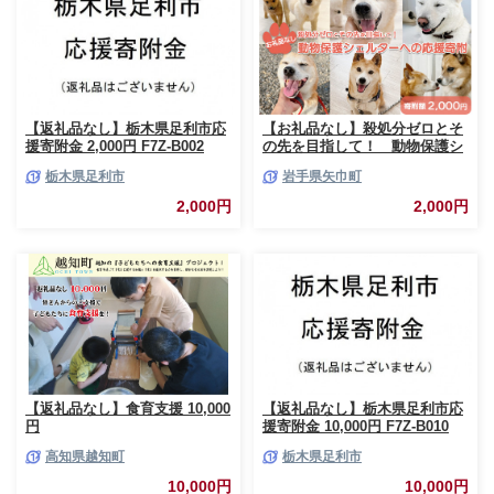
【返礼品なし】栃木県足利市応
【お礼品なし】殺処分ゼロとそ
援寄附金 2,000円 F7Z-B002
の先を目指して！ 動物保護シ
ェルターへの応援寄附 2,000
栃木県足利市
岩手県矢巾町
円/応援寄付金 返礼品なし お礼
の品なし 地元支援 地域支援 ふ
2,000円
2,000円
るさと支援 殺処分 ゼロ 0 感謝
動物愛護 イヌ 犬 ネコ 猫 助け
る命 小さな命 保護犬 保護ネコ
どうぶつ 環境整備 ボランティ
ア 慈善事業 岩手県 矢巾町
【返礼品なし】食育支援 10,000
【返礼品なし】栃木県足利市応
円
援寄附金 10,000円 F7Z-B010
高知県越知町
栃木県足利市
10,000円
10,000円