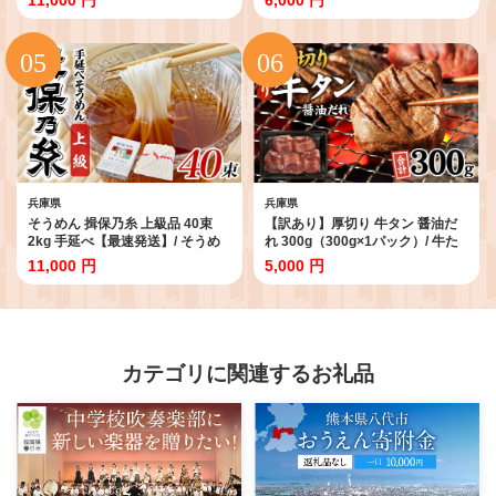
琲 coffee ko-hi- KO-HI- co-hi-
兵庫県 特選大粒栗 大粒 おやつ お
CO-HI- COFFEE ドリップ ドリッ
菓子 スイーツ 栗好き 焼き栗 焼き
プコーヒー ドリップバッグ 珈琲
マロン こだわり製法 新栗
大容量 ギフト 淡路 兵庫県 飲み物
ドリップコーヒー ドリップ珈琲
どりっぷ ドリップパック 飲み物
のみもの 飲料
兵庫県
兵庫県
そうめん 揖保乃糸 上級品 40束
【訳あり】厚切り 牛タン 醤油だ
2kg 手延べ【最速発送】/ そうめ
れ 300g（300g×1パック）/ 牛た
ん ギフト お取り寄せ 乾麺 手延べ
ん タン ぎゅうたん 厚切り牛タン
11,000 円
5,000 円
にゅうめん 素麺 麺類 夕飯 簡単調
タン元 タン中 肉 にく 冷凍 やわら
理 冷やし レシピ 備蓄 グルメ 離乳
か 味付 味付け タレ 簡単調理 牛肉
食 アレンジ 洋風 チャンプル 温か
肉 訳あり牛タン 不揃い 小分け 焼
いそうめん ぶっかけ 歳暮 中元
肉 BBQ キャンプ 人気 おすすめ
ランキング 時短 300 兵庫県
カテゴリに関連するお礼品