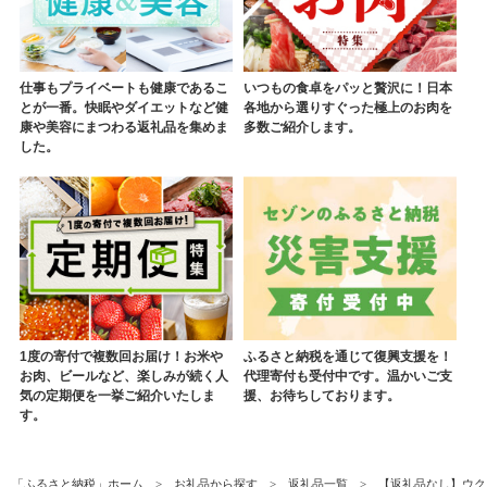
仕事もプライベートも健康であるこ
いつもの食卓をパッと贅沢に！日本
とが一番。快眠やダイエットなど健
各地から選りすぐった極上のお肉を
康や美容にまつわる返礼品を集めま
多数ご紹介します。
した。
1度の寄付で複数回お届け！お米や
ふるさと納税を通じて復興支援を！
お肉、ビールなど、楽しみが続く人
代理寄付も受付中です。温かいご支
気の定期便を一挙ご紹介いたしま
援、お待ちしております。
す。
「ふるさと納税」ホーム
お礼品から探す
返礼品一覧
【返礼品なし】ウクラ