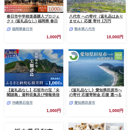
春日市中学校楽器購入プロジェ
八代市 への寄付（返礼品はあり
クト (返礼品なし) 福岡県 春日
ません）応援 寄付 1万円
市 中学校 吹奏楽 楽器 教育 教
福岡県春日市
熊本県八代市
育支援 【ksgsn06】【福岡県春
日市】
1,000円
10,000円
【返礼品なし】石垣市の宝「尖
《返礼品なし》愛知県田原市へ
閣諸島」資料収集及び情報発信
の寄付 応援寄附金 応援 選べる
等事業 の為の寄附(1,000円)
金額 使い道 愛知県 田原市 渥美
沖縄県石垣市
愛知県田原市
半島
1,000円
1,000円