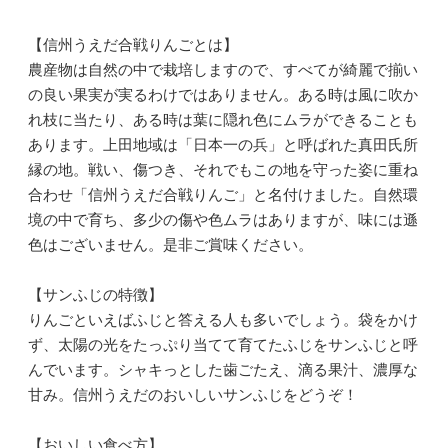
【信州うえだ合戦りんごとは】
農産物は自然の中で栽培しますので、すべてが綺麗で揃い
の良い果実が実るわけではありません。ある時は風に吹か
れ枝に当たり、ある時は葉に隠れ色にムラができることも
あります。上田地域は「日本一の兵」と呼ばれた真田氏所
縁の地。戦い、傷つき、それでもこの地を守った姿に重ね
合わせ「信州うえだ合戦りんご」と名付けました。自然環
境の中で育ち、多少の傷や色ムラはありますが、味には遜
色はございません。是非ご賞味ください。
【サンふじの特徴】
りんごといえばふじと答える人も多いでしょう。袋をかけ
ず、太陽の光をたっぷり当てて育てたふじをサンふじと呼
んでいます。シャキっとした歯ごたえ、滴る果汁、濃厚な
甘み。信州うえだのおいしいサンふじをどうぞ！
【おいしい食べ方】