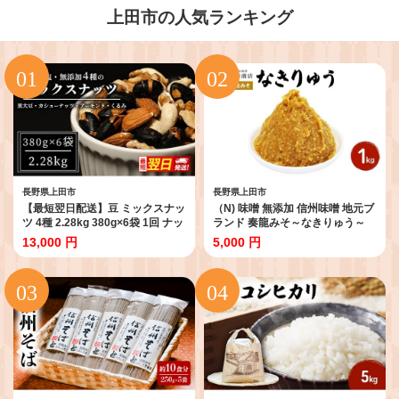
上田市の人気ランキング
長野県上田市
長野県上田市
【最短翌日配送】豆 ミックスナッ
（N) 味噌 無添加 信州味噌 地元ブ
ツ 4種 2.28kg 380g×6袋 1回 ナッ
ランド 奏龍みそ～なきりゅう～
ツ 無塩 無添加 妊活[№5312-
1kg みそ バランスの良い中甘口
13,000 円
5,000 円
0855]
米みそ 米味噌 ミソ 調味料 信州 信
州みそ 天然醸造 奏龍 長野県 長野
上田市 上田 株式会社大桂商店
[№5312-0036]