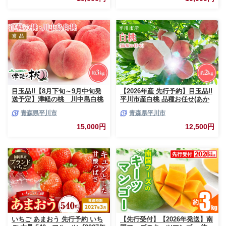
野県 飯綱町 [0790]
目玉品!!【8月下旬～9月中旬発
【2026年産 先行予約】目玉品!!
送予定】津軽の桃 川中島白桃
平川市産白桃 品種お任せ(あか
約3kg
つき/まどか/伊達白桃) 約2kg(6-
青森県平川市
青森県平川市
8玉)【今井農園】[hi-0064-003]
15,000円
12,500円
いちご あまおう 先行予約 いち
【先行受付】【2026年発送】南