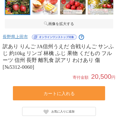
画像を拡大する
長野県上田市
？
訳あり りんご JA信州うえだ 合戦りんご サンふ
じ 約10kg リンゴ 林檎 ふじ 果物 くだもの フル
ーツ 信州 長野 離乳食 訳アリ わけあり 傷
[№5312-0060]
20,500
寄付金額
円
カートに入れる
お気に入りに追加