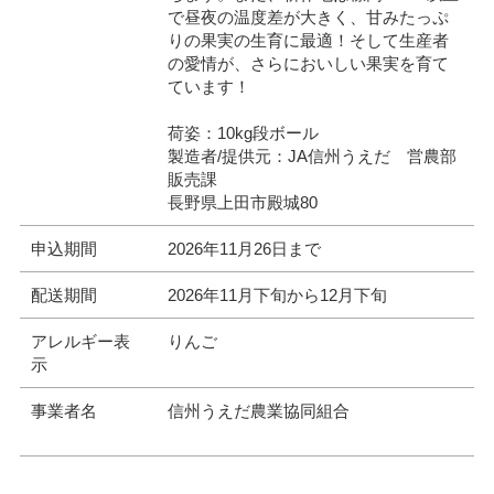
で昼夜の温度差が大きく、甘みたっぷ
りの果実の生育に最適！そして生産者
の愛情が、さらにおいしい果実を育て
ています！
荷姿：10kg段ボール
製造者/提供元：JA信州うえだ 営農部
販売課
長野県上田市殿城80
申込期間
2026年11月26日まで
配送期間
2026年11月下旬から12月下旬
アレルギー表
りんご
示
事業者名
信州うえだ農業協同組合