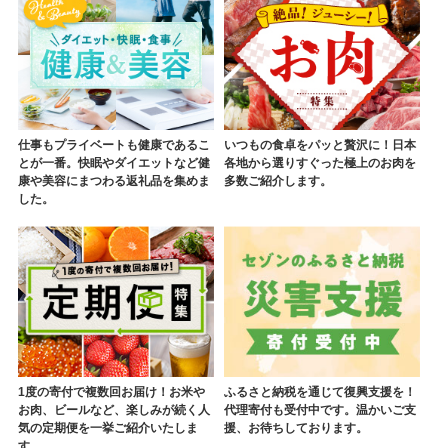
仕事もプライベートも健康であるこ
いつもの食卓をパッと贅沢に！日本
とが一番。快眠やダイエットなど健
各地から選りすぐった極上のお肉を
康や美容にまつわる返礼品を集めま
多数ご紹介します。
した。
1度の寄付で複数回お届け！お米や
ふるさと納税を通じて復興支援を！
お肉、ビールなど、楽しみが続く人
代理寄付も受付中です。温かいご支
気の定期便を一挙ご紹介いたしま
援、お待ちしております。
す。