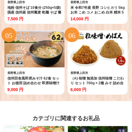
長野県上田市
長野県上田市
地粉 信州そば 10食分 (250g×5袋)
米 令和7年産 長野 コシヒカリ 5kg
国産 信州産 信州蕎麦 乾麺 そば 蕎
お米 こめ コメ おこめ 白米 精米 5
麦 ソバ 干しそば 干し蕎麦 小麦粉
キロ こしひかり 信州 長野県 上田
7,500 円
14,000 円
そば粉 麺類 お中元 信州 長野 長野
市 上田 [№5312-1037]
県 上田市 [№5312-1048]
長野県上田市
長野県上田市
信州田舎風即席みそ汁 62食 セッ
（A) 味噌 無添加 信州味噌 こだわ
ト お徳用 詰め合わせ 即席味噌汁
り セット 700g × 2種 みそ 詰め合
即席みそ汁 インスタント味噌汁
わせ ミソ 調味料 信州 信州みそ 天
9,000 円
6,000 円
インスタント みそ汁 味噌汁 レト
然醸造 米味噌 長野県 長野 上田市
ルト味噌汁 レトルト 個包装 フリ
上田 株式会社大桂商店 [№5312-
ーズドライ 粉末タイプ 粉末 即席
0034]
簡単調理 信州 長野 長野県 上田市
[№5312-0711]
カテゴリに関連するお礼品