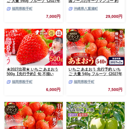
ご 大量 540g フルーツ《2027年
国フーズのキーツマンゴー 約
3月上旬-3月末頃出荷》苺 旬 く
3kg - 先行予約 沖縄 産地直送
福岡県鞍手町
沖縄県八重瀬町
だもの 果物 福岡県 鞍手町【配
南国フルーツ 旬の味覚 沖縄県
送不可地域あり】
産 国産マンゴー 希少種 オスス
7,000円
29,000円
メ 沖縄県 八重瀬町
★2027出荷★ いちご あまおう
いちご あまおう 先行予約 いち
500g【先行予約】旬 不揃い
ご 大量 540g フルーツ《2027年
【着日指定不可】《2027年2月
2月上旬-2月末頃出荷》苺 旬 く
福岡県鞍手町
福岡県鞍手町
中旬-3月中旬頃出荷》福岡名産
だもの 果物 福岡県 鞍手町【配
品 果物 くだもの フルーツ いち
送不可地域あり】
6,000円
7,500円
ご 苺 イチゴ【配送不可地域:離
島】