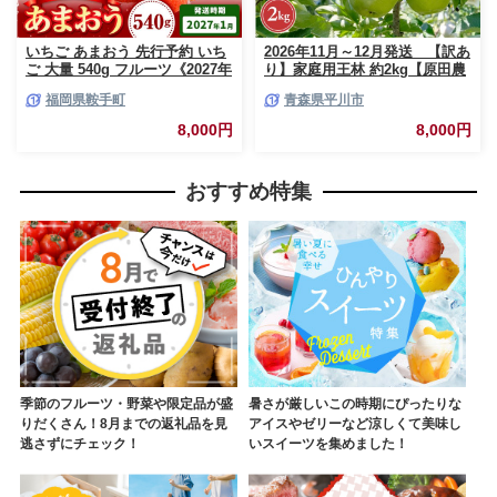
いちご あまおう 先行予約 いち
2026年11月～12月発送 【訳あ
ご 大量 540g フルーツ《2027年
り】家庭用王林 約2kg【原田農
1月上旬-1月末頃出荷》苺 旬 く
園】 家庭用 青森 青森県産 平川
福岡県鞍手町
青森県平川市
だもの 果物 福岡県 鞍手町【配
りんご リンゴ 林檎 くだもの 果
送不可地域あり】
物 フルーツ
8,000円
8,000円
おすすめ特集
季節のフルーツ・野菜や限定品が盛
暑さが厳しいこの時期にぴったりな
りだくさん！8月までの返礼品を見
アイスやゼリーなど涼しくて美味し
逃さずにチェック！
いスイーツを集めました！