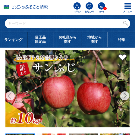
0
メニュー
ログイン
お気に入り
カート
目玉品
お礼品から
地域から
ランキング
特集
限定品
探す
探す