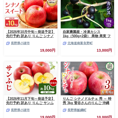
【2026年10月中旬～発送予定】
自家農園産・冷凍カシス
先行予約 訳あり りんご シナノ
1kg（500g×2袋） 果物 果実 フ
スイート 約10kg 24～40玉入 家
ルーツ セット 詰め合わせ
長野県小諸市
北海道南富良野町
庭用 フルーツ 果物 甘い 訳あり
おいしい 林檎
19,000円
13,000円
【2026年11月下旬～発送予定】
りんご シナノドルチェ 秀 ～ 特
先行予約 訳あり りんご サンふ
秀 3kg 菅谷さんのりんご 沖縄
じ 約10kg 24～40玉入 家庭用
県への配送不可 2026年9月下旬
長野県小諸市
長野県飯綱町
フルーツ 果物 甘い おいしい 林
頃から2026年10月上旬頃まで順
檎 リンゴ
次発送予定 令和8年度出荷分 長
19,000円
10,000円