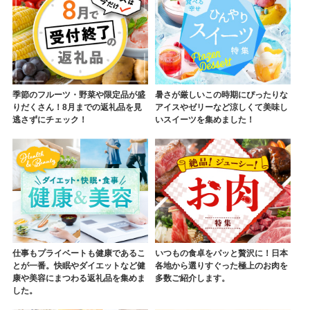
季節のフルーツ・野菜や限定品が盛
暑さが厳しいこの時期にぴったりな
りだくさん！8月までの返礼品を見
アイスやゼリーなど涼しくて美味し
逃さずにチェック！
いスイーツを集めました！
仕事もプライベートも健康であるこ
いつもの食卓をパッと贅沢に！日本
とが一番。快眠やダイエットなど健
各地から選りすぐった極上のお肉を
康や美容にまつわる返礼品を集めま
多数ご紹介します。
した。