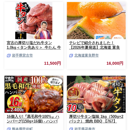
ぶ 焼肉 お祝い 記念日 ギフト
贈り物 贈答 プレゼント おすそ
分け 宮崎県 日南市 送料無料
_BCV1-24
宮古の厚切り塩だれ牛タン
テレビで紹介されました！
1.0kg＜タン先あり＞_牛たん 牛
【2026年夏発送】北海道 富良
タン塩 牛たん塩 塩だれ牛タン
野産 赤肉メロン 2玉 計3.2kg以
岩手県宮古市
北海道富良野市
厚切り牛タン【1181948】
上 大玉サイズ メロン
11,500円
16,000円
16個入り!『黒毛和牛100%』ハ
厚切り牛タン塩味 1kg（500g×2
ンバーグ(150g×16個) - ハンバ
パック） 焼肉 BBQ 【767】
ーグ おべんとう お弁当 おかず
熊本県甲佐町
岩手県花巻市