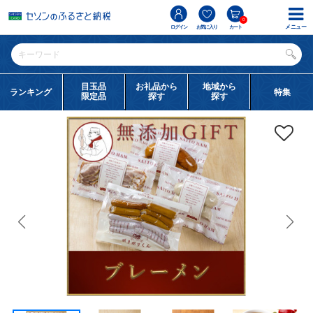
0
メニュー
ログイン
お気に入り
カート
目玉品
お礼品から
地域から
ランキング
特集
限定品
探す
探す