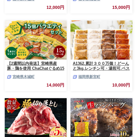
個包装 小分け 人気 牛肉100%
黒毛和牛 冷凍 国産 おすすめ ラ
12,000円
15,000円
ンキング 和牛 お取り寄せ 焼く
だけ 熊本県産 熊本産 国内産 国
産牛 総菜 甲佐町【価格改定】X
【2週間以内発送】宮崎県産
A1362.累計３００万個！どーん
豚・鶏を使用 ChaChatぐるめ15
と3kg.レンチン可・湯煎可.ベス
個バラエティセット
トな４種ハンバーグセット
宮崎県木城町
福岡県新宮町
_K16_0040_4
【150g×20個】【訳あり】【北
海道・沖縄・離島へ配送不可】
14,000円
10,000円