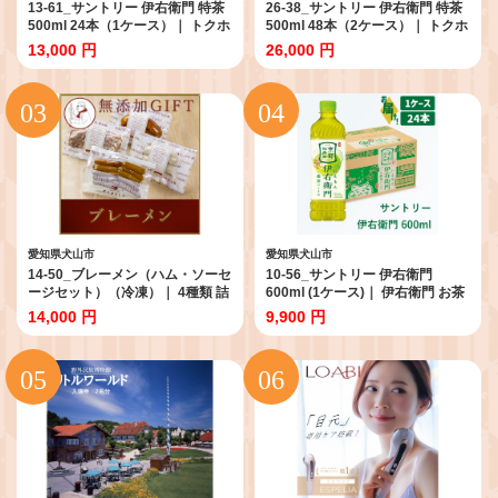
13-61_サントリー 伊右衛門 特茶
26-38_サントリー 伊右衛門 特茶
500ml 24本（1ケース）｜ トクホ
500ml 48本（2ケース）｜ トクホ
特保 特定保健用食品 お茶 清涼飲
特保 特定保健用食品 お茶 清涼飲
13,000 円
26,000 円
料 ペットボトル 緑茶 1ケース 24
料 ペットボトル 緑茶 2ケース 48
本 脂肪 体脂肪 脂肪分解 お食事 食
本 脂肪 体脂肪 脂肪分解 お食事 食
事 飲料 ドリンク ケルセチン ケル
事 飲料 ドリンク 飲料類 ケルセチ
セチンゴールド ケルセチン配糖体
ン ケルセチンゴールド ケルセチ
愛知 愛知県
ン配糖体 愛知 愛知県
愛知県犬山市
愛知県犬山市
14-50_ブレーメン（ハム・ソーセ
10-56_サントリー 伊右衛門
ージセット）（冷凍）｜ 4種類 詰
600ml (1ケース)｜ 伊右衛門 お茶
め合わせ 添加物不使用 無添加 ウ
清涼飲料 ペットボトル 1ケース
14,000 円
9,900 円
インナー ソーセージ スモークチ
24本 600ml お食事 食事 飲料 ドリ
キン ポーク チキン 豚肉 鶏肉 グル
ンク ストック 飲料類 愛知県 犬山
メ お取り寄せ コンテスト受賞 こ
市 尾張 名古屋
だわり 冷蔵 オードブル お歳暮 サ
イトウハム SAITOHAM