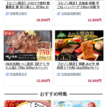
【セゾン限定】小分けで便利 数
【セゾン限定】北海道 特製 手
量限定 豚 切り落とし 計5kg お
ごね ハンバーグ 130g×10個 牛
肉 豚肉 ポーク 国産 小分け 真
肉 豚肉 合挽 挽肉 ミンチ 国産
宮崎県日南市
北海道洞爺湖町
空パック 個包装 万能食材 おす
肉屋 手作り 小分け ジューシー
すめ おかず 食品 炒め物 お弁当
おかず 本格的 簡単 調理 グルメ
18,500円
12,800円
豚丼 豚しゃぶ しゃぶしゃぶ 焼
お取り寄せ お肉屋 たどころ 送
肉 お祝い 記念日 ギフト 贈り物
料無料
贈答 プレゼント おすそ分け 宮
崎県 日南市 送料無料_CCV2-26
[仙台名物] べこ政宗【訳アリ 牛
【セゾン限定】洞爺 あか牛 焼
たん塩】750g (250g×3パック)
肉用 (バラ肉) 1kg(200g×5パッ
｜牛タン しお 訳あり 焼肉 牛肉
ク) 北海道 洞爺湖 お肉 牛肉 バ
宮城県富谷市
北海道洞爺湖町
[0256]
ーベキュー おうち焼肉 BBQ ジ
ューシー ヘルシー 赤身本来の
12,000円
16,000円
うまみ コク 柔らかい
おすすめ特集