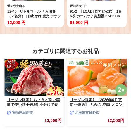
愛知県犬山市
愛知県犬山市
12-45_ リトルワールド 入場券
91-2_【LOABI/ロアビ公式】 1台
（２名分） | お出かけ 観光 チケッ
6役 ホームケア美顔器 ESPELIA
ト 犬山 体験 世界一周 小旅行 体験
エスペリア｜ 美顔器 ems 目元 目
12,000 円
91,000 円
世界 博物館 グルメ 世界のグルメ
元ケア イオン導入美顔器 rf美顔器
イベント タイムスリップ ペアチ
led美顔器 美容家電 美容 Espelia
ケット 野外 民族博物館 大人 2名
エスペリア 愛知県 岐阜県 名古屋
分 ワールドツアー テーマパーク
acct LOABI Espelia
愛知 岐阜 名古屋
カテゴリに関連するお礼品
【セゾン限定】ちょうど良い容
【セゾン限定】【2026年6月下
量で使い勝手抜群!!小分けで便
旬～発送】 ふらの 赤肉 メロン
利 数量限定 豚 切り落とし 計
2玉入 計4kg前後 北海道 富良野
宮崎県日南市
北海道富良野市
3kg お肉 豚肉 ポーク 国産 小分
市 (相馬農園) メロン フルーツ
け 真空パック 個包装 万能食材
果物 新鮮 甘い 贈り物 ギフト
13,500円
12,500円
おすすめ おかず 食品 炒め物 お
道産 ジューシー おやつ ふらの
弁当 豚丼 豚しゃぶ しゃぶしゃ
ブランド 夏