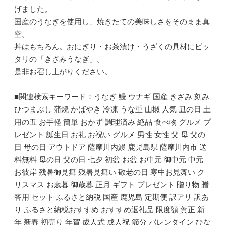
げました。
国産のうなぎを使用し、焼きたての美味しさをそのまま真
空。
丼はもちろん。おにぎり・お茶漬け・うざくの具材にピッ
タリの「きざみうなぎ」。
是非お召し上がりください。
■関連検索キーワード：うなぎ 鰻 ウナギ 国産 きざみ 刻み
ひつまぶし 蒲焼 かばやき 冷凍 うな重 山椒 人気 丑の日 土
用の丑 お手軽 簡単 おかず 調理済み 絶品 食べ物 グルメ プ
レゼント 誕生日 お礼 お祝い グルメ 男性 女性 父 母 父の
日 母の日 アウトドア 薩摩川内鰻 鹿児島県 薩摩川内市 送
料無料 母の日 父の日 七夕 初盆 お盆 お中元 御中元 中元
お彼岸 残暑御見舞 残暑見舞い 敬老の日 寒中お見舞い ク
リスマス お歳暮 御歳暮 正月 ギフト プレゼント 贈り物 贈
答用 セット ふるさと納税 国産 鹿児島 定期便 訳アリ 訳あ
り ふるさと納税おすすめ おすすめ返礼品 限度額 賀正 新
年 新春 初売り 年賀 成人式 成人祝 節分 バレンタイン ひな