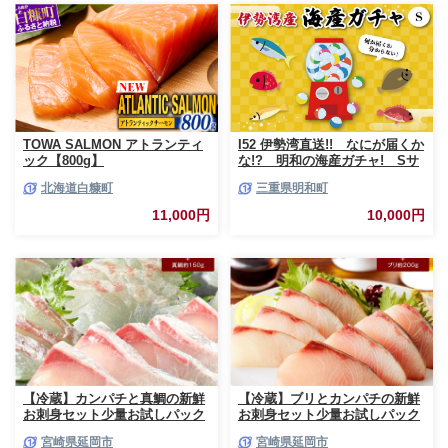
TOWA SALMON アトランティ
I52 伊勢湾直送!! なにが届くか
ック【800g】
な!? 明和の海産ガチャ! Sサ
イズ
北海道白糠町
三重県明和町
11,000円
10,000円
【冷蔵】カンパチと真鯛の新鮮
【冷蔵】ブリとカンパチの新鮮
お刺身セット少量お試しパック
お刺身セット少量お試しパック
N019-YA193
N019-YA194
宮崎県延岡市
宮崎県延岡市