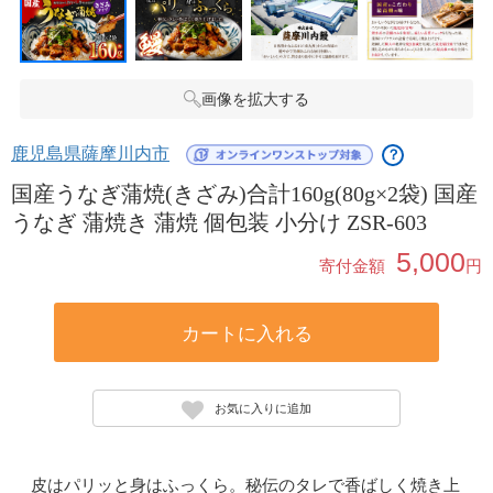
画像を拡大する
鹿児島県薩摩川内市
？
国産うなぎ蒲焼(きざみ)合計160g(80g×2袋) 国産
うなぎ 蒲焼き 蒲焼 個包装 小分け ZSR-603
5,000
寄付金額
円
カートに入れる
お気に入りに追加
皮はパリッと身はふっくら。秘伝のタレで香ばしく焼き上