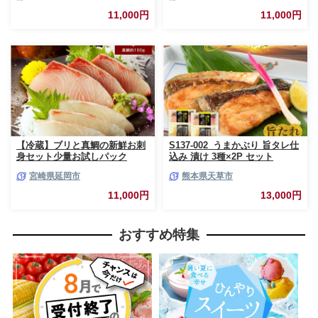
11,000円
11,000円
【冷蔵】ブリと真鯛の新鮮お刺
S137-002_うまかぶり 旨タレ仕
身セット少量お試しパック
込み 漬け 3種×2P セット
N019-YA195
宮崎県延岡市
熊本県天草市
11,000円
13,000円
おすすめ特集