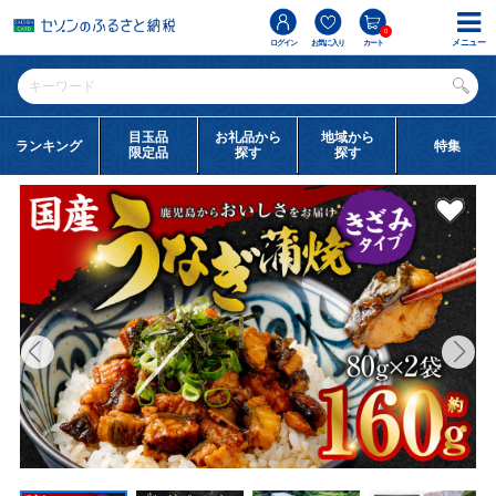
0
メニュー
ログイン
お気に入り
カート
目玉品
お礼品から
地域から
ランキング
特集
限定品
探す
探す