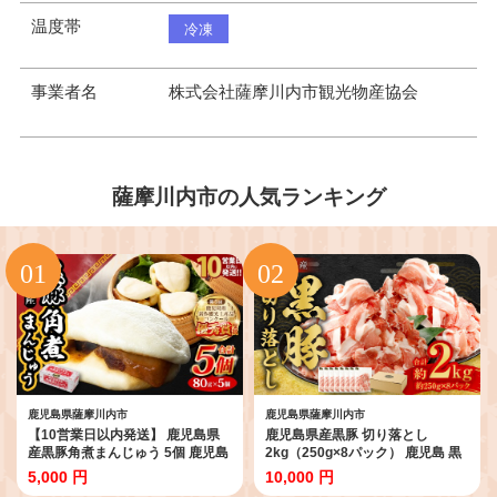
温度帯
冷凍
事業者名
株式会社薩摩川内市観光物産協会
薩摩川内市の人気ランキング
鹿児島県薩摩川内市
鹿児島県薩摩川内市
【10営業日以内発送】 鹿児島県
鹿児島県産黒豚 切り落とし
産黒豚角煮まんじゅう 5個 鹿児島
2kg（250g×8パック） 鹿児島 黒
黒豚 角煮 角煮まんじゅう 個包装
豚 切り落とし 小分け 豚肉 ウデ肉
5,000 円
10,000 円
小分け ZSR-620
肩肉 ASR-2165