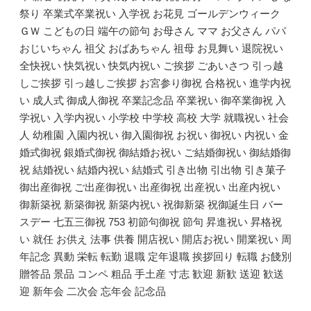
祭り 卒業式卒業祝い 入学祝 お花見 ゴールデンウィーク
ＧＷ こどもの日 端午の節句 お母さん ママ お父さん パパ
おじいちゃん 祖父 おばあちゃん 祖母 お見舞い 退院祝い
全快祝い 快気祝い 快気内祝い ご挨拶 ごあいさつ 引っ越
しご挨拶 引っ越しご挨拶 お宮参り御祝 合格祝い 進学内祝
い 成人式 御成人御祝 卒業記念品 卒業祝い 御卒業御祝 入
学祝い 入学内祝い 小学校 中学校 高校 大学 就職祝い 社会
人 幼稚園 入園内祝い 御入園御祝 お祝い 御祝い 内祝い 金
婚式御祝 銀婚式御祝 御結婚お祝い ご結婚御祝い 御結婚御
祝 結婚祝い 結婚内祝い 結婚式 引き出物 引出物 引き菓子
御出産御祝 ご出産御祝い 出産御祝 出産祝い 出産内祝い
御新築祝 新築御祝 新築内祝い 祝御新築 祝御誕生日 バー
スデー 七五三御祝 753 初節句御祝 節句 昇進祝い 昇格祝
い 就任 お供え 法事 供養 開店祝い 開店お祝い 開業祝い 周
年記念 異動 栄転 転勤 退職 定年退職 挨拶回り 転職 お餞別
贈答品 景品 コンペ 粗品 手土産 寸志 歓迎 新歓 送迎 歓送
迎 新年会 二次会 忘年会 記念品