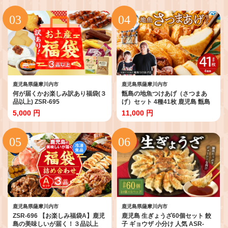
鹿児島県薩摩川内市
鹿児島県薩摩川内市
何が届くかお楽しみ訳あり福袋(３
甑島の地魚つけあげ（さつまあ
品以上) ZSR-695
げ）セット 4種41枚 鹿児島 甑島
さつま揚げ 島の味 新鮮 魚介 魚 地
5,000 円
11,000 円
魚 AS-388
鹿児島県薩摩川内市
鹿児島県薩摩川内市
ZSR-696 【お楽しみ福袋A】鹿児
鹿児島 生ぎょうざ60個セット 餃
島の美味しいが届く！３品以上
子 ギョウザ 小分け 人気 ASR-