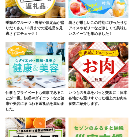
季節のフルーツ・野菜や限定品が盛
暑さが厳しいこの時期にぴったりな
りだくさん！8月までの返礼品を見
アイスやゼリーなど涼しくて美味し
逃さずにチェック！
いスイーツを集めました！
仕事もプライベートも健康であるこ
いつもの食卓をパッと贅沢に！日本
とが一番。快眠やダイエットなど健
各地から選りすぐった極上のお肉を
康や美容にまつわる返礼品を集めま
多数ご紹介します。
した。