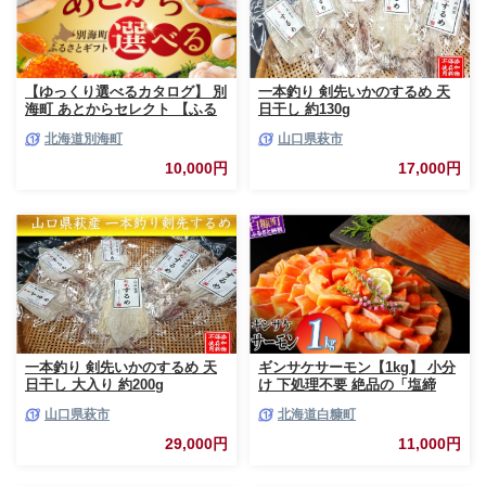
【ゆっくり選べるカタログ】 別
一本釣り 剣先いかのするめ 天
海町 あとからセレクト 【ふる
日干し 約130g
さとギフト】 寄附1万円相当 あ
北海道別海町
山口県萩市
とから選べる！ ギフト いくら
ほたて 海鮮 牛肉 ケーキ アイス
10,000円
17,000円
【BY0000010】（ 後から選べ
る カタログ カタログポイント
カタログギフト あとからカタロ
グ あとからカタログポイント
あとからカタログギフト ふるさ
と納税 ）
一本釣り 剣先いかのするめ 天
ギンサケサーモン【1kg】 小分
日干し 大入り 約200g
け 下処理不要 絶品の「塩締
め」レシピ ふるさと納税 海鮮
山口県萩市
北海道白糠町
サーモン 鮭 魚 銀鮭 刺身 生食
用 さけ サケ ふるさと ランキン
29,000円
11,000円
グ 人気 魚介類 魚介 北海道 白
糠町