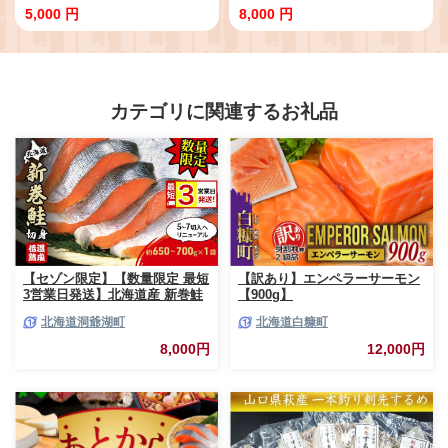
0101
5,000 円
8,000 円
カテゴリに関連するお礼品
【セゾン限定】【数量限定 最短
【訳あり】エンペラーサーモン
3営業日発送】北海道産 新巻鮭
【900g】
低温熟成 切身 1袋 (約650～
北海道洞爺湖町
北海道白糠町
700g/5～7切入) 最短配送 北海
道 秋鮭 小分け 鮭 さけ しゃけ
8,000円
12,000円
シャケ 中塩 海鮮 冷凍 お弁当
真空パック おかず 魚貝類 サー
モン サケ