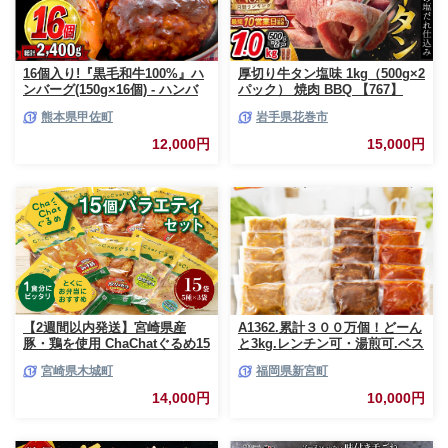
16個入り!『黒毛和牛100%』ハ
厚切り牛タン塩味 1kg（500g×2
ンバーグ(150g×16個) - ハンバ
パック） 焼肉 BBQ 【767】
ーグ おべんとう お弁当 おかず
熊本県甲佐町
岩手県花巻市
個包装 小分け 人気 牛肉100%
黒毛和牛 冷凍 国産 おすすめ ラ
12,000円
15,000円
ンキング 和牛 お取り寄せ 焼く
だけ 熊本県産 熊本産 国内産 国
産牛 総菜 甲佐町【価格改定】X
【2週間以内発送】宮崎県産
A1362.累計３００万個！どーん
豚・鶏を使用 ChaChatぐるめ15
と3kg.レンチン可・湯煎可.ベス
個バラエティセット
トな４種ハンバーグセット
宮崎県木城町
福岡県新宮町
_K16_0040_4
【150g×20個】【訳あり】【北
海道・沖縄・離島へ配送不可】
14,000円
10,000円