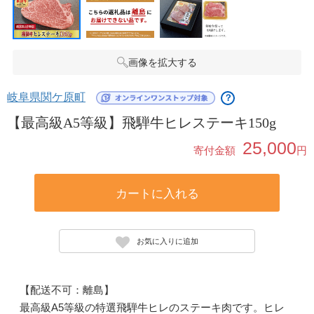
画像を拡大する
岐阜県関ケ原町
？
【最高級A5等級】飛騨牛ヒレステーキ150g
25,000
寄付金額
円
カートに入れる
お気に入りに追加
【配送不可：離島】
最高級A5等級の特選飛騨牛ヒレのステーキ肉です。ヒレ