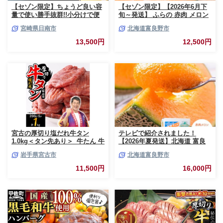
【セゾン限定】ちょうど良い容
【セゾン限定】【2026年6月下
量で使い勝手抜群!!小分けで便
旬～発送】 ふらの 赤肉 メロン
利 数量限定 豚 切り落とし 計
2玉入 計4kg前後 北海道 富良野
宮崎県日南市
北海道富良野市
3kg お肉 豚肉 ポーク 国産 小分
市 (相馬農園) メロン フルーツ
け 真空パック 個包装 万能食材
果物 新鮮 甘い 贈り物 ギフト
13,500円
12,500円
おすすめ おかず 食品 炒め物 お
道産 ジューシー おやつ ふらの
弁当 豚丼 豚しゃぶ しゃぶしゃ
ブランド 夏
ぶ 焼肉 お祝い 記念日 ギフト
贈り物 贈答 プレゼント おすそ
分け 宮崎県 日南市 送料無料
_BCV1-24
宮古の厚切り塩だれ牛タン
テレビで紹介されました！
1.0kg＜タン先あり＞_牛たん 牛
【2026年夏発送】北海道 富良
タン塩 牛たん塩 塩だれ牛タン
野産 赤肉メロン 2玉 計3.2kg以
岩手県宮古市
北海道富良野市
厚切り牛タン【1181948】
上 大玉サイズ メロン
11,500円
16,000円