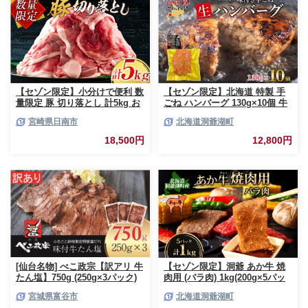
【セゾン限定】小分けで便利 数
【セゾン限定】北海道 特製 手
量限定 豚 切り落とし 計5kg お
ごね ハンバーグ 130g×10個 牛
肉 豚肉 ポーク 国産 小分け 真
肉 豚肉 合挽 挽肉 ミンチ 国産
宮崎県日南市
北海道洞爺湖町
空パック 個包装 万能食材 おす
肉屋 手作り 小分け ジューシー
すめ おかず 食品 炒め物 お弁当
おかず 本格的 簡単 調理 グルメ
18,500円
12,800円
豚丼 豚しゃぶ しゃぶしゃぶ 焼
お取り寄せ お肉屋 たどころ 送
肉 お祝い 記念日 ギフト 贈り物
料無料
贈答 プレゼント おすそ分け 宮
崎県 日南市 送料無料_CCV2-26
[仙台名物] べこ政宗【訳アリ 牛
【セゾン限定】洞爺 あか牛 焼
たん塩】750g (250g×3パック)
肉用 (バラ肉) 1kg(200g×5パッ
｜牛タン しお 訳あり 焼肉 牛肉
ク) 北海道 洞爺湖 お肉 牛肉 バ
宮城県富谷市
北海道洞爺湖町
[0256]
ーベキュー おうち焼肉 BBQ ジ