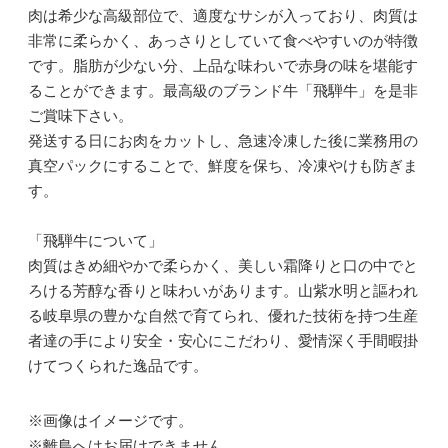
肉は希少な高級部位で、適度なサシが入っており、肉質は
非常に柔らかく、あっさりとしていて食べやすいのが特徴
です。脂肪が少ない分、上品な味わいで赤身の味を堪能す
ることができます。最高級のブランド牛「飛騨牛」を是非
ご賞味下さい。
発送する日にお肉をカットし、急速冷凍した後に業務用の
真空パックにすることで、鮮度を保ち、冷凍やけも防ぎま
す。
「飛騨牛について」
肉質はきめ細やかで柔らかく、美しい霜降りと口の中でと
ろける芳醇な香りと味わいがあります。山紫水明と謳われ
る岐阜県の豊かな自然で育てられ、優れた技術を持つ生産
者達の手により安全・安心にこだわり、愛情深く手間暇掛
けてつくられた逸品です。
※画像はイメージです。
※離島へはお届けできません。