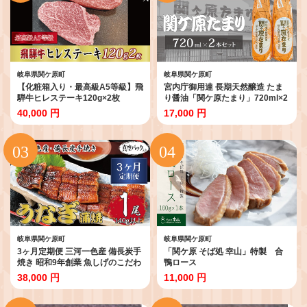
岐阜県関ケ原町
岐阜県関ケ原町
【化粧箱入り・最高級A5等級】飛
宮内庁御用達 長期天然醸造 たま
騨牛ヒレステーキ120g×2枚
り醤油「関ケ原たまり」720ml×2
本
40,000 円
17,000 円
岐阜県関ケ原町
岐阜県関ケ原町
3ヶ月定期便 三河一色産 備長炭手
「関ケ原 そば処 幸山」特製 合
焼き 昭和9年創業 魚しげのこだわ
鴨ロース
りのうなぎ 蒲焼1尾
38,000 円
11,000 円