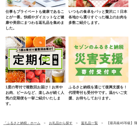
仕事もプライベートも健康であるこ
いつもの食卓をパッと贅沢に！日本
とが一番。快眠やダイエットなど健
各地から選りすぐった極上のお肉を
康や美容にまつわる返礼品を集めま
多数ご紹介します。
した。
1度の寄付で複数回お届け！お米や
ふるさと納税を通じて復興支援を！
お肉、ビールなど、楽しみが続く人
代理寄付も受付中です。温かいご支
気の定期便を一挙ご紹介いたしま
援、お待ちしております。
す。
「ふるさと納税」ホーム
お礼品から探す
返礼品一覧
【最高級A5等級】飛