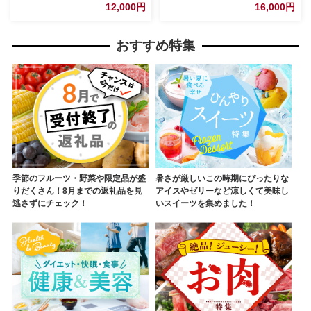
ューシー ヘルシー 赤身本来の
12,000円
16,000円
うまみ コク 柔らかい
おすすめ特集
季節のフルーツ・野菜や限定品が盛
暑さが厳しいこの時期にぴったりな
りだくさん！8月までの返礼品を見
アイスやゼリーなど涼しくて美味し
逃さずにチェック！
いスイーツを集めました！