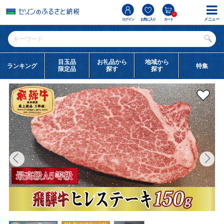
0
メニュー
ログイン
お気に入り
カート
目玉品
お礼品から
地域から
ランキング
特集
限定品
探す
探す