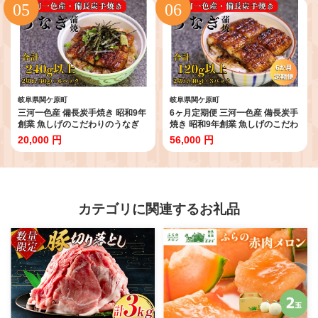
岐阜県関ケ原町
岐阜県関ケ原町
三河一色産 備長炭手焼き 昭和9年
6ヶ月定期便 三河一色産 備長炭手
創業 魚しげのこだわりのうなぎ
焼き 昭和9年創業 魚しげのこだわ
蒲焼 2切れ×6パック
りのうなぎ 蒲焼 2切れ×3パック
20,000 円
56,000 円
カテゴリに関連するお礼品