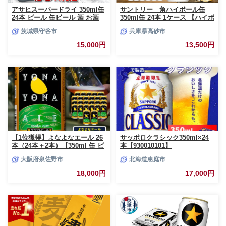
アサヒスーパードライ 350ml缶
サントリー 角ハイボール缶
24本 ビール 缶ビール 酒 お酒
350ml缶 24本 1ケース 【ハイボ
アルコール 辛口
ール ウイスキー お酒 兵庫
茨城県守谷市
兵庫県高砂市
県 高砂市 ふるさと納税】
15,000円
13,500円
【1位獲得】よなよなエール 26
サッポロクラシック350ml×24
本（24本＋2本）【350ml 缶 ビ
本【930010101】
ール びーる お酒 さけ BBQ 飲
大阪府泉佐野市
北海道恵庭市
み比べ 晩酌 高評価 家計応援 特
別規格 ヤッホーブルーイング
18,000円
17,000円
スピード発送】 G3897-1