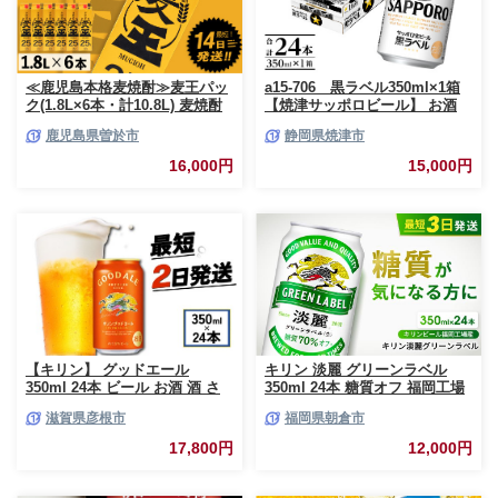
≪鹿児島本格麦焼酎≫麦王パッ
a15-706 黒ラベル350ml×1箱
ク(1.8L×6本・計10.8L) 麦焼酎
【焼津サッポロビール】 お酒
お酒 セット【岩川醸造】A393-
ビール 缶ビール アルコール サ
鹿児島県曽於市
静岡県焼津市
v02
ッポロ サッポロビール 黒ラベ
ル 350ml 24缶 焼津
16,000円
15,000円
【キリン】 グッドエール
キリン 淡麗 グリーンラベル
350ml 24本 ビール お酒 酒 さ
350ml 24本 糖質オフ 福岡工場
け キリン 麒麟 KIRIN エール 麦
産 お酒 ビール キリンビール 発
滋賀県彦根市
福岡県朝倉市
芽 ホップ 麦酒 Beer 缶ビール
泡酒 送料無料 ギフト 内祝い ケ
350ml 24缶 キリンビール アル
ース
17,800円
12,000円
コール 滋賀県 彦根市