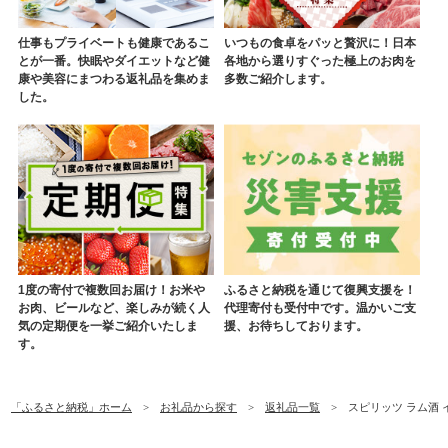
仕事もプライベートも健康であるこ
いつもの食卓をパッと贅沢に！日本
とが一番。快眠やダイエットなど健
各地から選りすぐった極上のお肉を
康や美容にまつわる返礼品を集めま
多数ご紹介します。
した。
1度の寄付で複数回お届け！お米や
ふるさと納税を通じて復興支援を！
お肉、ビールなど、楽しみが続く人
代理寄付も受付中です。温かいご支
気の定期便を一挙ご紹介いたしま
援、お待ちしております。
す。
「ふるさと納税」ホーム
お礼品から探す
返礼品一覧
スピリッツ ラム酒 イ