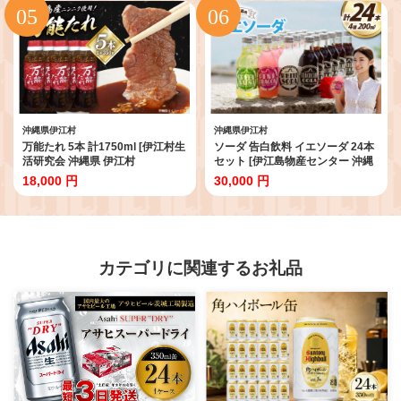
じゅーしぃ 沖縄郷土料理 炊き込
みご飯
沖縄県伊江村
沖縄県伊江村
万能たれ 5本 計1750ml [伊江村生
ソーダ 告白飲料 イエソーダ 24本
活研究会 沖縄県 伊江村
セット [伊江島物産センター 沖縄
ie47bde300000] ニンニク ショウ
県 伊江村 ie47bde210012] 炭酸
18,000 円
30,000 円
ガ 味付け 肉料理 コク お取り寄せ
シュワシュワ 清涼飲料 クラフト
野菜炒め 焼き肉 調味料
ソーダ ジュース サイダー
カテゴリに関連するお礼品