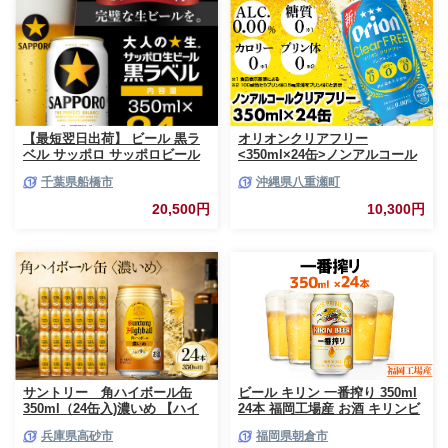
【最短翌日出荷】 ビール 黒ラ
オリオンクリアフリー
ベル サッポロ サッポロビール
<350ml×24缶>ノンアルコール
350ml 24本 酒 お酒 1ケース 1
ビール - ノンアルコール オリオ
千葉県船橋市
沖縄県八重瀬町
箱 おすすめ 人気 ギフト 贈答
ン クリア フリー プリン体ゼロ
24 ケース
糖質ゼロ カロリーゼロ 爽快な
20,500円
10,300円
うまさ 炭酸 350ml 24缶 スッキ
リ 飲みやすい おすすめ 沖縄県
八重瀬町【価格改定YF】
サントリー 角ハイボール缶
ビール キリン 一番搾り 350ml
350ml（24缶入)濃いめ 【ハイ
24本 福岡工場産 お酒 キリンビ
ボール ウイスキー お酒 兵
ール 送料無料 生ビール ギフト
兵庫県高砂市
福岡県朝倉市
庫県 高砂市 ふるさと納税】
内祝い ケース 一番搾り麦汁 麦