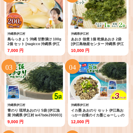
沖縄県伊江村
沖縄県伊江村
島らっきょう 沖縄 甘酢漬け 100g
あおさ 佃煮 1個 乾燥あおさ 2袋
2個 セット [nagicco 沖縄県 伊江
[伊江島物産センター 沖縄県 伊江
村 ie47bde420011] らっきょう お
村 ie47bde210010] 海の香り 風味
7,000 円
10,000 円
つまみ 伊江島
豊か 天然の旨み ヘルシーおかず
ご飯のおとも 海藻
沖縄県伊江村
沖縄県伊江村
青のり 琉球あおのり 5袋 [伊江漁
イカ墨 あおのり セット 伊江島お
業 沖縄県 伊江村 ie47bde290003]
っかー自慢のイカ墨じゅーしぃの
あおのり 海産物 お好み焼き 国産
素 180g 3パック 琉球あおのり 4g
9,000 円
12,000 円
自然 料理 焼きそば
3パック [伊江漁業 沖縄県 伊江村
ie47bde290002] 青のり イカスミ