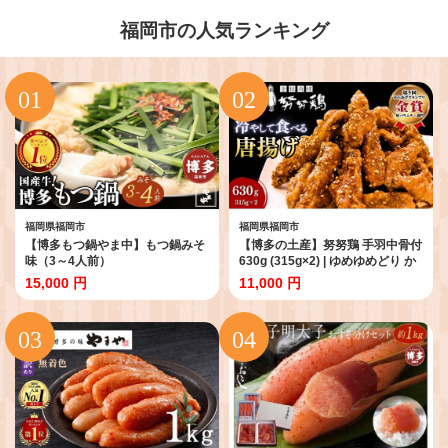
福岡市の人気ランキング
福岡県福岡市
福岡県福岡市
【博多もつ鍋やま中】もつ鍋みそ
【博多の土産】努努鶏 手羽中骨付
味（3～4人前）
630g (315g×2) | ゆめゆめどり か
ら揚げ からあげ 唐あげ 肉 お肉 鶏
15,000 円
11,000 円
肉 鳥肉 とり肉 手羽 博多 お土産
手土産 福岡 ご当地 おつまみ おか
ず お取り寄せ グルメ 福岡県 福岡
市 冷凍 お惣菜 お弁当 つまみ