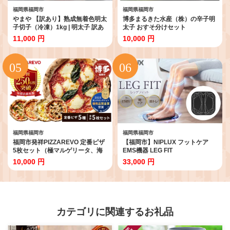
福岡県福岡市
福岡県福岡市
やまや 【訳あり】熟成無着色明太
博多まるきた水産（株）の辛子明
子切子（冷凍）1kg | 明太子 訳あ
太子 おすそ分けセット
り 辛子明太子 めんたいこ 無着色
11,000 円
10,000 円
切れ子 バラ子 理由あり 家庭用 明
太 海鮮 大容量 小分け 便利 福岡県
福岡市 福岡 博多 九州
福岡県福岡市
福岡県福岡市
福岡市発祥PIZZAREVO 定番ピザ
【福岡市】NIPLUX フットケア
5枚セット（極マルゲリータ、海
EMS機器 LEG FIT
鮮トマトバジル、クワトロ・ビア
10,000 円
33,000 円
ンカ、クワトロ・ロッソ、アラビ
アータ）
カテゴリに関連するお礼品