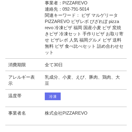
事業者：PIZZAREVO
連絡先：092-791-5014
関連キーワード： ピザ マルゲリータ
PIZZAREVO ピザレボ ぴざれぼ pizza
revo 冷凍ピザ 福岡 国産小麦 ピザ 窯焼
きピザ 冷凍セット 手作りピザ お取り寄
せ ピザレボ 人気 福岡グルメ ピザ 送料
無料 ピザ 食べ比べセット 詰め合わせセ
ット
消費期限
全て30日
アレルギー表
乳成分、小麦、えび、豚肉、鶏肉、大
示
豆
温度帯
冷凍
事業者名
株式会社PIZZAREVO