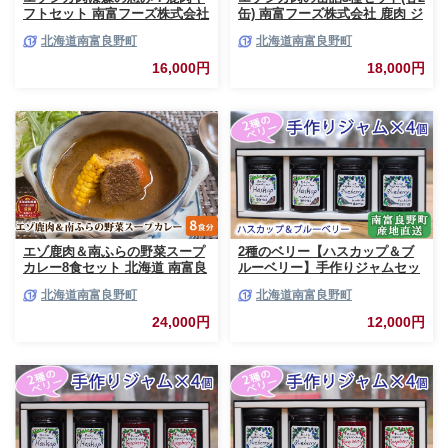
フトセット 南富フーズ株式会社
缶) 南富フーズ株式会社 鹿肉 ジ
鹿肉 ジビエ 鹿 詰め合わせ 肉
ビエ 鹿 詰め合わせ 肉 北海道
北海道南富良野町
北海道南富良野町
北海道 南富良野町 エゾシカ 缶
南富良野町 エゾシカ 缶詰 セッ
詰 セット 詰合せ 贈り物 ギフト
ト 詰合せ 肉の加工品 おかず お
16,000円
18,000円
ジャーキー
弁当 おつまみ 惣菜
エゾ鹿肉＆南ふらの野菜スープ
2種のベリー【ハスカップ＆ブ
カレー8食セット 北海道 南富良
ルーベリー】手作りジャムセッ
野町 エゾシカ 鹿 鹿肉 カレー
ト 各2個 北海道 南富良野町 ジ
北海道南富良野町
北海道南富良野町
スープカレー セット 詰合せ 加
ャム ベリー ハスカップ ブルー
工食品 惣菜 レトルト
ベリー ソース
24,000円
12,000円