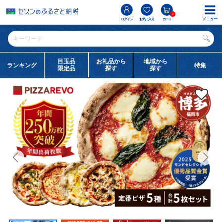
0
メニュー
ログイン
お気に入り
カート
目玉品
お礼品から
地域から
ランキング
特集
限定品
探す
探す