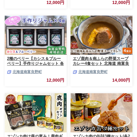
んさい糖 無農薬 ポリフェノー
果実 てんさい糖 無農薬
12,000円
12,000円
ル 鉄分 ビタミン
2種のベリー【カシス＆ブルー
エゾ鹿肉＆南ふらの野菜スープ
ベリー】手作りジャムセット 各
カレー4食セット 北海道 南富良
2個 北海道 南富良野町 ジャム
野町 エゾシカ 鹿 鹿肉 カレー
北海道南富良野町
北海道南富良野町
ベリー カシス ブルーベリー ソ
スープカレー セット 詰合せ 加
ース 果実 てんさい糖 無農薬 甘
工食品 惣菜 レトルト
12,000円
14,000円
酸っぱい
エゾシカ肉は森の恵み！鹿肉ギ
エゾシカ肉の缶詰3種セット(各2