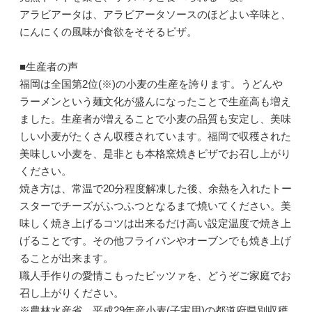
アラビアータは、アラビアータソースのほどよい辛味と、
にんにくの風味が食欲をそそるピザ。
■生産者の声
福岡は全国第2位(※)の小麦の生産を誇ります。うどんや
ラーメンという麺文化が盛んになったことで生産高も増え
ました。生産者が増えることで小麦の品質も安定し、美味
しい小麦がたくさん収穫されています。福岡で収穫された
美味しい小麦を、是非とも本格窯焼きピザでお召し上がり
ください。
焼き方は、常温で20分程度解凍した後、余熱を入れたトー
スターでチーズがふつふつとなるまで焼いてください。美
味しく焼き上げるコツは出来るだけ高い設定温度で焼き上
げることです。その他フライパンやオーブンでも焼き上げ
ることが出来ます。
職人手作りの愛情こもったピッツァを、どうぞご家庭でお
召し上がりください。
※農林水産省 平成29年産小麦(子実用)の都道府県別収穫