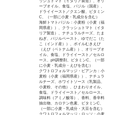
ッシュトマト（イタリア製造）、オリ
ーブオイル、食塩、バジル（国産）、
ドライイースト／クエン酸、ビタミン
C、（一部に小麦・乳成分を含む）
海鮮トマトバジル：小麦粉（小麦（福
岡県産））、クラッシュトマト（イタ
リア製造）、ナチュラルチーズ、たま
ねぎ、バジルペースト、ゆでだこ（た
こ（インド産））、ボイルむきえび
（えび（ベトナム産））、オリーブオ
イル、食塩、ドライイースト／セルロ
ース、pH調整剤、ビタミンC、（一部
に小麦・乳成分・えびを含む）
クワトロフォルマッジ・ビアンカ：小
麦粉（小麦（福岡県産））、ナチュラ
ルチーズ、ホワイトソース（乳製品、
小麦粉、その他）、ひまわりオイル、
食塩、ドライイースト／セルロース、
調味料（アミノ酸等）、香料、香辛料
抽出物、カロテン色素、ビタミンC、
（一部に小麦・乳成分・大豆を含む）
クワトロフォルマッジ・ロッソ：小麦