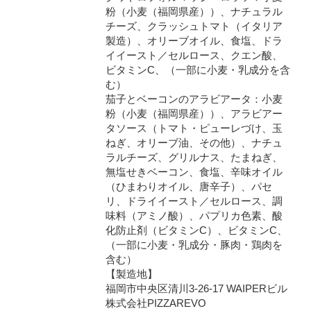
粉（小麦（福岡県産））、ナチュラル
チーズ、クラッシュトマト（イタリア
製造）、オリーブオイル、食塩、ドラ
イイースト／セルロース、クエン酸、
ビタミンC、（一部に小麦・乳成分を含
む）
茄子とベーコンのアラビアータ：小麦
粉（小麦（福岡県産））、アラビアー
タソース（トマト・ピューレづけ、玉
ねぎ、オリーブ油、その他）、ナチュ
ラルチーズ、グリルナス、たまねぎ、
無塩せきベーコン、食塩、辛味オイル
（ひまわりオイル、唐辛子）、パセ
リ、ドライイースト／セルロース、調
味料（アミノ酸）、パプリカ色素、酸
化防止剤（ビタミンC）、ビタミンC、
（一部に小麦・乳成分・豚肉・鶏肉を
含む）
【製造地】
福岡市中央区清川3-26-17 WAIPERビル
株式会社PIZZAREVO