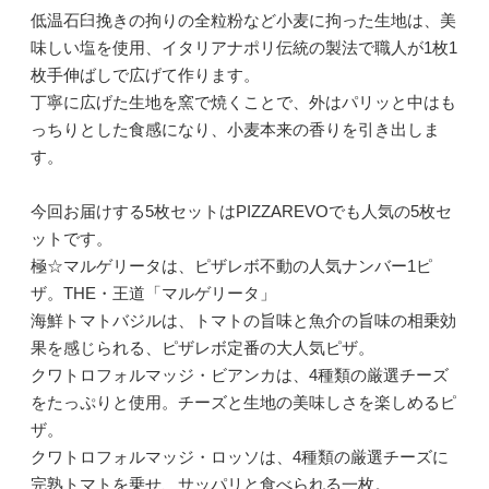
低温石臼挽きの拘りの全粒粉など小麦に拘った生地は、美
味しい塩を使用、イタリアナポリ伝統の製法で職人が1枚1
枚手伸ばしで広げて作ります。
丁寧に広げた生地を窯で焼くことで、外はパリッと中はも
っちりとした食感になり、小麦本来の香りを引き出しま
す。
今回お届けする5枚セットはPIZZAREVOでも人気の5枚セ
ットです。
極☆マルゲリータは、ピザレボ不動の人気ナンバー1ピ
ザ。THE・王道「マルゲリータ」
海鮮トマトバジルは、トマトの旨味と魚介の旨味の相乗効
果を感じられる、ピザレボ定番の大人気ピザ。
クワトロフォルマッジ・ビアンカは、4種類の厳選チーズ
をたっぷりと使用。チーズと生地の美味しさを楽しめるピ
ザ。
クワトロフォルマッジ・ロッソは、4種類の厳選チーズに
完熟トマトを乗せ、サッパリと食べられる一枚。