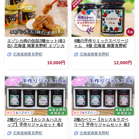
エゾシカ肉の缶詰3種セット(各1
4種の手作りミックスベリージ
缶) 北海道 南富良野町 エゾシカ
ャム 4個 北海道 南富良野町
鹿 鹿肉 肉 お肉 缶詰 セット 詰
ジャム ベリー ソース セット 詰
北海道南富良野町
北海道南富良野町
合せ ジビエ 加工品 北海道産 国
合せ ブルーベリー てんさい糖
産 おつまみ おかず 高たんぱく
酸味 甘味 香り 甘酸っぱい 美味
10,000円
12,000円
低脂肪 鉄分 カレー 味噌 食べや
しい 甘さ控えめ
すい
2種のベリー【カシス＆ハスカ
2種のベリー【カシス＆ラズベ
ップ】手作りジャムセット 各2
リー】手作りジャムセット 各2
個 北海道 南富良野町 ジャム カ
個 北海道 南富良野町 ジャム ベ
北海道南富良野町
北海道南富良野町
シス ハスカップ ソース 果実 て
リー カシス ラズベリー ソース