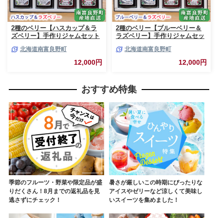
2種のベリー【ハスカップ＆ラ
2種のベリー【ブルーベリー＆
ズベリー】手作りジャムセット
ラズベリー】手作りジャムセッ
各2個 北海道 南富良野町 ジャ
ト 各2個 北海道 南富良野町 ジ
北海道南富良野町
北海道南富良野町
ム ベリー ハスカップ ラズベリ
ャム ベリー ブルーベリー ラズ
ー ソース カシス てんさい糖 無
ベリー ソース カシス 果実 てん
12,000円
12,000円
農薬 ポリフェノール 鉄分 ビタ
さい糖 無農薬
ミン
おすすめ特集
季節のフルーツ・野菜や限定品が盛
暑さが厳しいこの時期にぴったりな
りだくさん！8月までの返礼品を見
アイスやゼリーなど涼しくて美味し
逃さずにチェック！
いスイーツを集めました！