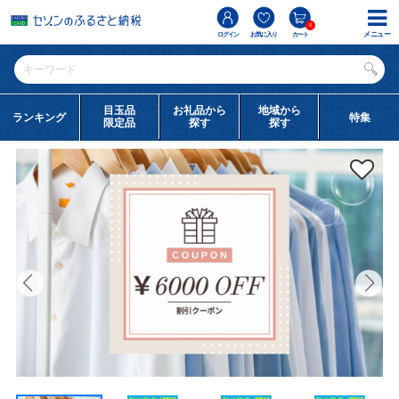
0
メニュー
ログイン
お気に入り
カート
目玉品
お礼品から
地域から
ランキング
特集
限定品
探す
探す