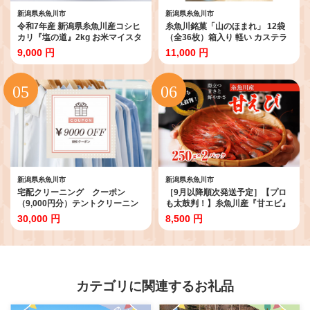
新潟県糸魚川市
新潟県糸魚川市
令和7年産 新潟県糸魚川産コシヒ
糸魚川銘菓「山のほまれ」 12袋
カリ『塩の道』2kg お米マイスタ
（全36枚）箱入り 軽い カステラ
ー 厳選 美味しいお米をお届けし
煎餅 新潟県 糸魚川市 贈答 ギフト
9,000 円
11,000 円
ます! 牧江米店【米 お米 白米 こめ
に
コメ ご飯 ライス ふるさと納税米
ブランド米 こしひかり 新潟県 糸
魚川 2025年 食品 人気 おすすめ 2
キロ 2025】
新潟県糸魚川市
新潟県糸魚川市
宅配クリーニング クーポン
［9月以降順次発送予定］【プロ
（9,000円分）テントクリーニン
も太鼓判！】糸魚川産『甘エビ』
グ 大切な衣類をお手軽クリーニン
500g（250g×2ﾊﾟｯｸ）約35尾 際立
30,000 円
8,500 円
グ
つ甘さと鮮やかさ 鮮度抜群 日本
海直送 新潟 あまえび 甘えび 南蛮
エビ お刺身 瞬間 冷凍 新鮮
カテゴリに関連するお礼品