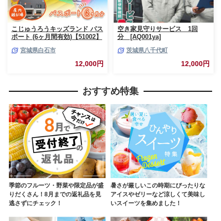
こじゅうろうキッズランド パス
空き家見守りサービス 1回
ポート (6ヶ月間有効)【51002】
分 [AQ001ya]
宮城県白石市
茨城県八千代町
12,000円
12,000円
おすすめ特集
季節のフルーツ・野菜や限定品が盛
暑さが厳しいこの時期にぴったりな
りだくさん！8月までの返礼品を見
アイスやゼリーなど涼しくて美味し
逃さずにチェック！
いスイーツを集めました！