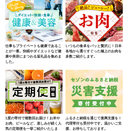
仕事もプライベートも健康であるこ
いつもの食卓をパッと贅沢に！日本
とが一番。快眠やダイエットなど健
各地から選りすぐった極上のお肉を
康や美容にまつわる返礼品を集めま
多数ご紹介します。
した。
1度の寄付で複数回お届け！お米や
ふるさと納税を通じて復興支援を！
お肉、ビールなど、楽しみが続く人
代理寄付も受付中です。温かいご支
気の定期便を一挙ご紹介いたしま
援、お待ちしております。