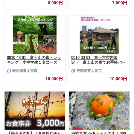
博物館
6,000円
7,000円
0010-48-01 富士山の森トレッ
0010-33-01 富士宮市内限
キング 小中学生１名コース
定！ 富士山の麓でお手軽バー
ベキュープラン 1万円コース
静岡県富士宮市
静岡県富士宮市
（BBQ1人前）
10,000円
10,000円
【完全予約制】「食事処やまか
漁協直営 かあちゃんの店 3,000