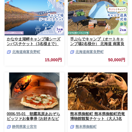
かなやま湖畔キャンプ場シーズ
手ぶらでキャンプ（オートキャ
ンパスチケット（3名様まで）
ンプ場2名様分） 北海道 南富良
北海道 南富良野町 キャンプ か
野町 オートキャンプ キャンプ
北海道南富良野町
北海道南富良野町
なやま湖 宿泊券 入場券 シーズ
かなやま湖 宿泊券 チケット 入
ン券 大浴場 トイレ
場券 体験チケット ドックラン
15,000円
50,000円
0006-55-01 朝霧高原あおぞら
熊本県御船町 熊本県御船町恐竜
ピッツァお食事券 [お好きなピ
博物館観覧チケット（大人3名
ッツァ1枚]
様） 《30日以内に出荷予定(土
静岡県富士宮市
熊本県御船町
日祝除く)》 熊本県御船町恐竜