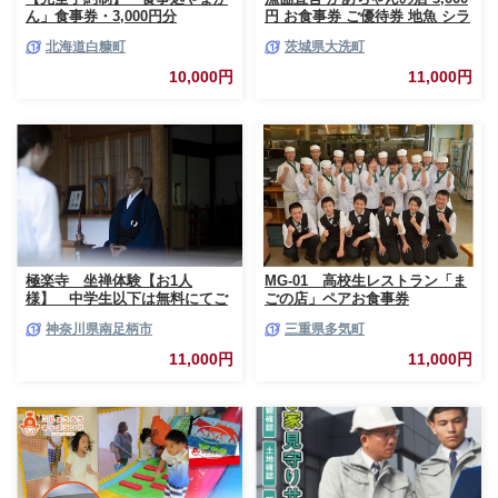
ん」食事券・3,000円分
円 お食事券 ご優待券 地魚 シラ
ス 生シラス丼 漁師料理 旬の魚
北海道白糠町
茨城県大洗町
10,000円
11,000円
極楽寺 坐禅体験【お1人
MG-01 高校生レストラン「ま
様】 中学生以下は無料にてご
ごの店」ペアお食事券
一緒にご参加いただけます【 神
神奈川県南足柄市
三重県多気町
奈川県 南足柄市 】
11,000円
11,000円