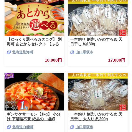
【ゆっくり選べるカタログ】 別
一本釣り 剣先いかのするめ 天
海町 あとからセレクト 【ふる
日干し 約130g
さとギフト】 寄附1万円相当 あ
北海道別海町
山口県萩市
とから選べる！ ギフト いくら
ほたて 海鮮 牛肉 ケーキ アイス
10,000円
17,000円
【BY0000010】（ 後から選べ
る カタログ カタログポイント
カタログギフト あとからカタロ
グ あとからカタログポイント
あとからカタログギフト ふるさ
と納税 ）
ギンサケサーモン【1kg】 小分
一本釣り 剣先いかのするめ 天
け 下処理不要 絶品の「塩締
日干し 大入り 約200g
め」レシピ ふるさと納税 海鮮
北海道白糠町
山口県萩市
サーモン 鮭 魚 銀鮭 刺身 生食