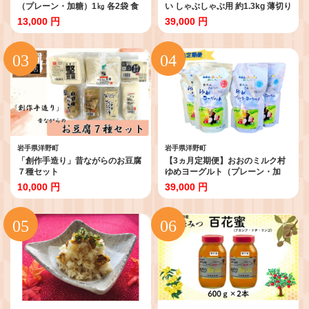
（プレーン・加糖）1㎏ 各2袋 食
い しゃぶしゃぶ用 約1.3kg 薄切り
べ比べ 乳酸菌 酪農家の味 詰め合
肉 モモ バラ ロース 肩ロース 小分
13,000 円
39,000 円
わせ
け 詰め合わせ 計4パック 冷蔵配送
岩手県洋野町
岩手県洋野町
「創作手造り」昔ながらのお豆腐
【3ヵ月定期便】おおのミルク村
７種セット
ゆめヨーグルト（プレーン・加
糖）1㎏ 各2袋 食べ比べ 乳酸菌 酪
10,000 円
39,000 円
農家の味 詰め合わせ