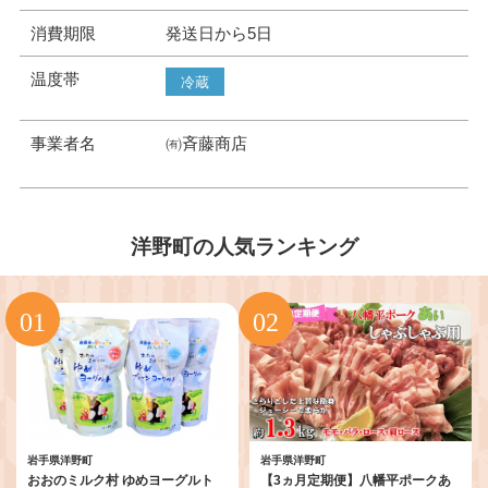
消費期限
発送日から5日
温度帯
冷蔵
事業者名
㈲斉藤商店
洋野町の人気ランキング
岩手県洋野町
岩手県洋野町
おおのミルク村 ゆめヨーグルト
【3ヵ月定期便】八幡平ポークあ