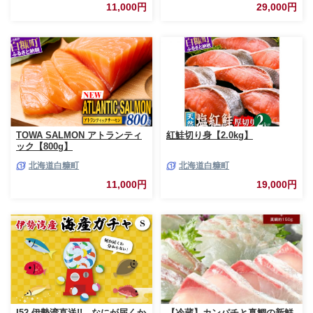
用 さけ サケ ふるさと ランキン
11,000円
29,000円
グ 人気 魚介類 魚介 北海道 白
糠町
TOWA SALMON アトランティ
紅鮭切り身【2.0kg】
ック【800g】
北海道白糠町
北海道白糠町
11,000円
19,000円
I52 伊勢湾直送!! なにが届くか
【冷蔵】カンパチと真鯛の新鮮