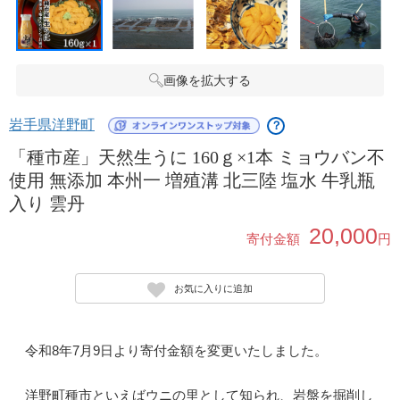
画像を拡大する
岩手県洋野町
？
「種市産」天然生うに 160ｇ×1本 ミョウバン不
使用 無添加 本州一 増殖溝 北三陸 塩水 牛乳瓶
入り 雲丹
20,000
寄付金額
円
お気に入りに追加
令和8年7月9日より寄付金額を変更いたしました。
洋野町種市といえばウニの里として知られ、岩盤を掘削し