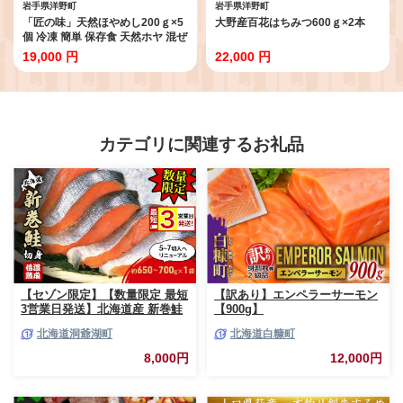
岩手県洋野町
岩手県洋野町
「匠の味」天然ほやめし200ｇ×5
大野産百花はちみつ600ｇ×2本
個 冷凍 簡単 保存食 天然ホヤ 混ぜ
ご飯
19,000 円
22,000 円
カテゴリに関連するお礼品
【セゾン限定】【数量限定 最短
【訳あり】エンペラーサーモン
3営業日発送】北海道産 新巻鮭
【900g】
低温熟成 切身 1袋 (約650～
北海道洞爺湖町
北海道白糠町
700g/5～7切入) 最短配送 北海
道 秋鮭 小分け 鮭 さけ しゃけ
8,000円
12,000円
シャケ 中塩 海鮮 冷凍 お弁当
真空パック おかず 魚貝類 サー
モン サケ