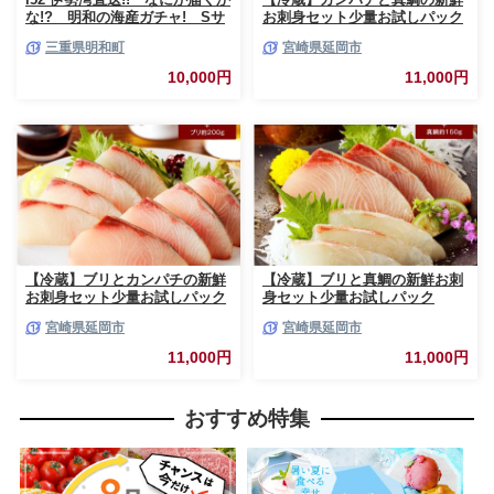
な!? 明和の海産ガチャ! Sサ
お刺身セット少量お試しパック
イズ
N019-YA193
三重県明和町
宮崎県延岡市
10,000円
11,000円
【冷蔵】ブリとカンパチの新鮮
【冷蔵】ブリと真鯛の新鮮お刺
お刺身セット少量お試しパック
身セット少量お試しパック
N019-YA194
N019-YA195
宮崎県延岡市
宮崎県延岡市
11,000円
11,000円
おすすめ特集