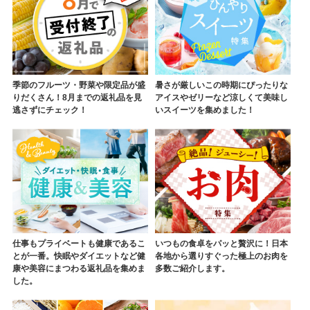
季節のフルーツ・野菜や限定品が盛
暑さが厳しいこの時期にぴったりな
りだくさん！8月までの返礼品を見
アイスやゼリーなど涼しくて美味し
逃さずにチェック！
いスイーツを集めました！
仕事もプライベートも健康であるこ
いつもの食卓をパッと贅沢に！日本
とが一番。快眠やダイエットなど健
各地から選りすぐった極上のお肉を
康や美容にまつわる返礼品を集めま
多数ご紹介します。
した。