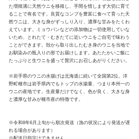
た増殖溝に天然ウニを移殖し、手間を惜しまず大切に育て
ることで有名です。良質なコンブを豊富に食べて育った天
然ウニは、大きな身がずっしり入り、濃厚な甘みをたくわ
えています。ミョウバンなどの添加物は一切使用していな
いため、とれたて・むきたてに近いウニをご自宅で味わう
ことができます。殻から取り出したむき身のウニを当地で
お馴染みの瓶入りの形でお届けします。あたたかいご飯に
たっぷりと生ウニを盛って贅沢にお召しあがりください。
※岩手県のウニの水揚げは北海道に続いて全国第2位。洋
野町種市は岩手県内でもトップの水揚量、つまり本州一の
ウニの産地です。生産量だけでなく、色が良く、大きな身
と濃厚な甘みが種市産の特徴です。
※令和8年6月上旬から順次発送（漁の状況により発送が遅
れる場合があります）
※配送日指定はできません。