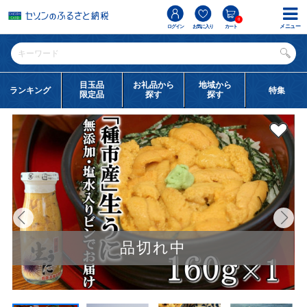
0
メニュー
ログイン
お気に入り
カート
目玉品
お礼品から
地域から
ランキング
特集
限定品
探す
探す
品切れ中