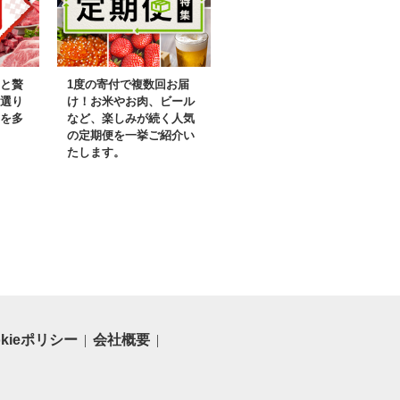
レビで紹介
と贅
1度の寄付で複数回お届
選り
け！お米やお肉、ビール
を多
など、楽しみが続く人気
の定期便を一挙ご紹介い
たします。
okieポリシー
会社概要