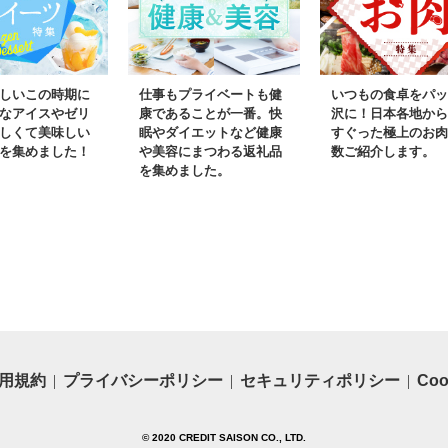
大容量 テ
TVで紹介
しいこの時期に
仕事もプライベートも健
いつもの食卓をパッ
なアイスやゼリ
康であることが一番。快
沢に！日本各地から
しくて美味しい
眠やダイエットなど健康
すぐった極上のお肉
を集めました！
や美容にまつわる返礼品
数ご紹介します。
を集めました。
用規約
プライバシーポリシー
セキュリティポリシー
Co
© 2020 CREDIT SAISON CO., LTD.