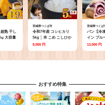
茨城県つくば市
茨城県つくば
超熟 干し
令和7年産 コシヒカリ
パン【冷
9㎏ 大容量
5kg │ 米 こめ こしひか
イン ブル
いも ほしい
り 茨城県産こしひかり
ッド 2本
9,000 円
13,000 円
 さつまいも
茨城産こしひかり 茨城
セット パ
熟成 無添加
こしひかり コシヒカリ
菓子パン 
不使用 おや
ご飯 白米 精米 5キロ
つくば市 
 デザート
2025年産 茨城県産 茨
ブルーベリ
ば市
城県 つくば市
ルーベリー
パン お取
おすすめ特集
朝食 モー
ん ベーカ
プレゼント
ート リピ