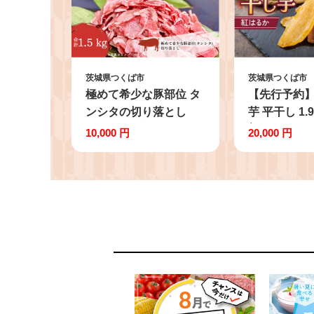
茨城県つくば市
茨城県つくば市
極めて希少な豚部位 タ
【先行予約】
ンシタの切り落とし
芋 平干し 1.
1.5kg 村下商事従業員
│ 干芋 干し
10,000 円
20,000 円
おすすめ │ 豚肉 豚 タン
も 紅はるか
豚タン 冷凍 茨城県 つ
サツマイモ 
くば市
無着色 砂糖
つ スイーツ
茨城県 つく