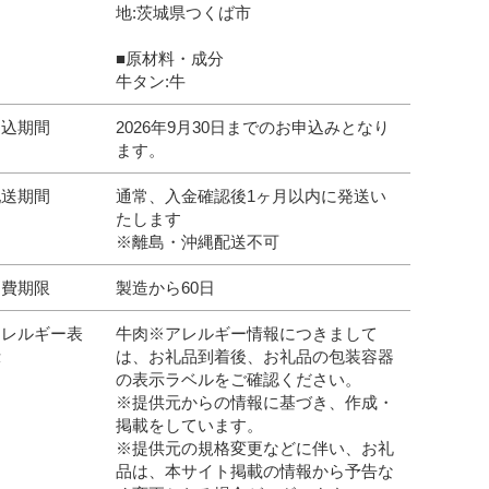
地:茨城県つくば市
■原材料・成分
牛タン:牛
申込期間
2026年9月30日までのお申込みとなり
ます。
配送期間
通常、入金確認後1ヶ月以内に発送い
たします
※離島・沖縄配送不可
消費期限
製造から60日
アレルギー表
牛肉※アレルギー情報につきまして
示
は、お礼品到着後、お礼品の包装容器
の表示ラベルをご確認ください。
※提供元からの情報に基づき、作成・
掲載をしています。
※提供元の規格変更などに伴い、お礼
品は、本サイト掲載の情報から予告な