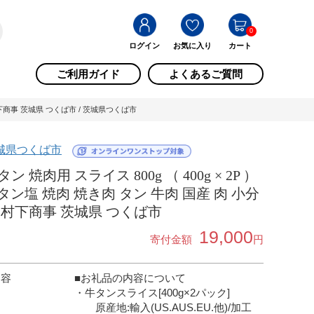
0
ログイン
お気に入り
カート
ご利用ガイド
よくあるご質問
け 村下商事 茨城県 つくば市 / 茨城県つくば市
城県つくば市
タン 焼肉用 スライス 800g （ 400g × 2P ）
 タン塩 焼肉 焼き肉 タン 牛肉 国産 肉 小分
 村下商事 茨城県 つくば市
19,000
寄付金額
円
内容
■お礼品の内容について
・牛タンスライス[400g×2パック]
原産地:輸入(US.AUS.EU.他)/加工