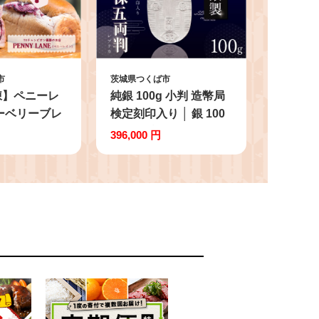
市
茨城県つくば市
凍】ペニーレ
純銀 100g 小判 造幣局
ーベリーブレ
検定刻印入り │ 銀 100
＋おまかせ1本
グラム 貴金属 小判 金
396,000 円
ン 冷凍 人気
属 ジュエリー ホールマ
パン屋 茨城県
ーク シルバー 茨城県
ブルーベリー
つくば市
ージャム ブ
ソース 冷凍
り寄せ おやつ
ニング 朝ごは
リー グルメ
 冷凍便 リピ
ーター 高評価