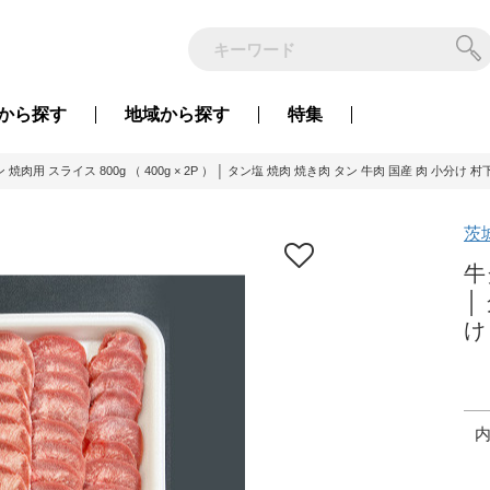
から
探す
地域から
探す
特集
 焼肉用 スライス 800g （ 400g × 2P ） │ タン塩 焼肉 焼き肉 タン 牛肉 国産 肉 小分
茨
牛
│
け