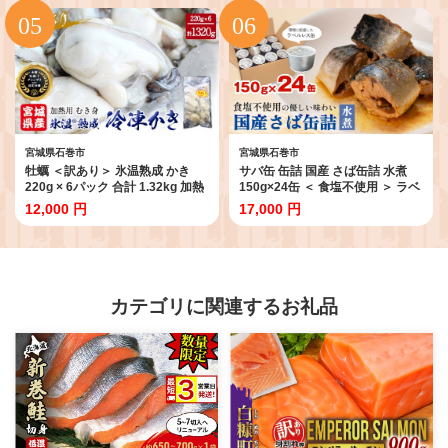
簡単調理 小分け 酒の肴 晩酌 美味
しい 海鮮 海鮮食品 魚介類 魚介 ふ
るさと納税 宮城県 宮城 石巻 石巻
市 11000円 送料無料
宮城県石巻市
宮城県石巻市
牡蠣 ＜訳あり＞ 氷温熟成 かき
サバ缶 缶詰 国産 さば缶詰 水煮
220g × 6パック 合計 1.32kg 加熱
150g×24缶 ＜ 食塩不使用 ＞ ラベ
用 牡蠣むき身 小分け むき身 むき
ルレスサバ缶 サバ缶詰 さば水煮
12,000 円
17,000 円
牡蠣 カキ オイスター 濃厚 冷凍か
鯖 さば サバ saba さば缶 鯖缶 ラ
き 宮城 小分け 冷凍 バラバラ冷凍
ベルレス 防災備蓄 非常食 ローリ
冷凍カキ かき 牡蠣 海鮮 魚介 貝類
ングストック 缶詰 保存食 キャン
海の幸 BBQ 家庭用 まるたか水産
プ アウトドア 環境配慮 SDGs エ
ふるさと納税 宮城県 石巻市 宮城
コ缶詰 分別しやすい缶詰ゴミ減ら
石巻
せる缶詰 スピード配送 7日以内に
カテゴリに関連するお礼品
発送 宮城県 石巻市 石巻 宮城