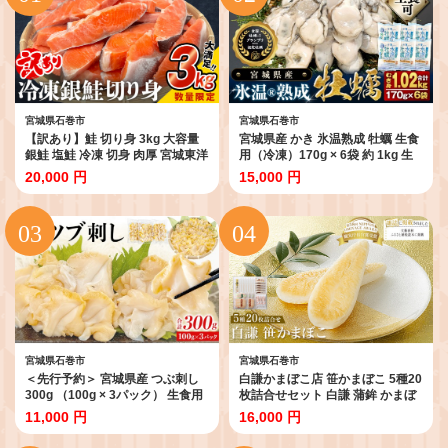
宮城県石巻市
宮城県石巻市
【訳あり】鮭 切り身 3kg 大容量
宮城県産 かき 氷温熟成 牡蠣 生食
銀鮭 塩鮭 冷凍 切身 肉厚 宮城東洋
用（冷凍）170g × 6袋 約 1kg 生
宮城県 石巻 石巻市 さけ サケ 鮭切
食 牡蠣むき身 小分け むき身 むき
20,000 円
15,000 円
身 シャケ しゃけ 鮭切り身 鮭 家庭
牡蠣 カキ オイスター 濃厚 冷凍か
用 簡易包装 訳アリ おかず お弁当
き 宮城 小分け 冷凍 バラバラ冷凍
朝ごはん サーモン 塩鮭 焼き魚 和
冷凍カキ かき 牡蠣 1キロ 海鮮 魚
食 魚 魚介 海鮮 規格外 不揃い
介 貝類 海の幸 BBQ 家庭用 まる
たか水産 宮城県 石巻市 宮城 石巻
宮城県石巻市
宮城県石巻市
＜先行予約＞ 宮城県産 つぶ刺し
白謙かまぼこ店 笹かまぼこ 5種20
300g （100g × 3パック） 生食用
枚詰合せセット 白謙 蒲鉾 かまぼ
小分け つぶ貝 開き 刺身 ツブ貝 ツ
こ 笹蒲鉾 揚げ蒲鉾 宮城県 石巻市
11,000 円
16,000 円
ブ刺し つぶがい スライス 冷凍 海
宮城 石巻
鮮 魚介 お刺身 刺身用 貝 おつまみ