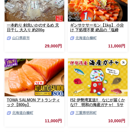
一本釣り 剣先いかのするめ 天
ギンサケサーモン【1kg】 小分
日干し 大入り 約200g
け 下処理不要 絶品の「塩締
め」レシピ ふるさと納税 海鮮
山口県萩市
北海道白糠町
サーモン 鮭 魚 銀鮭 刺身 生食
用 さけ サケ ふるさと ランキン
29,000円
11,000円
グ 人気 魚介類 魚介 北海道 白
糠町
TOWA SALMON アトランティ
I52 伊勢湾直送!! なにが届くか
ック【800g】
な!? 明和の海産ガチャ! Sサ
イズ
北海道白糠町
三重県明和町
11,000円
10,000円