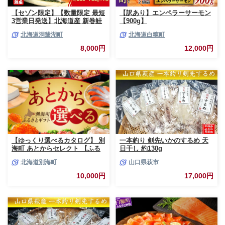
【セゾン限定】【数量限定 最短
【訳あり】エンペラーサーモン
3営業日発送】北海道産 新巻鮭
【900g】
低温熟成 切身 1袋 (約650～
北海道洞爺湖町
北海道白糠町
700g/5～7切入) 最短配送 北海
道 秋鮭 小分け 鮭 さけ しゃけ
8,000円
12,000円
シャケ 中塩 海鮮 冷凍 お弁当
真空パック おかず 魚貝類 サー
モン サケ
【ゆっくり選べるカタログ】 別
一本釣り 剣先いかのするめ 天
海町 あとからセレクト 【ふる
日干し 約130g
さとギフト】 寄附1万円相当 あ
北海道別海町
山口県萩市
とから選べる！ ギフト いくら
ほたて 海鮮 牛肉 ケーキ アイス
10,000円
17,000円
【BY0000010】（ 後から選べ
る カタログ カタログポイント
カタログギフト あとからカタロ
グ あとからカタログポイント
あとからカタログギフト ふるさ
と納税 ）