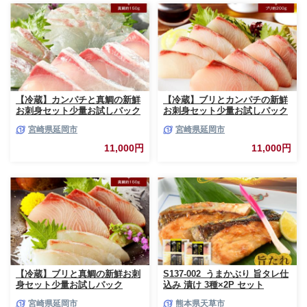
【冷蔵】カンパチと真鯛の新鮮
【冷蔵】ブリとカンパチの新鮮
お刺身セット少量お試しパック
お刺身セット少量お試しパック
N019-YA193
N019-YA194
宮崎県延岡市
宮崎県延岡市
11,000円
11,000円
【冷蔵】ブリと真鯛の新鮮お刺
S137-002_うまかぶり 旨タレ仕
身セット少量お試しパック
込み 漬け 3種×2P セット
N019-YA195
宮崎県延岡市
熊本県天草市