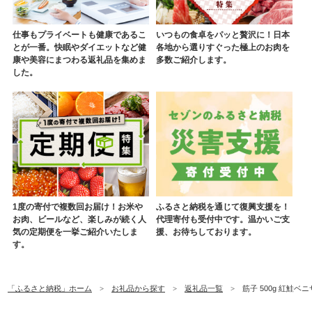
仕事もプライベートも健康であるこ
いつもの食卓をパッと贅沢に！日本
とが一番。快眠やダイエットなど健
各地から選りすぐった極上のお肉を
康や美容にまつわる返礼品を集めま
多数ご紹介します。
した。
1度の寄付で複数回お届け！お米や
ふるさと納税を通じて復興支援を！
お肉、ビールなど、楽しみが続く人
代理寄付も受付中です。温かいご支
気の定期便を一挙ご紹介いたしま
援、お待ちしております。
す。
「ふるさと納税」ホーム
お礼品から探す
返礼品一覧
筋子 500g 紅鮭ベ