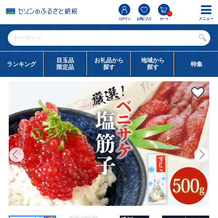
0
メニュー
ログイン
お気に入り
カート
目玉品
お礼品から
地域から
ランキング
特集
限定品
探す
探す