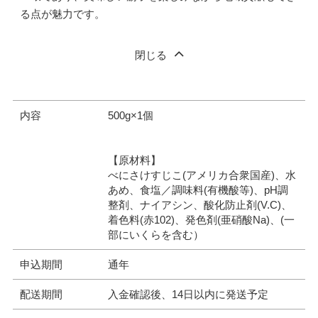
る点が魅力です。
閉じる
内容
500g×1個
【原材料】
べにさけすじこ(アメリカ合衆国産)、水
あめ、食塩／調味料(有機酸等)、pH調
整剤、ナイアシン、酸化防止剤(V.C)、
着色料(赤102)、発色剤(亜硝酸Na)、(一
部にいくらを含む）
申込期間
通年
配送期間
入金確認後、14日以内に発送予定