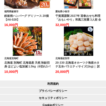
福岡県飯塚市
愛知県小牧市
鉄板焼ハンバーグ デミソース 20個
千賀屋謹製 2027年 迎春おせち料理
【A6-028】
「おもいやり」和風三段重 3人前 全
38品 冷蔵 おせち料理 年内配送 お節
16,000円
32,000円
冷蔵おせち 人気 [035S02]
北海道別海町
北海道紋別市
北海道 別海町 北海道産 天然 秋鮭切
20-330 北海道オホーツク海産ホタ
身 ほどよい塩加減 1.5kg（6切れ3パ
テ玉冷バラエティサイズ(1kg)｜ 訳
ック）【MT000TS00】
あり サイズ不揃い
10,000円
20,000円
利用規約
プライバシーポリシー
セキュリティポリシー
Cookieポリシー