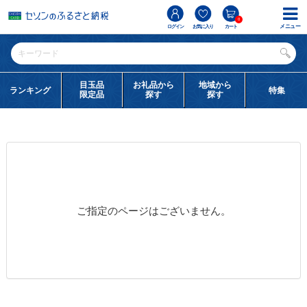
0
メニュー
ログイン
お気に入り
カート
目玉品
お礼品から
地域から
ランキング
特集
限定品
探す
探す
ご指定のページはございません。