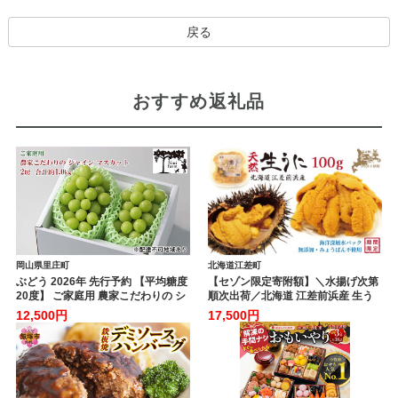
戻る
おすすめ返礼品
岡山県里庄町
北海道江差町
ぶどう 2026年 先行予約 【平均糖度
【セゾン限定寄附額】＼水揚げ次第
20度】 ご家庭用 農家こだわりの シ
順次出荷／北海道 江差前浜産 生う
ャイン マスカット 2房 合計約1.0kg
に 100g【天然・無添加・みょうば
12,500円
17,500円
ブドウ 葡萄 岡山県産 国産 フルーツ
ん不使用】令和8年 江差産キタム
果物 【 Nini farm 農家 直送 】
ラサキウニ 日本海熊石産海洋深層
水 塩水ウニ 素材を生かした自然
の味 国産うに 雲丹 100グラム
パック個包装