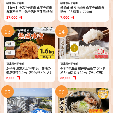
福井県永平寺町
福井県永平寺町
【玄米】 令和7年度産 永平寺町産
越前岬 槽搾り純米 永平寺町産復
農薬不使用・化学肥料不使用 特別
活米 「九頭竜」 720ml
栽培米 コシヒカリ 5kg [B-
17,000 円
7,000 円
033056] / 無農薬 減農薬 こしひか
り 特別栽培 米 お米 5キロ 米 米 お
米 コメ 送料無料 こしひかり 福井
福井県永平寺町
福井県永平寺町
永平寺 創業大正14年 浜田醤油の
令和7年度産 福井県産新ブランド
熟成味噌 1.6kg（800g×2パック）
米 いちほまれ 10kg（5kg×2袋）
[A-014015] / お味噌 味噌汁 味噌
[B-002027] / 米 お米 こめ コメ 10
5,000 円
35,000 円
みそ 2個 天然熟成 米みそ 米味噌
キロ 福井 特A 5キロ 5kg 令和7年
米糀 米麹 糀味噌 麹味噌 麹 おみそ
令和七年 7年度産 7年度 令和7年
米麹味噌 米糀味噌 米麹みそ 米糀
度 白米 精米 ブランド 単一米
みそ 大豆