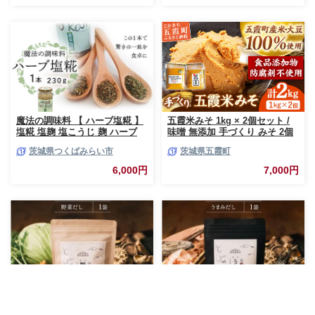
魔法の調味料 【 ハーブ塩糀 】
五霞米みそ 1kg × 2個セット /
塩糀 塩麹 塩こうじ 麹 ハーブ
味噌 無添加 手づくり みそ 2個
料理 調味料 発酵 農創 [AC12-
セット 詰め合わせ 計2kg 五霞
茨城県つくばみらい市
茨城県五霞町
NT]
米 大豆 国産原料 茨城県 五霞町
6,000円
7,000円
だしパック 野菜だし 1袋 [岡田
だしパック うまみだし 1袋 [岡
商店 宮崎県 美郷町 31ac0077]
田商店 宮崎県 美郷町