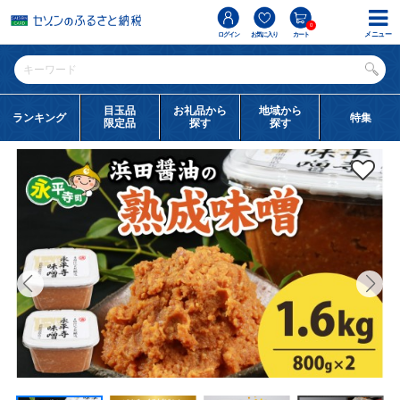
0
メニュー
ログイン
お気に入り
カート
目玉品
お礼品から
地域から
ランキング
特集
限定品
探す
探す