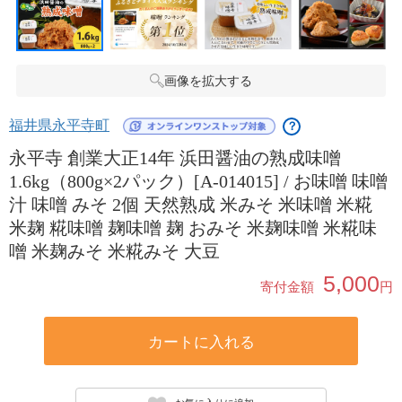
画像を拡大する
福井県永平寺町
？
永平寺 創業大正14年 浜田醤油の熟成味噌
1.6kg（800g×2パック）[A-014015] / お味噌 味噌
汁 味噌 みそ 2個 天然熟成 米みそ 米味噌 米糀
米麹 糀味噌 麹味噌 麹 おみそ 米麹味噌 米糀味
噌 米麹みそ 米糀みそ 大豆
5,000
寄付金額
円
カートに入れる