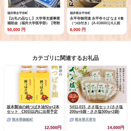
福井県永平寺町
福井県永平寺町
【お礼の品なし】大学等支援事業
永平寺御用達 永平寺そば なま 6食
補助金（福井大学医学部）【寄附
（つゆ付き） [A-038001] 6人前
金額 50,000円】[F-037003]
蕎麦 そば ソバ 麺 国産 年越しそば
50,000 円
6,000 円
冷蔵 生蕎麦 生そば 年越し 大晦日
カテゴリに関連するお礼品
坂本製油の純つばき油92g×2本
S011-015_ささ塩セット(ささ塩
セット 《30日以内に出荷予定
200g×6袋・ささ塩500g×2袋)
(土日祝除く)》 熊本県御船町 純
熊本県御船町
熊本県天草市
つばき油 計184g 有限会社 坂本
製油
12,500円
14,000円