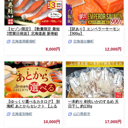
【セゾン限定】【数量限定 最短
【訳あり】エンペラーサーモン
3営業日発送】北海道産 新巻鮭
【900g】
低温熟成 切身 1袋 (約650～
北海道洞爺湖町
北海道白糠町
700g/5～7切入) 最短配送 北海
道 秋鮭 小分け 鮭 さけ しゃけ
8,000円
12,000円
シャケ 中塩 海鮮 冷凍 お弁当
真空パック おかず 魚貝類 サー
モン サケ
【ゆっくり選べるカタログ】 別
一本釣り 剣先いかのするめ 天
海町 あとからセレクト 【ふる
日干し 約130g
さとギフト】 寄附1万円相当 あ
北海道別海町
山口県萩市
とから選べる！ ギフト いくら
ほたて 海鮮 牛肉 ケーキ アイス
10,000円
17,000円
【BY0000010】（ 後から選べ