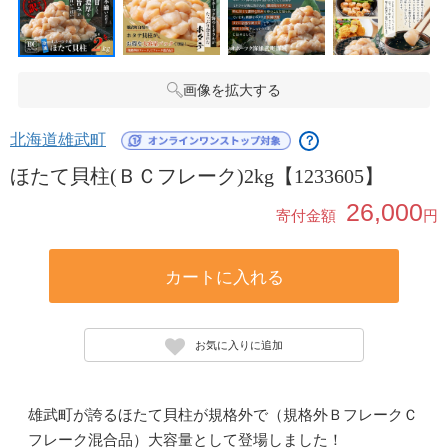
画像を拡大する
北海道雄武町
？
ほたて貝柱(ＢＣフレーク)2kg【1233605】
26,000
寄付金額
円
カートに入れる
お気に入りに追加
雄武町が誇るほたて貝柱が規格外で（規格外ＢフレークＣ
フレーク混合品）大容量として登場しました！