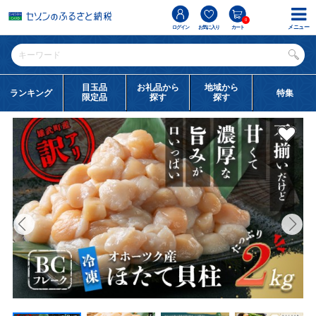
0
メニュー
ログイン
お気に入り
カート
目玉品
お礼品から
地域から
ランキング
特集
限定品
探す
探す