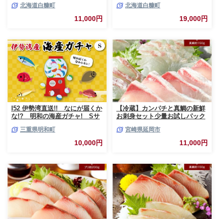
北海道白糠町
北海道白糠町
11,000円
19,000円
I52 伊勢湾直送!! なにが届くか
【冷蔵】カンパチと真鯛の新鮮
な!? 明和の海産ガチャ! Sサ
お刺身セット少量お試しパック
イズ
N019-YA193
三重県明和町
宮崎県延岡市
10,000円
11,000円