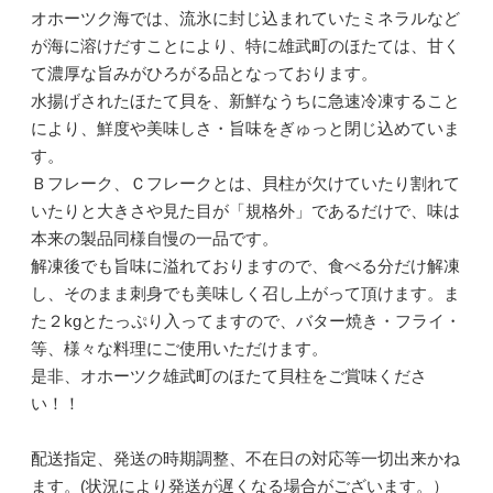
オホーツク海では、流氷に封じ込まれていたミネラルなど
が海に溶けだすことにより、特に雄武町のほたては、甘く
て濃厚な旨みがひろがる品となっております。
水揚げされたほたて貝を、新鮮なうちに急速冷凍すること
により、鮮度や美味しさ・旨味をぎゅっと閉じ込めていま
す。
Ｂフレーク、Ｃフレークとは、貝柱が欠けていたり割れて
いたりと大きさや見た目が「規格外」であるだけで、味は
本来の製品同様自慢の一品です。
解凍後でも旨味に溢れておりますので、食べる分だけ解凍
し、そのまま刺身でも美味しく召し上がって頂けます。ま
た２kgとたっぷり入ってますので、バター焼き・フライ・
等、様々な料理にご使用いただけます。
是非、オホーツク雄武町のほたて貝柱をご賞味くださ
い！！
配送指定、発送の時期調整、不在日の対応等一切出来かね
ます。(状況により発送が遅くなる場合がございます。）