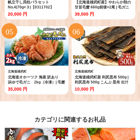
帆立干し貝柱バラセット
【北海道雄武町産】やわらか殻の
No.4(70g×３)【0311702】
甘旨毛蟹 660g前後×2尾 | 毛ガニ
カニ かに 蟹 殻付き 浜茹で ジュー
20,000 円
39,000 円
シー 海産物 海鮮 冷凍 鮮度直送 柔
らかい 食べやすい 蟹料理 ギフト
おすすめ 贈答用 鮮魚 食材 海の幸
お取り寄せ 北海道 雄武町 雄武
【07188】
北海道雄武町
北海道雄武町
北海道オホーツク 海産 訳あり
北海道雄武町産 利尻昆布 500g |
浜ゆで毛ガニ 2kg（冷凍）| 毛蟹
利尻昆布 500g こんぶ 昆布 出汁
毛ガニ 毛がに 蟹 かに カニ 2kg
ダシ 昆布だし 天然 利尻昆布 利尻
35,000 円
10,000 円
オホーツク産 雄武町 雄武産 ふる
ミネラル豊富 流氷育ち 栄養豊富
さと納税 雄武 海産 海鮮 訳あり 浜
天然利尻昆布 熟成 オホーツク オ
茹で 冷凍【07129】
ホーツク海 海鮮 海産物 海 味噌汁
みそしる みそ汁 湯豆腐 お吸い物
茶碗蒸し 鍋 うどん 美味しい おい
しい 澄んだ出汁 橋詰産業株式会
カテゴリに関連するお礼品
社 お取り寄せ 北海道 雄武町 雄武
【0322601】