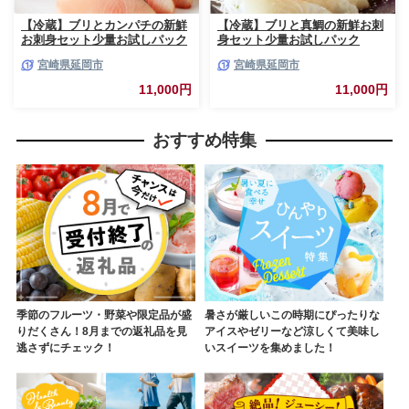
【冷蔵】ブリとカンパチの新鮮
【冷蔵】ブリと真鯛の新鮮お刺
お刺身セット少量お試しパック
身セット少量お試しパック
N019-YA194
N019-YA195
宮崎県延岡市
宮崎県延岡市
11,000円
11,000円
おすすめ特集
季節のフルーツ・野菜や限定品が盛
暑さが厳しいこの時期にぴったりな
りだくさん！8月までの返礼品を見
アイスやゼリーなど涼しくて美味し
逃さずにチェック！
いスイーツを集めました！