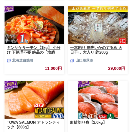
る カタログ カタログポイント
カタログギフト あとからカタロ
グ あとからカタログポイント
あとからカタログギフト ふるさ
と納税 ）
ギンサケサーモン【1kg】 小分
一本釣り 剣先いかのするめ 天
け 下処理不要 絶品の「塩締
日干し 大入り 約200g
め」レシピ ふるさと納税 海鮮
北海道白糠町
山口県萩市
サーモン 鮭 魚 銀鮭 刺身 生食
用 さけ サケ ふるさと ランキン
11,000円
29,000円
グ 人気 魚介類 魚介 北海道 白
糠町
TOWA SALMON アトランティ
紅鮭切り身【2.0kg】
ック【800g】