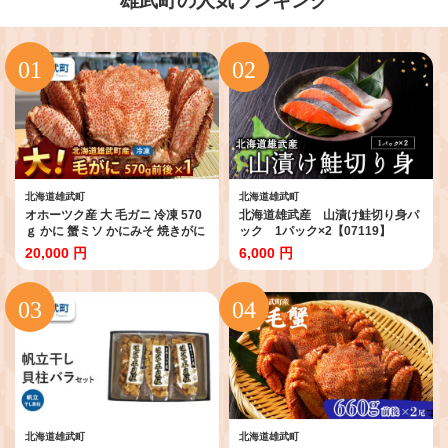
雄武町の人気ランキング
北海道雄武町
北海道雄武町
オホーツク産 大 毛ガニ 冷凍 570
北海道雄武産 山漬け鮭切り身パ
ｇ かに 蟹ミソ かにみそ 焼きがに
ック 1パック×2【07119】
かに鍋 北海道 ふるさと納税 雄武
20,000 円
6,000 円
雄武町【1240201】
北海道雄武町
北海道雄武町