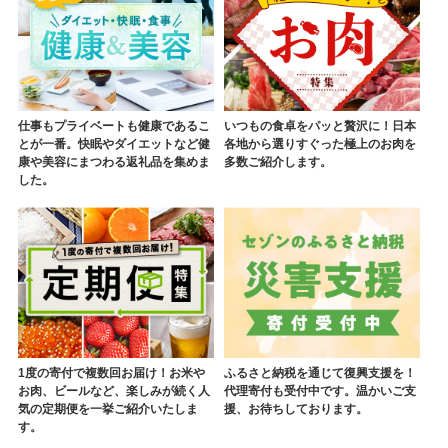
仕事もプライベートも健康であるこ
いつもの食卓をパッと贅沢に！日本
とが一番。快眠やダイエットなど健
各地から選りすぐった極上のお肉を
康や美容にまつわる返礼品を集めま
多数ご紹介します。
した。
1度の寄付で複数回お届け！お米や
ふるさと納税を通じて復興支援を！
お肉、ビールなど、楽しみが続く人
代理寄付も受付中です。温かいご支
気の定期便を一挙ご紹介いたしま
援、お待ちしております。
す。