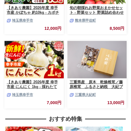
【きあり農園】2026年度 幸手
旬の朝採れお野菜おまかせセッ
市産 かぼちゃ 約10kg - カボチ
ト - 野菜セット 野菜詰め合わせ
ャ 南瓜 くり大将 くり将軍 産地
新鮮 フレッシュ 旬の野菜 朝採
埼玉県幸手市
熊本県甲佐町
直送 野菜 ベジタブル 美味しい
れ 国産 熊本県産 お任せ 何が入
おいしい 緑黄色野菜 大容量 国
っているかはお楽しみ 7種類前
12,000円
8,500円
産 おすすめ 送料無料 埼玉県 幸
後 おすすめ 熊本県 甲佐町【価
手市
格改定】
【きあり農園】2026年度 幸手
三重県産 原木 乾燥椎茸／藤
市産 にんにく 1kg - 採れたて
原椎茸 ふるさと納税 大紀ブ
ニンニク ガーリック 産地直送
ランド お取り寄せグルメ キ
埼玉県幸手市
三重県大紀町
野菜 ベジタブル 美味しい おい
ノコ きのこ 三重県 大紀町
しい 根菜 スタミナ 大蒜 生にん
7,000円
13,000円
にく 国産 おすすめ 送料無料 埼
玉県 幸手市
おすすめ特集