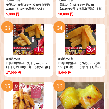
茨城県行方市
茨城県行方市
★訳あり★紅はるか冷凍焼き芋約
【訳あり】 紅はるか 約7kg
1.2kg＋おまかせ品種さつまい
【2026年9月より順次発送】｜紅
も 合計約1.4kg｜さつまいも サ
はるか 無選別 先行予約 行方台地
5,000 円
10,000 円
ツマイモ さつま芋 焼き芋 やきい
さつまいも 茨城県(CU-55-7)
も 冷凍 冷凍焼き芋 訳あり 訳アリ
紅はるか 茨城県 行方市(EY-26)
茨城県行方市
茨城県行方市
庄吾郎本舗 平・丸干し芋セット
庄吾郎本舗 平干し3点セット(約
(平干し約500g＋丸干し約500g)｜
150ｇ×3袋)｜干し芋 平干し芋 ほ
干し芋 平干し芋 丸干し芋 ほしい
しいも ほし芋 セット 紅はるか 熟
17,000 円
8,000 円
も ほし芋 セット 紅はるか 熟成紅
成紅はるか さつまいも サツマイ
はるか さつまいも サツマイモ 食
モ 無添加 健康 茨城県 行方市 人気
べ比べ 無添加 健康 茨城県 行方市
送料無料(EV-2)
人気 送料無料(EV-3)