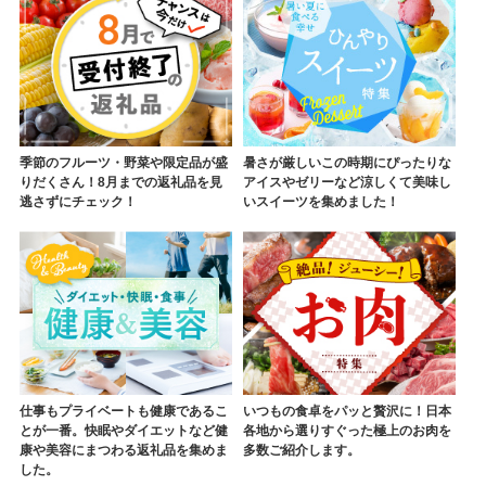
季節のフルーツ・野菜や限定品が盛
暑さが厳しいこの時期にぴったりな
りだくさん！8月までの返礼品を見
アイスやゼリーなど涼しくて美味し
逃さずにチェック！
いスイーツを集めました！
仕事もプライベートも健康であるこ
いつもの食卓をパッと贅沢に！日本
とが一番。快眠やダイエットなど健
各地から選りすぐった極上のお肉を
康や美容にまつわる返礼品を集めま
多数ご紹介します。
した。