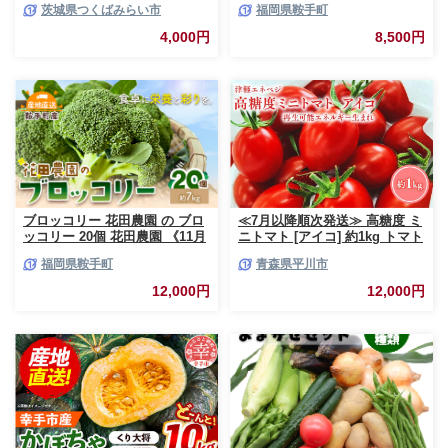
茨城県つくばみらい市
福岡県鞍手町
生野菜 食べやすい 若葉 ファミ
町 ぶろっこりー 野菜 ブロッコ
リー 旬 新鮮 国産 彩り 大容量
リー 産地直送 送料無料
4,000円
8,500円
[DS02-NT]
ブロッコリー 花田農園 の ブロ
≪7月以降順次発送≫ 高糖度 ミ
ッコリー 20個 花田農園 《11月
ニトマト [アイコ] 約1kg トマト
上旬-3月末頃出荷》福岡県 鞍手
とまと プチトマト 高品質 野菜
福岡県鞍手町
青森県平川市
町 ぶろっこりー 野菜 ブロッコ
やさい 減農薬 お取り寄せ 青森
リー 産地直送 送料無料
県 平川市 平川 【hi-0016-003】
12,000円
12,000円