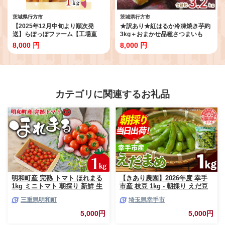
茨城県行方市
茨城県行方市
【2025年12月中旬より順次発
★訳あり★紅はるか冷凍焼き芋約
送】らぽっぽファーム【工場直
3kg＋おまかせ品種さつまいも
送】美腸大学いも 1kg｜さつまい
合計約3.2kg｜さつまいも サツマ
8,000 円
8,000 円
も 大学芋 芋 サツマイモ だいがく
イモ さつま芋 焼き芋 やきいも 冷
いも スイーツ お菓子 冷凍 美腸大
凍 冷凍焼き芋 訳あり 訳アリ 紅は
学芋 人気 送料無料 茨城県 行方市
るか 茨城県 行方市(EY-25)
らぽっぽファーム(CQ-19)
カテゴリに関連するお礼品
明和町産 完熟 トマト ほれまる
【きあり農園】2026年度 幸手
1kg ミニトマト 朝採り 新鮮 生
市産 枝豆 1kg - 朝採り えだ豆
鮮 野菜 あっさり
エダマメ 産地直送 野菜 ベジタ
三重県明和町
埼玉県幸手市
ブル 美味しい おいしい 豆 ずん
だ おつまみ 晩酌 枝豆ご飯 おす
5,000円
5,000円
すめ 送料無料 埼玉県 幸手市