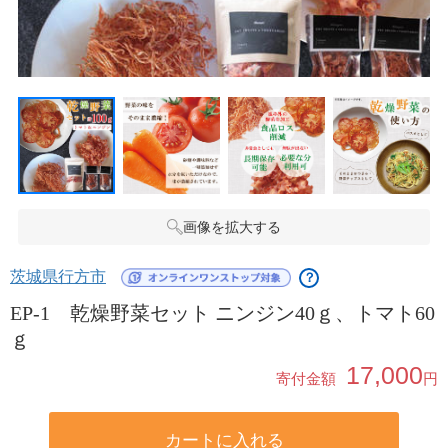
画像を拡大する
茨城県行方市
？
EP-1 乾燥野菜セット ニンジン40ｇ、トマト60
ｇ
17,000
寄付金額
円
カートに入れる