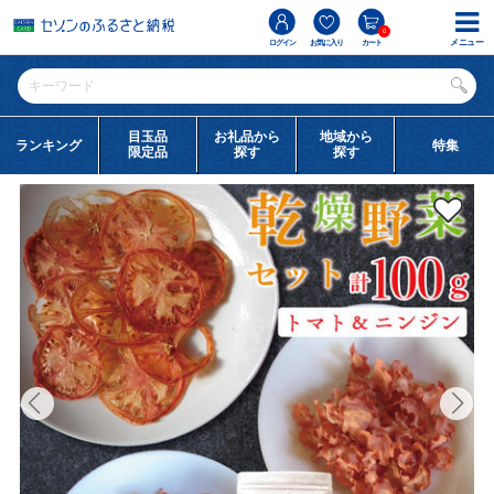
0
メニュー
ログイン
お気に入り
カート
目玉品
お礼品から
地域から
ランキング
特集
限定品
探す
探す