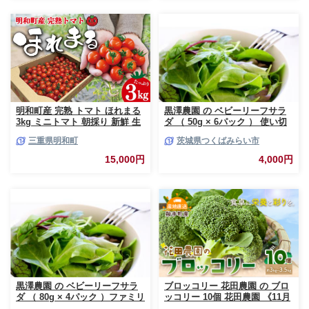
明和町産 完熟 トマト ほれまる
黒澤農園 の ベビーリーフサラ
3kg ミニトマト 朝採り 新鮮 生
ダ （ 50g × 6パック ） 使い切
鮮 野菜 あっさり
りサイズ ベビーリーフ サラダ
三重県明和町
茨城県つくばみらい市
生野菜 食べやすい 若葉 使い切
り 旬 新鮮 国産 彩り 大容量
15,000円
4,000円
[DS01-NT]
黒澤農園 の ベビーリーフサラ
ブロッコリー 花田農園 の ブロ
ダ （ 80g × 4パック ）ファミリ
ッコリー 10個 花田農園 《11月
ーサイズ ベビーリーフ サラダ
上旬-3月末頃出荷》福岡県 鞍手