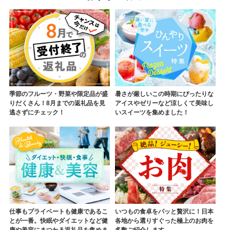
季節のフルーツ・野菜や限定品が盛
暑さが厳しいこの時期にぴったりな
りだくさん！8月までの返礼品を見
アイスやゼリーなど涼しくて美味し
逃さずにチェック！
いスイーツを集めました！
仕事もプライベートも健康であるこ
いつもの食卓をパッと贅沢に！日本
とが一番。快眠やダイエットなど健
各地から選りすぐった極上のお肉を