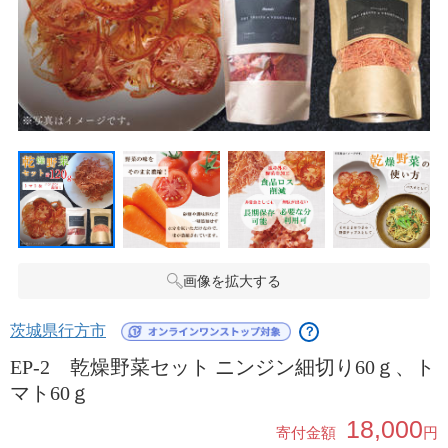
画像を拡大する
茨城県行方市
？
EP-2 乾燥野菜セット ニンジン細切り60ｇ、ト
マト60ｇ
18,000
寄付金額
円