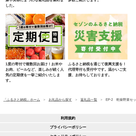
康や美容にまつわる返礼品を集めま
多数ご紹介します。
した。
1度の寄付で複数回お届け！お米や
ふるさと納税を通じて復興支援を！
お肉、ビールなど、楽しみが続く人
代理寄付も受付中です。温かいご支
気の定期便を一挙ご紹介いたしま
援、お待ちしております。
す。
「ふるさと納税」ホーム
お礼品から探す
返礼品一覧
EP-2 乾燥野菜セ
利用規約
プライバシーポリシー