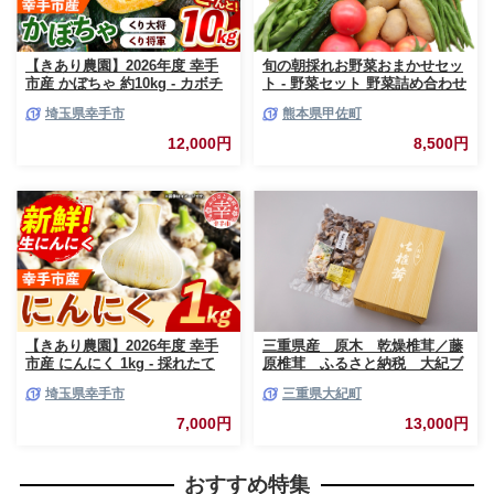
【きあり農園】2026年度 幸手
旬の朝採れお野菜おまかせセッ
市産 かぼちゃ 約10kg - カボチ
ト - 野菜セット 野菜詰め合わせ
ャ 南瓜 くり大将 くり将軍 産地
新鮮 フレッシュ 旬の野菜 朝採
埼玉県幸手市
熊本県甲佐町
直送 野菜 ベジタブル 美味しい
れ 国産 熊本県産 お任せ 何が入
おいしい 緑黄色野菜 大容量 国
っているかはお楽しみ 7種類前
12,000円
8,500円
産 おすすめ 送料無料 埼玉県 幸
後 おすすめ 熊本県 甲佐町【価
手市
格改定】
【きあり農園】2026年度 幸手
三重県産 原木 乾燥椎茸／藤
市産 にんにく 1kg - 採れたて
原椎茸 ふるさと納税 大紀ブ
ニンニク ガーリック 産地直送
ランド お取り寄せグルメ キ
埼玉県幸手市
三重県大紀町
野菜 ベジタブル 美味しい おい
ノコ きのこ 三重県 大紀町
しい 根菜 スタミナ 大蒜 生にん
7,000円
13,000円
にく 国産 おすすめ 送料無料 埼
玉県 幸手市
おすすめ特集