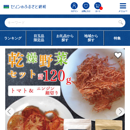
0
メニュー
ログイン
お気に入り
カート
目玉品
お礼品から
地域から
ランキング
特集
限定品
探す
探す