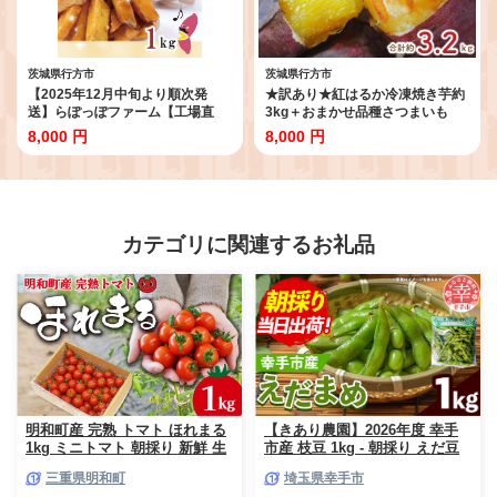
茨城県行方市
茨城県行方市
【2025年12月中旬より順次発
★訳あり★紅はるか冷凍焼き芋約
送】らぽっぽファーム【工場直
3kg＋おまかせ品種さつまいも
送】美腸大学いも 1kg｜さつまい
合計約3.2kg｜さつまいも サツマ
8,000 円
8,000 円
も 大学芋 芋 サツマイモ だいがく
イモ さつま芋 焼き芋 やきいも 冷
いも スイーツ お菓子 冷凍 美腸大
凍 冷凍焼き芋 訳あり 訳アリ 紅は
学芋 人気 送料無料 茨城県 行方市
るか 茨城県 行方市(EY-25)
らぽっぽファーム(CQ-19)
カテゴリに関連するお礼品
明和町産 完熟 トマト ほれまる
【きあり農園】2026年度 幸手
1kg ミニトマト 朝採り 新鮮 生
市産 枝豆 1kg - 朝採り えだ豆
鮮 野菜 あっさり
エダマメ 産地直送 野菜 ベジタ
三重県明和町
埼玉県幸手市
ブル 美味しい おいしい 豆 ずん