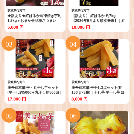
茨城県行方市
茨城県行方市
★訳あり★紅はるか冷凍焼き芋約
【訳あり】 紅はるか 約7kg
1.2kg＋おまかせ品種さつまい
【2026年9月より順次発送】｜紅
も 合計約1.4kg｜さつまいも サ
はるか 無選別 先行予約 行方台地
5,000 円
10,000 円
ツマイモ さつま芋 焼き芋 やきい
さつまいも 茨城県(CU-55-7)
も 冷凍 冷凍焼き芋 訳あり 訳アリ
紅はるか 茨城県 行方市(EY-26)
茨城県行方市
茨城県行方市
庄吾郎本舗 平・丸干し芋セット
庄吾郎本舗 平干し3点セット(約
(平干し約500g＋丸干し約500g)｜
150ｇ×3袋)｜干し芋 平干し芋 ほ
干し芋 平干し芋 丸干し芋 ほしい
しいも ほし芋 セット 紅はるか 熟
17,000 円
8,000 円
も ほし芋 セット 紅はるか 熟成紅
成紅はるか さつまいも サツマイ
はるか さつまいも サツマイモ 食
モ 無添加 健康 茨城県 行方市 人気
べ比べ 無添加 健康 茨城県 行方市
送料無料(EV-2)
人気 送料無料(EV-3)