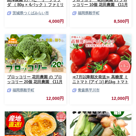
ダ （ 80g × 4パック ）ファミリ
ッコリー 10個 花田農園 《11月
ーサイズ ベビーリーフ サラダ
上旬-3月末頃出荷》福岡県 鞍手
茨城県つくばみらい市
福岡県鞍手町
生野菜 食べやすい 若葉 ファミ
町 ぶろっこりー 野菜 ブロッコ
リー 旬 新鮮 国産 彩り 大容量
リー 産地直送 送料無料
4,000円
8,500円
[DS02-NT]
ブロッコリー 花田農園 の ブロ
≪7月以降順次発送≫ 高糖度 ミ
ッコリー 20個 花田農園 《11月
ニトマト [アイコ] 約1kg トマト
上旬-3月末頃出荷》福岡県 鞍手
とまと プチトマト 高品質 野菜
福岡県鞍手町
青森県平川市
町 ぶろっこりー 野菜 ブロッコ
やさい 減農薬 お取り寄せ 青森
リー 産地直送 送料無料
県 平川市 平川 【hi-0016-003】
12,000円
12,000円