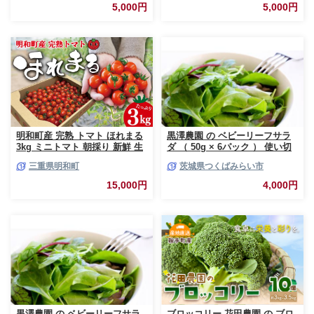
だ おつまみ 晩酌 枝豆ご飯 おす
5,000円
5,000円
すめ 送料無料 埼玉県 幸手市
明和町産 完熟 トマト ほれまる
黒澤農園 の ベビーリーフサラ
3kg ミニトマト 朝採り 新鮮 生
ダ （ 50g × 6パック ） 使い切
鮮 野菜 あっさり
りサイズ ベビーリーフ サラダ
三重県明和町
茨城県つくばみらい市
生野菜 食べやすい 若葉 使い切
り 旬 新鮮 国産 彩り 大容量
15,000円
4,000円
[DS01-NT]
黒澤農園 の ベビーリーフサラ
ブロッコリー 花田農園 の ブロ