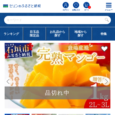
0
メニュー
ログイン
お気に入り
カート
目玉品
お礼品から
地域から
ランキング
特集
限定品
探す
探す
品切れ中