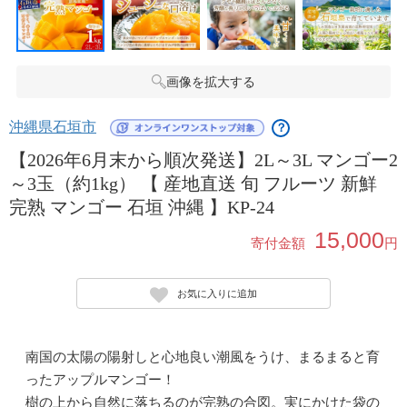
画像を拡大する
沖縄県石垣市
？
【2026年6月末から順次発送】2L～3L マンゴー2
～3玉（約1kg） 【 産地直送 旬 フルーツ 新鮮
完熟 マンゴー 石垣 沖縄 】KP-24
15,000
寄付金額
円
お気に入りに追加
南国の太陽の陽射しと心地良い潮風をうけ、まるまると育
ったアップルマンゴー！
樹の上から自然に落ちるのが完熟の合図。実にかけた袋の