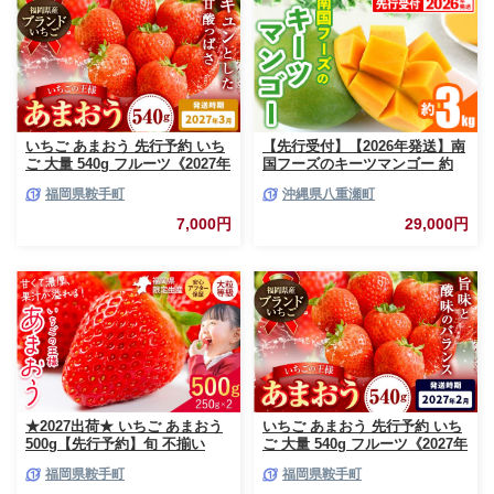
いちご あまおう 先行予約 いち
【先行受付】【2026年発送】南
ご 大量 540g フルーツ《2027年
国フーズのキーツマンゴー 約
3月上旬-3月末頃出荷》苺 旬 く
3kg - 先行予約 沖縄 産地直送
福岡県鞍手町
沖縄県八重瀬町
だもの 果物 福岡県 鞍手町【配
南国フルーツ 旬の味覚 沖縄県
送不可地域あり】
産 国産マンゴー 希少種 オスス
7,000円
29,000円
メ 沖縄県 八重瀬町
★2027出荷★ いちご あまおう
いちご あまおう 先行予約 いち
500g【先行予約】旬 不揃い
ご 大量 540g フルーツ《2027年
【着日指定不可】《2027年2月
2月上旬-2月末頃出荷》苺 旬 く
福岡県鞍手町
福岡県鞍手町
中旬-3月中旬頃出荷》福岡名産
だもの 果物 福岡県 鞍手町【配