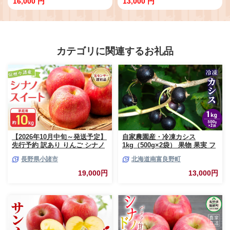
16,000 円
13,000 円
垣 J-018
るピーナツ餡】【お土産でも大人
気】 KB-19-1
カテゴリに関連するお礼品
【2026年10月中旬～発送予定】
自家農園産・冷凍カシス
先行予約 訳あり りんご シナノ
1kg（500g×2袋） 果物 果実 フ
スイート 約10kg 24～40玉入 家
ルーツ セット 詰め合わせ
長野県小諸市
北海道南富良野町
庭用 フルーツ 果物 甘い 訳あり
おいしい 林檎
19,000円
13,000円