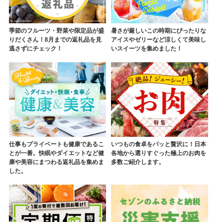
季節のフルーツ・野菜や限定品が盛
暑さが厳しいこの時期にぴったりな
りだくさん！8月までの返礼品を見
アイスやゼリーなど涼しくて美味し
逃さずにチェック！
いスイーツを集めました！
仕事もプライベートも健康であるこ
いつもの食卓をパッと贅沢に！日本
とが一番。快眠やダイエットなど健
各地から選りすぐった極上のお肉を
康や美容にまつわる返礼品を集めま
多数ご紹介します。
した。