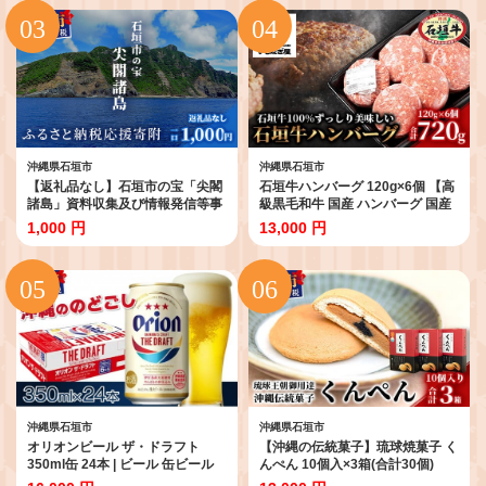
地応援 チケット FR-001
沖縄県石垣市
沖縄県石垣市
【返礼品なし】石垣市の宝「尖閣
石垣牛ハンバーグ 120g×6個 【高
諸島」資料収集及び情報発信等事
級黒毛和牛 国産 ハンバーグ 国産
業 の為の寄附(1,000円)
牛 石垣牛 沖縄県 沖縄 琉球 八重山
1,000 円
13,000 円
八重山諸島 石垣島 石垣 ハンバー
グ】AB-16-1
沖縄県石垣市
沖縄県石垣市
オリオンビール ザ・ドラフト
【沖縄の伝統菓子】琉球焼菓子 く
350ml缶 24本 | ビール 缶ビール
んぺん 10個入×3箱(合計30個)
オリオン ドラフト 350ml 沖縄 石
【練り胡麻の香ばしさとコクのあ