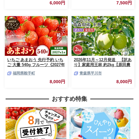
品 果物 くだもの フルーツ いち
送不可地域あり】
6,000円
7,500円
ご 苺 イチゴ【配送不可地域:離
島】
いちご あまおう 先行予約 いち
2026年11月～12月発送 【訳あ
ご 大量 540g フルーツ《2027年
り】家庭用王林 約2kg【原田農
1月上旬-1月末頃出荷》苺 旬 く
園】 家庭用 青森 青森県産 平川
福岡県鞍手町
青森県平川市
だもの 果物 福岡県 鞍手町【配
りんご リンゴ 林檎 くだもの 果
送不可地域あり】
物 フルーツ
8,000円
8,000円
おすすめ特集