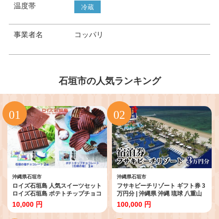
温度帯
冷蔵
事業者名
コッパリ
石垣市の人気ランキング
沖縄県石垣市
沖縄県石垣市
ロイズ石垣島 人気スイーツセット
フサキビーチリゾート ギフト券 3
ロイズ石垣島 ポテトチップチョコ
万円分 | 沖縄県 沖縄 琉球 八重山
レート［石垣の塩］ ＆ ロイズ石
石垣島 石垣市 フサキ ビーチリゾ
10,000 円
100,000 円
垣島 石垣の塩チョコレート【石垣
ート 宿泊券 国内旅行 リゾート ホ
の塩使用】ROYCE'
テル 旅 旅行 宿泊補助券 観光 観光