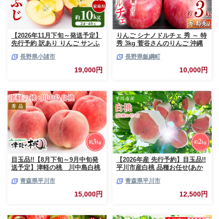
【2026年11月下旬～発送予定】
りんご シナノドルチェ 秀 ～ 特
先行予約 訳あり りんご サンふ
秀 3kg 菅谷さんのりんご 沖縄
じ 約10kg 24～40玉入 家庭用
県への配送不可 2026年9月下旬
長野県小諸市
長野県飯綱町
フルーツ 果物 甘い おいしい 林
頃から2026年10月上旬頃まで順
檎 リンゴ
次発送予定 令和8年度出荷分 長
19,000円
10,000円
野県 飯綱町 [0790]
目玉品!!【8月下旬～9月中旬発
【2026年産 先行予約】目玉品!!
送予定】津軽の桃 川中島白桃
平川市産白桃 品種お任せ(あか
約3kg
つき/まどか/伊達白桃) 約2kg(6-
青森県平川市
青森県平川市
8玉)【今井農園】[hi-0064-003]
15,000円
12,500円