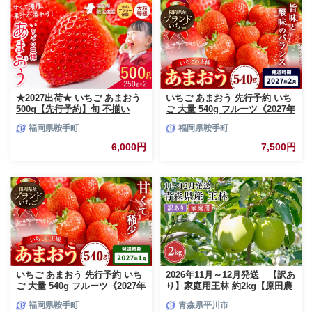
★2027出荷★ いちご あまおう
いちご あまおう 先行予約 いち
500g【先行予約】旬 不揃い
ご 大量 540g フルーツ《2027年
【着日指定不可】《2027年2月
2月上旬-2月末頃出荷》苺 旬 く
福岡県鞍手町
福岡県鞍手町
中旬-3月中旬頃出荷》福岡名産
だもの 果物 福岡県 鞍手町【配
品 果物 くだもの フルーツ いち
送不可地域あり】
6,000円
7,500円
ご 苺 イチゴ【配送不可地域:離
島】
いちご あまおう 先行予約 いち
2026年11月～12月発送 【訳あ
ご 大量 540g フルーツ《2027年
り】家庭用王林 約2kg【原田農
1月上旬-1月末頃出荷》苺 旬 く
園】 家庭用 青森 青森県産 平川
福岡県鞍手町
青森県平川市
だもの 果物 福岡県 鞍手町【配
りんご リンゴ 林檎 くだもの 果