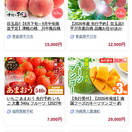
目玉品!!【8月下旬～9月中旬発
【2026年産 先行予約】目玉品!!
送予定】津軽の桃 川中島白桃
平川市産白桃 品種お任せ(あか
約3kg
つき/まどか/伊達白桃) 約2kg(6-
青森県平川市
青森県平川市
8玉)【今井農園】[hi-0064-003]
15,000円
12,500円
いちご あまおう 先行予約 いち
【先行受付】【2026年発送】南
ご 大量 540g フルーツ《2027年
国フーズのキーツマンゴー 約
3月上旬-3月末頃出荷》苺 旬 く
3kg - 先行予約 沖縄 産地直送
福岡県鞍手町
沖縄県八重瀬町
だもの 果物 福岡県 鞍手町【配
南国フルーツ 旬の味覚 沖縄県
送不可地域あり】
産 国産マンゴー 希少種 オスス
7,000円
29,000円
メ 沖縄県 八重瀬町