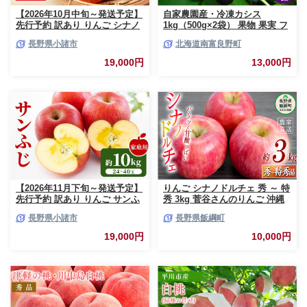
【2026年10月中旬～発送予定】
自家農園産・冷凍カシス
先行予約 訳あり りんご シナノ
1kg（500g×2袋） 果物 果実 フ
スイート 約10kg 24～40玉入 家
ルーツ セット 詰め合わせ
長野県小諸市
北海道南富良野町
庭用 フルーツ 果物 甘い 訳あり
おいしい 林檎
19,000円
13,000円
【2026年11月下旬～発送予定】
りんご シナノドルチェ 秀 ～ 特
先行予約 訳あり りんご サンふ
秀 3kg 菅谷さんのりんご 沖縄
じ 約10kg 24～40玉入 家庭用
県への配送不可 2026年9月下旬
長野県小諸市
長野県飯綱町
フルーツ 果物 甘い おいしい 林
頃から2026年10月上旬頃まで順
檎 リンゴ
次発送予定 令和8年度出荷分 長
19,000円
10,000円
野県 飯綱町 [0790]