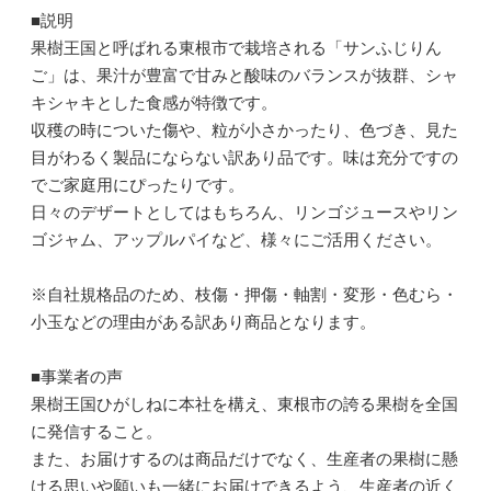
■説明
果樹王国と呼ばれる東根市で栽培される「サンふじりん
ご」は、果汁が豊富で甘みと酸味のバランスが抜群、シャ
キシャキとした食感が特徴です。
収穫の時についた傷や、粒が小さかったり、色づき、見た
目がわるく製品にならない訳あり品です。味は充分ですの
でご家庭用にぴったりです。
日々のデザートとしてはもちろん、リンゴジュースやリン
ゴジャム、アップルパイなど、様々にご活用ください。
※自社規格品のため、枝傷・押傷・軸割・変形・色むら・
小玉などの理由がある訳あり商品となります。
■事業者の声
果樹王国ひがしねに本社を構え、東根市の誇る果樹を全国
に発信すること。
また、お届けするのは商品だけでなく、生産者の果樹に懸
ける思いや願いも一緒にお届けできるよう、生産者の近く