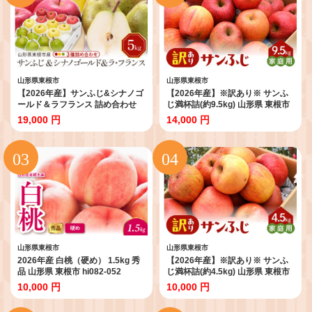
山形県東根市
山形県東根市
【2026年産】サンふじ&シナノゴ
【2026年産】※訳あり※ サンふ
ールド＆ラフランス 詰め合わせ
じ満杯詰(約9.5kg) 山形県 東根市
5kg 秀品 化粧箱入り 山形県 東根
東根農産センター提供 hi027-204-
19,000 円
14,000 円
市 東根農産センター提供 hi027-
r8
213-r8
山形県東根市
山形県東根市
2026年産 白桃（硬め） 1.5kg 秀
【2026年産】※訳あり※ サンふ
品 山形県 東根市 hi082-052
じ満杯詰(約4.5kg) 山形県 東根市
東根農産センター提供 hi027-203-
10,000 円
10,000 円
r8