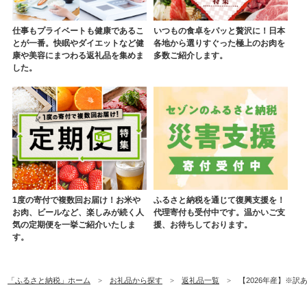
仕事もプライベートも健康であるこ
いつもの食卓をパッと贅沢に！日本
とが一番。快眠やダイエットなど健
各地から選りすぐった極上のお肉を
康や美容にまつわる返礼品を集めま
多数ご紹介します。
した。
1度の寄付で複数回お届け！お米や
ふるさと納税を通じて復興支援を！
お肉、ビールなど、楽しみが続く人
代理寄付も受付中です。温かいご支
気の定期便を一挙ご紹介いたしま
援、お待ちしております。
す。
「ふるさと納税」ホーム
お礼品から探す
返礼品一覧
【2026年産】※訳あり