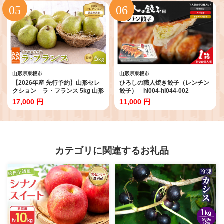
山形県東根市
山形県東根市
【2026年産 先行予約】山形セレ
ひろしの職人焼き餃子（レンチン
クション ラ・フランス 5kg 山形
餃子） hi004-hi044-002
県 東根市 鈴木農園提供 hi069-
17,000 円
11,000 円
018
カテゴリに関連するお礼品