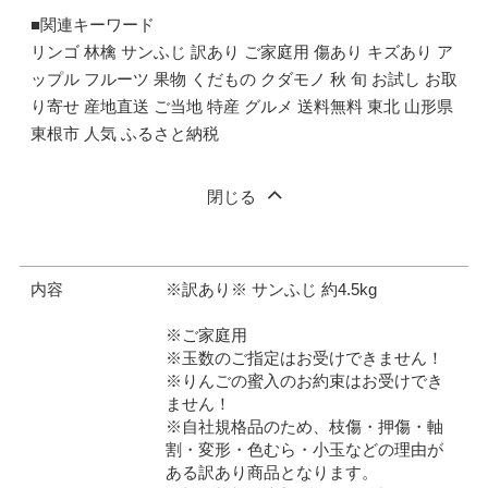
■関連キーワード
リンゴ 林檎 サンふじ 訳あり ご家庭用 傷あり キズあり ア
ップル フルーツ 果物 くだもの クダモノ 秋 旬 お試し お取
り寄せ 産地直送 ご当地 特産 グルメ 送料無料 東北 山形県
東根市 人気 ふるさと納税
閉じる
内容
※訳あり※ サンふじ 約4.5kg
※ご家庭用
※玉数のご指定はお受けできません！
※りんごの蜜入のお約束はお受けでき
ません！
※自社規格品のため、枝傷・押傷・軸
割・変形・色むら・小玉などの理由が
ある訳あり商品となります。