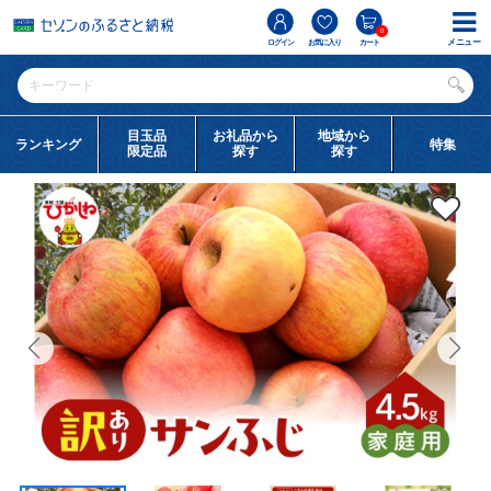
0
メニュー
ログイン
お気に入り
カート
目玉品
お礼品から
地域から
ランキング
特集
限定品
探す
探す