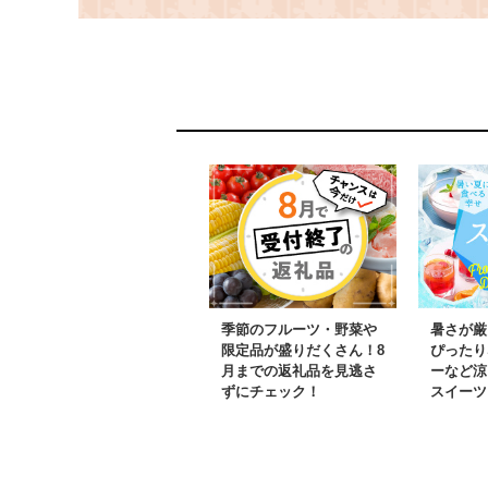
直販！厳格な鮮度管理
本海 かもめ
で甘くてジューシーな
殖 純国産 
本場の味をお届け む
ーモン『江さ
き身なのではずれな
虎』 衝撃
し！ 新鮮生冷 かに
とろける脂
しゃぶ しゃぶしゃ
冷凍 小分
ぶ かに鍋 国産 か
装 トラウ
に足 かに脚 北海道
ン 刺身 
産べにずわいがに ギ
テーキ カ
フト 贈答用
ョ 海鮮 
シャケ し
もん のし
季節のフルーツ・野菜や
暑さが厳
答用 ギフ
限定品が盛りだくさん！8
ぴったり
月までの返礼品を見逃さ
ーなど涼
元 お歳暮
ずにチェック！
スイーツ