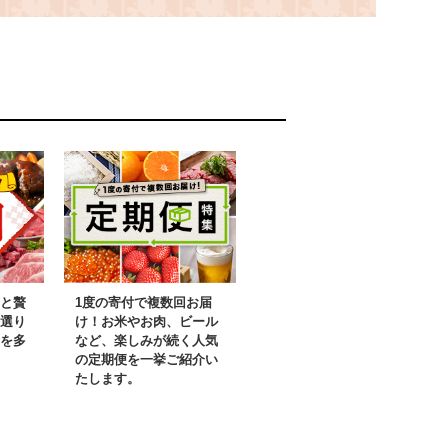
りんこ』
【5kg×3回】令和8年
回】令和8年
産 2026年産 北海道
6年産 北海道
江差町産 北海道米
 北海道米
白米 精米 お米 お
米 お米 お
こめ こめ ご飯 ご
め ご飯 ご
はん 農家直送 単一
家直送 単一
原料米 ブランド米
ブランド米
甘みと粘りの調和
食感、ここち
と贅
1度の寄付で複数回お届
選り
け！お米やお肉、ビール
を多
など、楽しみが続く人気
の定期便を一挙ご紹介い
たします。