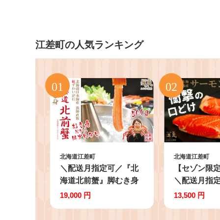
江差町の人気ランキング
北海道江差町
北海道江差町
＼配送月指定可／『北
【セゾン限
海道北前蟹』脚むき身
＼配送月指
（ポーション）500g
道産 サーモ
19,000 円
13,500 円
北海道日本海産紅ずわ
ブロック
いがに カニかご漁師
300g（100