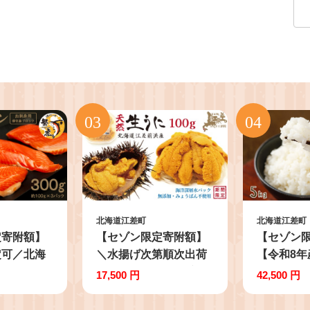
北海道江差町
北海道江差町
定寄附額】
【セゾン限定寄附額】
【セゾン
定可／北海
＼水揚げ次第順次出荷
【令和8年
ン お刺身用
／北海道 江差前浜産 生
約：10月
17,500 円
42,500 円
うに 100g【天然・無添
送】《定期
g×3P） 日
加・みょうばん不使
約農家栽培