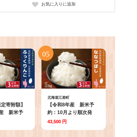
お気に入りに追加
北海道江差町
限定寄附額】
【令和8年産 新米予
産 新米予
約：10月より順次発
より順次発
送】《定期便3か月》契
43,500 円
便3か月》契
約農家栽培 江差追分米
 江差追分米
『ななつぼし』