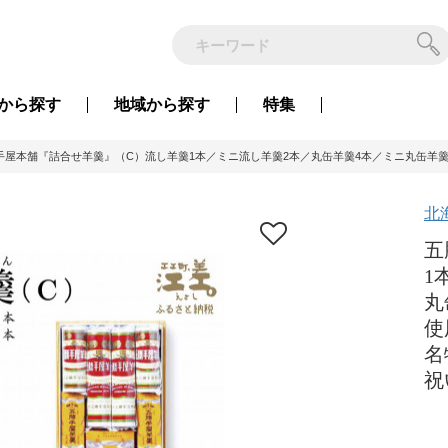
から
探す
地域から
探す
特集
手屋本舗『詰合せ羊羹』（C）流し羊羹1本／ミニ流し羊羹2本／丸缶羊羹4本／ミニ丸缶羊
北
五
1
丸
使
名
祝