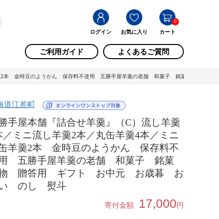
0
ログイン
お気に入り
カート
ご利用ガイド
よくあるご質問
羹2本 金時豆のようかん 保存料不使用 五勝手屋羊羹の老舗 和菓子 銘菓 名物 贈答用
海道江差町
勝手屋本舗『詰合せ羊羹』（C）流し羊羹
本／ミニ流し羊羹2本／丸缶羊羹4本／ミニ
缶羊羹2本 金時豆のようかん 保存料不
用 五勝手屋羊羹の老舗 和菓子 銘菓
物 贈答用 ギフト お中元 お歳暮 お
い のし 熨斗
17,000
寄付金額
円