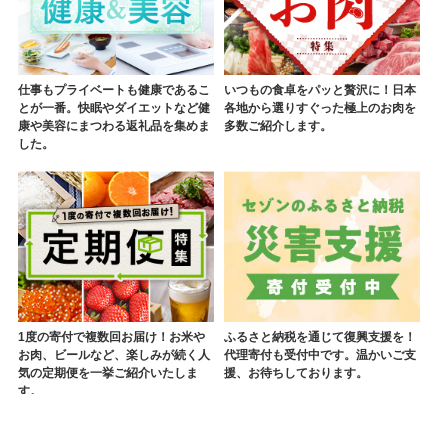
仕事もプライベートも健康であるこ
いつもの食卓をパッと贅沢に！日本
とが一番。快眠やダイエットなど健
各地から選りすぐった極上のお肉を
康や美容にまつわる返礼品を集めま
多数ご紹介します。
した。
1度の寄付で複数回お届け！お米や
ふるさと納税を通じて復興支援を！
お肉、ビールなど、楽しみが続く人
代理寄付も受付中です。温かいご支
気の定期便を一挙ご紹介いたしま
援、お待ちしております。
す。