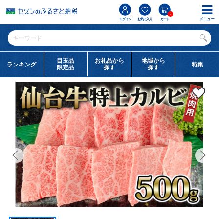
0
メニュー
ログイン
お気に入り
カート
目玉品
お礼品から
地域から
ランキング
特集
限定品
探す
探す