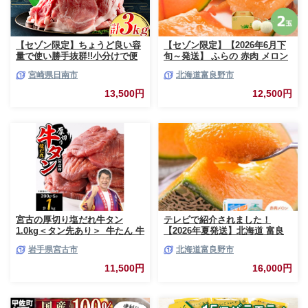
【セゾン限定】ちょうど良い容
【セゾン限定】【2026年6月下
量で使い勝手抜群!!小分けで便
旬～発送】 ふらの 赤肉 メロン
利 数量限定 豚 切り落とし 計
2玉入 計4kg前後 北海道 富良野
宮崎県日南市
北海道富良野市
3kg お肉 豚肉 ポーク 国産 小分
市 (相馬農園) メロン フルーツ
け 真空パック 個包装 万能食材
果物 新鮮 甘い 贈り物 ギフト
13,500円
12,500円
おすすめ おかず 食品 炒め物 お
道産 ジューシー おやつ ふらの
弁当 豚丼 豚しゃぶ しゃぶしゃ
ブランド 夏
ぶ 焼肉 お祝い 記念日 ギフト
贈り物 贈答 プレゼント おすそ
分け 宮崎県 日南市 送料無料
_BCV1-24
宮古の厚切り塩だれ牛タン
テレビで紹介されました！
1.0kg＜タン先あり＞_牛たん 牛
【2026年夏発送】北海道 富良
タン塩 牛たん塩 塩だれ牛タン
野産 赤肉メロン 2玉 計3.2kg以
岩手県宮古市
北海道富良野市
厚切り牛タン【1181948】
上 大玉サイズ メロン
11,500円
16,000円