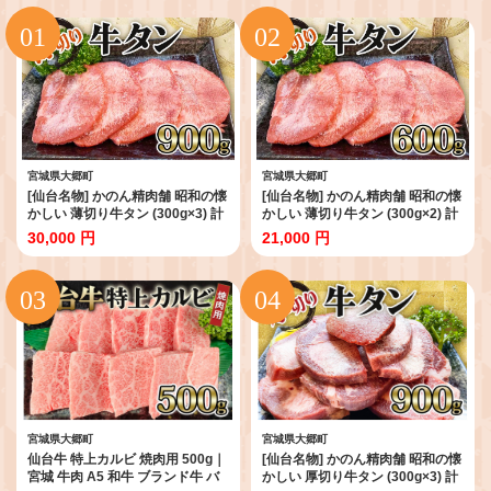
宮城県大郷町
宮城県大郷町
[仙台名物] かのん精肉舗 昭和の懐
[仙台名物] かのん精肉舗 昭和の懐
かしい 薄切り牛タン (300g×3) 計
かしい 薄切り牛タン (300g×2) 計
900g｜宮城 牛たん 牛肉 焼肉 うす
600g｜宮城 牛たん 牛肉 焼肉 うす
30,000 円
21,000 円
ぎり タン たん やわらかい 食べや
ぎり タン たん やわらかい 食べや
すい [0241]
すい [0240]
宮城県大郷町
宮城県大郷町
仙台牛 特上カルビ 焼肉用 500g｜
[仙台名物] かのん精肉舗 昭和の懐
宮城 牛肉 A5 和牛 ブランド牛 バ
かしい 厚切り牛タン (300g×3) 計