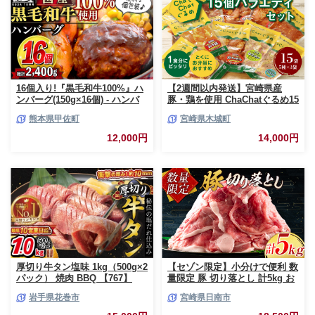
16個入り!『黒毛和牛100%』ハ
【2週間以内発送】宮崎県産
ンバーグ(150g×16個) - ハンバ
豚・鶏を使用 ChaChatぐるめ15
ーグ おべんとう お弁当 おかず
個バラエティセット
熊本県甲佐町
宮崎県木城町
個包装 小分け 人気 牛肉100%
_K16_0040_4
黒毛和牛 冷凍 国産 おすすめ ラ
12,000円
14,000円
ンキング 和牛 お取り寄せ 焼く
だけ 熊本県産 熊本産 国内産 国
産牛 総菜 甲佐町【価格改定】X
厚切り牛タン塩味 1kg（500g×2
【セゾン限定】小分けで便利 数
パック） 焼肉 BBQ 【767】
量限定 豚 切り落とし 計5kg お
肉 豚肉 ポーク 国産 小分け 真
岩手県花巻市
宮崎県日南市
空パック 個包装 万能食材 おす
すめ おかず 食品 炒め物 お弁当