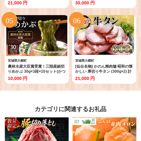
ーベキュー 極上 お肉 肉 焼き肉 焼
900g｜宮城 牛たん 牛肉 焼肉 タン
21,000 円
30,000 円
肉 カルビ A5ランク [0238]
たん やわらかい 食べやすい
[0237]
宮城県大郷町
宮城県大郷町
農林水産大臣賞受賞！三陸産細切
[仙台名物] かのん精肉舗 昭和の懐
りめかぶ 30g×3段×10セット(かつ
かしい 厚切り牛タン (300g×2) 計
おたれ付き) 計30パック入り｜宮
600g｜宮城 牛たん 牛肉 焼肉 タン
10,000 円
21,000 円
城産 三陸 国産 めかぶ メカブ 冷凍
たん やわらかい 食べやすい
ネバネバ パック入り お取り寄せ
[0236]
タレ付 おかず 栄養 [0249]
カテゴリに関連するお礼品