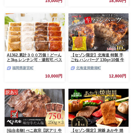
15,000円
18,500円
豚丼 豚しゃぶ しゃぶしゃぶ 焼
肉 お祝い 記念日 ギフト 贈り物
贈答 プレゼント おすそ分け 宮
崎県 日南市 送料無料_CCV2-26
A1362.累計３００万個！どーん
【セゾン限定】北海道 特製 手
と3kg.レンチン可・湯煎可.ベス
ごね ハンバーグ 130g×10個 牛
トな４種ハンバーグセット
肉 豚肉 合挽 挽肉 ミンチ 国産
福岡県新宮町
北海道洞爺湖町
【150g×20個】【訳あり】【北
肉屋 手作り 小分け ジューシー
海道・沖縄・離島へ配送不可】
おかず 本格的 簡単 調理 グルメ
10,000円
12,800円
お取り寄せ お肉屋 たどころ 送
料無料
[仙台名物] べこ政宗【訳アリ 牛
【セゾン限定】洞爺 あか牛 焼