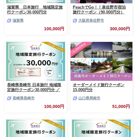
滋賀県 日本旅行 地域限定旅
PeachでGo！！泉佐野市宿泊
行クーポン30,000円分
旅行クーポン（90,000円分）
【宿泊 旅行 ホテル トラベル】
滋賀県
大阪府泉佐野市
099H387
100,000円
300,000円
長崎県長崎市 日本旅行 地域限
オーダーメイド旅行クーポン
定旅行クーポン30,000円分 ／
15,000円分
チケット 旅行 宿泊券 ホテル 観
長崎県長崎市
山口県周南市
光 旅行 旅行券 長崎県 長崎市
長崎市旅行
100,000円
51,000円