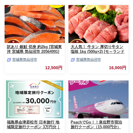
訳あり 銀鮭 切身 約2kg [宮城東
大人気！ 牛タン 厚切り牛タン
洋 宮城県 気仙沼市 20564991]
塩味 1kg (500g×2) [モ～ランド
鮭 魚介類 海鮮 訳アリ 規格外
宮城県 気仙沼市 20564660] 肉
宮城県気仙沼市
宮城県気仙沼市
不揃い さけ サケ 鮭切身 シャケ
牛肉 精肉 牛たん 牛タン塩 牛た
切り身 冷凍 家庭用 おかず 弁当
ん塩 冷凍 焼肉 BBQ アウトドア
12,500円
16,000円
支援 サーモン 銀鮭切り身 魚 わ
バーベキュー 厚切り タン
けあり
福島県会津若松市 日本旅行 地
PeachでGo！！泉佐野市宿泊
域限定旅行クーポン 3万円分｜
旅行クーポン（15,000円分）
トラベルクーポン 納税チケット
【宿泊 旅行 ホテル トラベル】