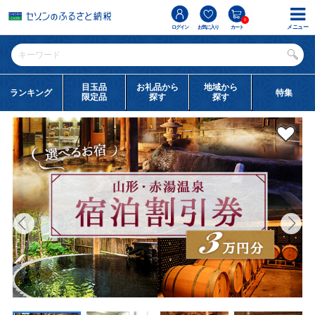
0
メニュー
ログイン
お気に入り
カート
目玉品
お礼品から
地域から
ランキング
特集
限定品
探す
探す