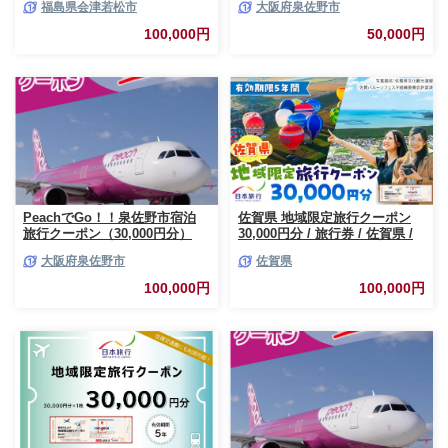
福島県会津若松市
大阪府泉佐野市
旅行 宿泊券 ホテル 観光 旅行
050F082
旅行券 交通費 体験 宿泊 夏休み
100,000円
50,000円
冬休み 家族旅行 ひとり旅 カッ
プル 夫婦 親子 会津若松旅行
[0819]
PeachでGo！！泉佐野市宿泊
佐賀県 地域限定旅行クーポン
旅行クーポン（30,000円分）
30,000円分 / 旅行券 / 佐賀県 /
【宿泊 旅行 ホテル トラベル】
日本旅行 [41AAAB002]
大阪府泉佐野市
佐賀県
100F019
100,000円
100,000円