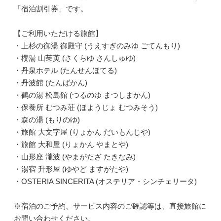
「宿泊割引券」です。
【ご利用いただける旅館】
・上杉の御湯 御殿守 (うえすぎのみゆ ごてんもり)
・櫻湯 山茱萸 (さくらゆ さんしゅゆ)
・丹泉ホテル (たんせんほてる)
・丹波館 (たんばかん)
・鶴の湯 松島館 (つるのゆ まつしまかん)
・保養所 むつみ荘 (ほようじょ むつみそう)
・森の湯 (もりのゆ)
・旅館 大文字屋 (りょかん だいもんじや)
・旅館 大和屋 (りょかん やまとや)
・山形座 瀧波 (やまがたざ たきなみ)
・湯宿 升形屋 (ゆやど ますがたや)
・OSTERIA SINCERITA (オステリア・シンチェリータ)
※宿泊のご予約、サービス内容のご確認等は、直接旅館に
お問い合わせください。