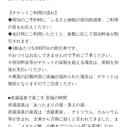
【チケットご利用の流れ】
◆宿泊のご予約時に「ふるさと納税の宿泊助成券」ご利用
の旨をお伝えください。
◆会計時にご利用いただくと、枚数に応じて宿泊料金が割
引されます。
◆1枚あたり5,000円分の割引券です。
※おつりはお出しできませんので予めご了承ください。
※宿泊料金等がチケットの金額を超える場合は、差額を別
途お支払いください。
※裏面の記載内容に改編が認められた場合は、チケットは
無効となりますのでご注意ください。
■赤湯温泉で過ごす 至福の時間
赤湯温泉は「あったまりの湯・美人の湯」
赤湯温泉の泉質は「含硫黄泉」。ナトリウム、カルシウム
等が含まれ、古来から万病に効くと言われてきました。ま
た、「メタケイ酸」の働きで“ツルツル肌”を実感しなが