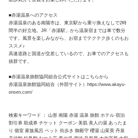
■赤湯温泉へのアクセス
赤湯温泉のある南陽市は、東京駅から乗り換えなしで2時
間半の好立地。JR「赤湯駅」から温泉宿までは車で数分
です。風景を楽しみながら、お宿までテクテク歩くのもお
ススメ♪
高速道路と国道が交差しているので、お車でのアクセスも
抜群です。
■赤湯温泉旅館協同組合公式サイトはこちらから
赤湯温泉旅館協同組合（外部サイト）https://www.akayu-
onsen.com/
検索キーワード ： 山形 南陽 赤湯 温泉 旅館 ホテル 宿泊
割引券 助成券 チケット クーポン 美肌 美人の湯 あったま
り 個室 家族風呂 ペット 街歩き 御殿守 櫻湯 山茱萸 丹泉