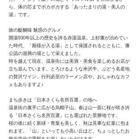
ら、体の芯までポカポカする「あったまりの湯・美人の
湯」です。
旅の醍醐味 魅惑のグルメ
開湯930年以上の歴史を誇る赤湯温泉。上杉藩が治めてい
た時代、「殿様が入る湯」として保護されるとともに、藩
公認の遊興の場として栄えました。
時を越えて現在、温泉街には美酒・美食を楽しめるお店が
立ち並んでいます。とろけるような米沢牛、ぶどう名産地
の贅沢ワイン。行列必至のラーメン店や、おしゃれなカフ
ェもありますよ♪
まち歩きは「日本さくら名所百選」の地へ
温泉街の裏手に広がる烏帽子山。春は山一面に桜が咲き誇
る「日本さくら名所百選」にも選ばれた景勝地です。
桜の後に続く新緑・青葉も美しく、秋は見事な紅葉に包ま
れます。「山」といっても小高い丘ほど。ちょっとしたお
散歩気分で景観をお楽しみいただけます。