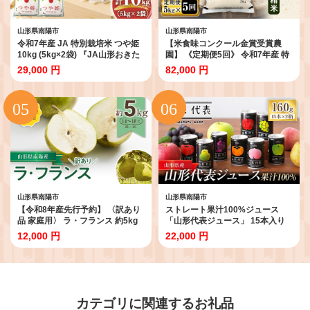
山形県南陽市
山形県南陽市
令和7年産 JA 特別栽培米 つや姫
【米食味コンクール金賞受賞農
10kg (5kg×2袋) 『JA山形おきた
園】 《定期便5回》 令和7年産 特
ま』 山形置賜産 米 精米 山形県 南
別栽培米 つや姫 5kg×5か月 『し
29,000 円
82,000 円
陽市 [639]
まさき農園』 山形南陽産 米 白米
精米 ご飯 農家直送 山形県 南陽市
[1788]
山形県南陽市
山形県南陽市
【令和8年産先行予約】 〈訳あり
ストレート果汁100%ジュース
品 家庭用〉 ラ・フランス 約5kg
「山形代表ジュース」 15本入り
(14～18玉 2～4L) 《令和8年11月
×2箱 『山形食品(株)』 JA山形お
12,000 円
22,000 円
中旬～発送》 『寿農園 （近野寿
きたま ジュース ストレート 山形
安）』山形県 南陽市 [1056]
代表 旬 果物 果汁100％ 無添加 セ
ット 詰合せ りんご 青りんご もも
ラ・フランス 柿 ぶどう トマト 山
形県 南陽市 [36]
カテゴリに関連するお礼品