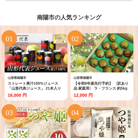
南陽市の人気ランキング
山形県南陽市
山形県南陽市
ストレート果汁100%ジュース
【令和8年産先行予約】 〈訳あり
「山形代表ジュース」 21本入り
品 家庭用〉 ラ・フランス 約5kg
×1箱 『山形食品(株)』 JA山形お
(10～18玉 中～大玉) 《令和8年11
16,000 円
12,000 円
きたま ジュース ストレート 山形
月上旬～発送》 『旬の果実 佐藤
代表 旬 果物 果汁100％ 無添加 セ
市右衛門農園』 ラフランス 西洋
ット 詰合せ りんご 青りんご もも
梨 洋なし 訳あり 果物 フルーツ デ
ラ・フランス 柿 ぶどう トマト 山
ザート 山形県 南陽市 [1047]
形県 南陽市 [1887]