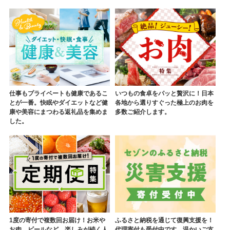
仕事もプライベートも健康であるこ
いつもの食卓をパッと贅沢に！日本
とが一番。快眠やダイエットなど健
各地から選りすぐった極上のお肉を
康や美容にまつわる返礼品を集めま
多数ご紹介します。
した。
1度の寄付で複数回お届け！お米や
ふるさと納税を通じて復興支援を！
お肉、ビールなど、楽しみが続く人
代理寄付も受付中です。温かいご支