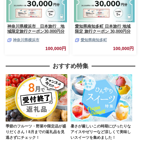
神奈川県横浜市 日本旅行 地
愛知県南知多町 日本旅行 地域
域限定旅行クーポン30,000円分
限定 旅行クーポン 30,000円分
旅行 旅行券 観光 レジャー 宿泊
神奈川県横浜市
愛知県南知多町
アウトドア 温泉 リフレッシュ
家族 友人 カップル 愛知 南知多
100,000円
100,000円
おすすめ特集
季節のフルーツ・野菜や限定品が盛
暑さが厳しいこの時期にぴったりな
りだくさん！8月までの返礼品を見
アイスやゼリーなど涼しくて美味し
逃さずにチェック！
いスイーツを集めました！