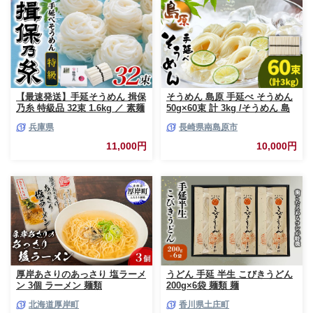
【最速発送】手延そうめん 揖保
そうめん 島原 手延べ そうめん
乃糸 特級品 32束 1.6kg ／ 素麺
50g×60束 計 3kg /そうめん 島
そうめん 揖保乃糸 手延べそう
原 手延べ 素麺 麺 乾麺 上級品
兵庫県
長崎県南島原市
めん にゅうめん にゅう麺 麺 の
そうめん 素麺 麺 乾麺 島原そう
し ギフト お歳暮
めん ソーメン 手延べ 乾麺 手延
11,000円
10,000円
べそうめん 島原そうめん めん
麺 長期保存 災害対策 物価高応
援 / 南島原市 / こじま製麺
[SAZ023]
厚岸あさりのあっさり 塩ラーメ
うどん 手延 半生 こびきうどん
ン 3個 ラーメン 麺類
200g×6袋 麺類 麺
北海道厚岸町
香川県土庄町