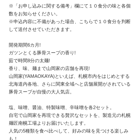
※「お申し込みに関する備考」欄にて１０食分の味と各個
数をお知らせください。
※申込内容に不備があった場合、こちらで１０食分を判断
して送付させていただきます。
開発期間6カ月!
ガツンとくる豚骨スープの香り!
茹で時間8分の太麺!
香り、味、麺まで山岡家の店舗を再現!
山岡家(YAMAOKAYA)といえば、札幌市内をはじめとする
北海道内各地、さらに関東全域へと店舗展開がされている
豚骨スープが自慢の大人気店。
塩、味噌、醤油、特製味噌、辛味噌を各2セット。
自宅で山岡家を再現できる贅沢なセットを、製造元の札幌
麺匠南幌工場よりお届けいたします。
人気の5種類を食べ比べして、好みの味を見つける楽しみ
も！