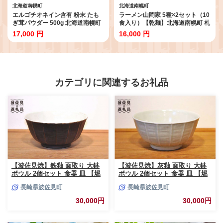
北海道南幌町
北海道南幌町
エルゴチオネイン含有 粉末 たも
ラーメン山岡家 5種×2セット（10
ぎ茸パウダー 500g 北海道南幌町
食入り）【乾麺】北海道南幌町 札
エルゴチオネイン タモギタケ タ
幌麺匠 NP1-285
17,000 円
16,000 円
モギダケ NP1-354
カテゴリに関連するお礼品
【波佐見焼】鉄釉 面取り 大鉢
【波佐見焼】灰釉 面取り 大鉢
ボウル 2個セット 食器 皿 【堀
ボウル 2個セット 食器 皿 【堀
江陶器】 [JD164]
江陶器】 [JD163]
長崎県波佐見町
長崎県波佐見町
30,000円
30,000円