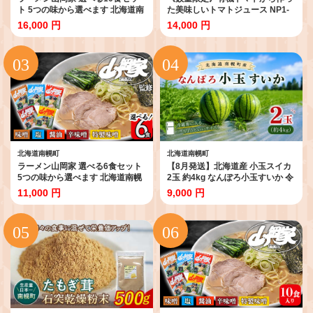
ト 5つの味から選べます 北海道南
た美味しいトマトジュース NP1-
幌町 札幌麺匠 【乾麺】NP1-346
217
16,000 円
14,000 円
北海道南幌町
北海道南幌町
ラーメン山岡家 選べる6食セット
【8月発送】北海道産 小玉スイカ
5つの味から選べます 北海道南幌
2玉 約4kg なんぽろ小玉すいか 令
町 札幌麺匠 【乾麺】NP1-347
和8年度産 8月発送開始 南幌町
11,000 円
9,000 円
NP1-348