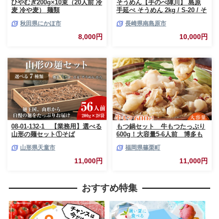
ひやむぎ200g×10束（20人前 冷
そうめん【手のべ陣川】 島原
麦 冷や麦） 麺類
手延べ そうめん 2kg / S-20 / そ
うめん 島原そうめん 手延べ 麺
秋田県にかほ市
長崎県南島原市
素麺 そうめん 手延べそうめん
素麺 乾麺 麺 そうめん 島原そう
8,000円
10,000円
めん そうめん ソーメン ソーメ
ン 手延べ 麺 素麺 ソーメン / 南
島原市 / ながいけ[SCH020]
08-01-132-1 【業務用】選べる
もつ鍋セット 牛もつたっぷり
山形の麺セット①そば
600g！大容量5-6人前 博多も
（200g×28袋）
つ鍋やまや 国産牛もつ 篠栗
山形県天童市
福岡県篠栗町
町本社 AZ039
11,000円
11,000円
おすすめ特集