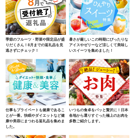
季節のフルーツ・野菜や限定品が盛
暑さが厳しいこの時期にぴったりな
りだくさん！8月までの返礼品を見
アイスやゼリーなど涼しくて美味し
逃さずにチェック！
いスイーツを集めました！
仕事もプライベートも健康であるこ
いつもの食卓をパッと贅沢に！日本
とが一番。快眠やダイエットなど健
各地から選りすぐった極上のお肉を
康や美容にまつわる返礼品を集めま
多数ご紹介します。
した。