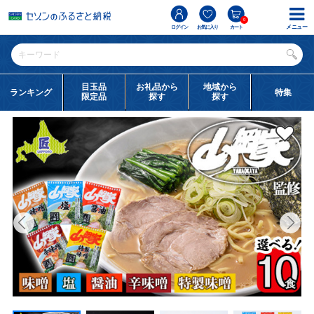
0
メニュー
ログイン
お気に入り
カート
目玉品
お礼品から
地域から
ランキング
特集
限定品
探す
探す