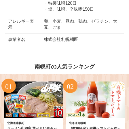
・特製味噌120日
・塩、味噌、辛味噌150日
アレルギー表
卵、小麦、豚肉、鶏肉、ゼラチン、大
示
豆、ごま
事業者名
株式会社札幌麺匠
南幌町の人気ランキング
北海道南幌町
北海道南幌町
ラーメン山岡家 選べる10食セッ
《数量限定》有機トマトから作っ