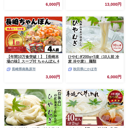
6,000円
13,000円
【年間10万食突破！】【長崎本
ひやむぎ200g×5束（10人前 冷
場の味】スープ付 ちゃんぽん 4
麦 冷や麦） 麺類
食 / ちゃんぽん チャンポン 長
長崎県南島原市
秋田県にかほ市
崎 スープ 乾麺 麺 とんこつ / 南
島原市 / こじま製麺 [SAZ005]
3,000円
6,000円