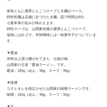
各味ともに濃厚とんこつスープと太麺がベース。
特性乾麺は店舗に近づけた太麺。茹で時間は8分。
小麦本来の旨みが味わえます。
特性スープは、山岡家自慢の濃厚とんこつスープ。
塩味には白ゴマ、辛味噌味には一味唐辛子がついていま
す。
▼醤油
30年以上受け継がれてきた、伝統の味。
山岡家の王道「醤油ラーメン」です。
醤油：185g（めん：90g、スープ：95g）
▼味噌
コクとキレを両立させた山岡家の味噌ラーメンです。
味噌：182g（めん：90g、スープ：92g）
▼塩