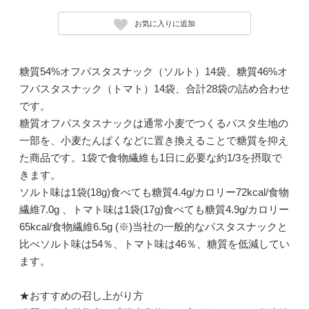
お気に入りに追加
糖質54%オフパスタスナック（ソルト）14袋、糖質46%オ
フパスタスナック（トマト）14袋、合計28袋の詰め合わせ
です。
糖質オフパスタスナックは通常小麦でつくるパスタ生地の
一部を、小麦たんぱくなどに置き換えることで糖質を抑え
た商品です。1袋で食物繊維も1日に必要な約1/3を摂取で
きます。
ソルト味は1袋(18g)食べても糖質4.4g/カロリー72kcal/食物
繊維7.0g 、トマト味は1袋(17g)食べても糖質4.9g/カロリー
65kcal/食物繊維6.5g (※)当社の一般的なパスタスナックと
比べソルト味は54％、トマト味は46％、糖質を低減してい
ます。
★おすすめの召し上がり方