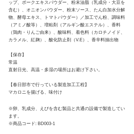
ップ、ポークエキスパウダー、粉末油脂（乳成分・大豆を
含む）、オニオンパウダー、粉末ソース、たん白加水分解
物、酵母エキス、トマトパウダー）／加工でん粉、調味料
（アミノ酸等）、増粘剤（アルギン酸エステル）、香料
（鶏肉・りんご由来）、酸味料、着色料（カロチノイド、
カラメル、紅麹）、酸化防止剤（V.E）、香辛料抽出物
【保存】
常温
直射日光、高温・多湿の場所はお避け下さい。
【春日部市で行っている製造加工工程】
マカロニを揚げる、味付け
※卵、乳成分、えびを含む製品と共通の設備で製造してい
ます。
※商品コード: BD003-1