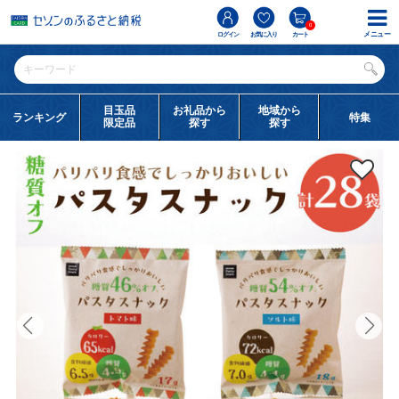
0
メニュー
ログイン
お気に入り
カート
目玉品
お礼品から
地域から
ランキング
特集
限定品
探す
探す