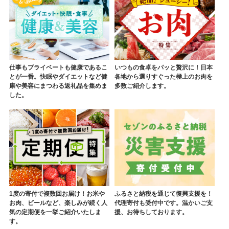
仕事もプライベートも健康であるこ
いつもの食卓をパッと贅沢に！日本
とが一番。快眠やダイエットなど健
各地から選りすぐった極上のお肉を
康や美容にまつわる返礼品を集めま
多数ご紹介します。
した。
1度の寄付で複数回お届け！お米や
ふるさと納税を通じて復興支援を！
お肉、ビールなど、楽しみが続く人
代理寄付も受付中です。温かいご支
気の定期便を一挙ご紹介いたしま
援、お待ちしております。
す。