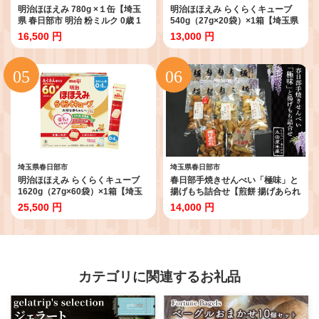
明治ほほえみ 780g ×１缶【埼玉
明治ほほえみ らくらくキューブ
県 春日部市 明治 粉ミルク 0歳 1
540g（27g×20袋）×1箱【埼玉県
歳 ベビー用品 出産祝い 赤ちゃん
春日部市 明治 粉ミルク フォロー
16,500 円
13,000 円
子育て】(CZ011)
アップミルク ベビー用品 赤ちゃ
ん 子育て】(CZ002-1)
埼玉県春日部市
埼玉県春日部市
明治ほほえみ らくらくキューブ
春日部手焼きせんべい「極味」と
1620g（27g×60袋）×1箱【埼玉
揚げもち詰合せ【煎餅 揚げあられ
県 春日部市 明治 粉ミルク フォロ
かき餅揚 羽子板揚げ お菓子 和菓
25,500 円
14,000 円
ーアップミルク ベビー用品 出産
子 詰め合わせ セット 食べ比べ 埼
祝い 赤ちゃん 子育て】 (CZ004-
玉県 春日部】（BU002-1）
1)
カテゴリに関連するお礼品