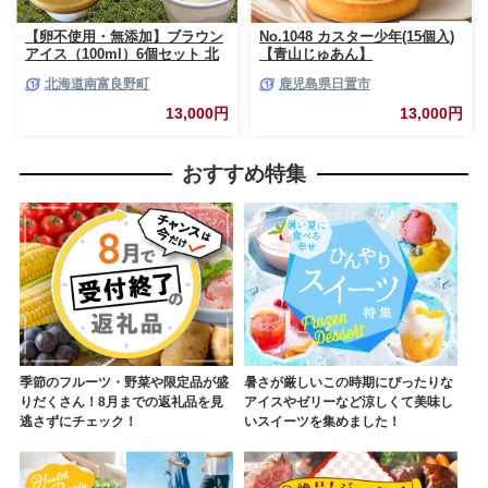
【卵不使用・無添加】ブラウン
No.1048 カスター少年(15個入)
アイス（100ml）6個セット 北
【青山じゅあん】
海道 南富良野町 アイス アイス
北海道南富良野町
鹿児島県日置市
クリーム デザート 無添加 バニ
ラアイス バニラ お菓子 スイー
13,000円
13,000円
ツ ひんやり おやつ 夏 なめらか
濃厚 コク クリーミー しっかり
した甘さ
おすすめ特集
季節のフルーツ・野菜や限定品が盛
暑さが厳しいこの時期にぴったりな
りだくさん！8月までの返礼品を見
アイスやゼリーなど涼しくて美味し
逃さずにチェック！
いスイーツを集めました！