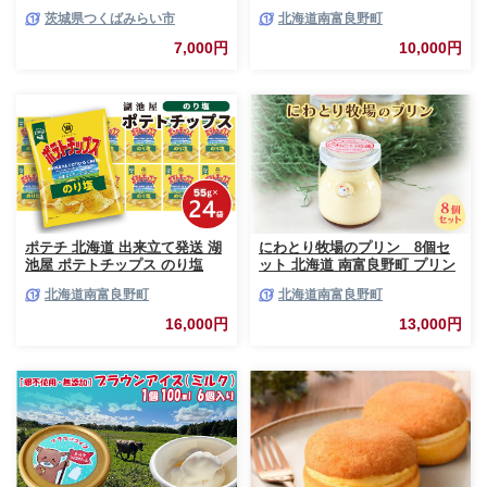
スイーツ 洋菓子 [BZ03-NT]
55g×12袋 南富良野町振興公社
茨城県つくばみらい市
北海道南富良野町
じゃがいも スナック スナック
菓子 ポテトチップ チップス ポ
7,000円
10,000円
テト 芋 菓子 お菓子 おやつ 大
容量 箱 元祖 ジャガイモ コイケ
ヤ 富良野
ポテチ 北海道 出来立て発送 湖
にわとり牧場のプリン 8個セ
池屋 ポテトチップス のり塩
ット 北海道 南富良野町 プリン
55g×24袋 南富良野町振興公社
デザート ぷりん おやつ スイー
北海道南富良野町
北海道南富良野町
じゃがいも スナック スナック
ツ お菓子
菓子 ポテトチップ チップス ポ
16,000円
13,000円
テト 芋 菓子 お菓子 おやつ 大
容量 箱 元祖 ジャガイモ コイケ
ヤ 富良野