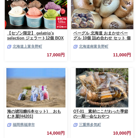
【セゾン限定】 gelatrip's
ベーグル 北海道 おまかせベー
selection ジェラート12個 BOX
グル 10個 詰め合わせ セット 個
北海道 上富良野町 アイス アイ
包装 小分け 食べ比べ パン 天然
北海道上富良野町
北海道南富良野町
スクリーム ジェラート デザー
酵母 天然酵母パン ナッツ チョ
ト ギフト 贈呈 贈り物 ミルク
コ チーズ レーズン いちじく ベ
17,000円
11,000円
生乳 牛乳 お菓子 スイーツ 冷凍
ーコン ソーセージ キャラメル
ゴマ 甘納豆 全粒粉 くるみ
海の琥珀糖(6本セット) おも
OT-01 素材にこだわった季節
むき屋[H4201]
の一期一会なおやつ
福岡県福津市
三重県多気町
14,000円
10,000円