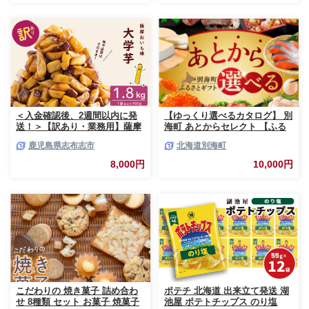
＜入金確認後、2週間以内に発
【ゆっくり選べるカタログ】 別
送！＞【訳あり・業務用】薩摩
海町 あとからセレクト 【ふる
おいも棒セット 計
さとギフト】 寄附1万円相当 あ
鹿児島県志布志市
北海道別海町
1.8kg(900g×2袋) p8-142-2w
とから選べる！ ギフト いくら
ほたて 海鮮 牛肉 ケーキ アイス
8,000円
10,000円
【BY0000010】（ 後から選べ
る カタログ カタログポイント
カタログギフト あとからカタロ
グ あとからカタログポイント
あとからカタログギフト ふるさ
と納税 ）
こだわりの 焼き菓子 詰め合わ
ポテチ 北海道 出来立て発送 湖
せ 8種類 セット お菓子 焼菓子
池屋 ポテトチップス のり塩