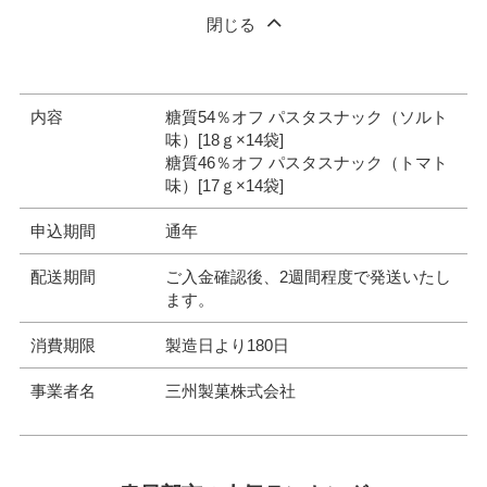
閉じる
内容
糖質54％オフ パスタスナック（ソルト
味）[18ｇ×14袋]
糖質46％オフ パスタスナック（トマト
味）[17ｇ×14袋]
申込期間
通年
配送期間
ご入金確認後、2週間程度で発送いたし
ます。
消費期限
製造日より180日
事業者名
三州製菓株式会社