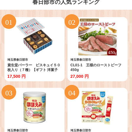
春日部市の人気ランキング
埼玉県春日部市
埼玉県春日部市
資生堂パーラー ビスキュイ５０
CL01-1 王様のローストビーフ
枚入り（７種）【ギフト 洋菓子
450g
スイーツセット 贈答用 おやつ プ
17,500 円
27,000 円
レゼント 人気 菓子折り】
(CM001)
埼玉県春日部市
埼玉県春日部市