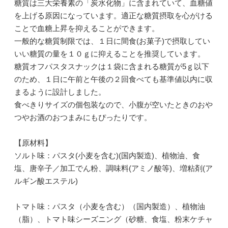
糖質は三大栄養素の「炭水化物」に含まれていて、血糖値
を上げる原因になっています。適正な糖質摂取を心がける
ことで血糖上昇を抑えることができます。
一般的な糖質制限では、１日に間食(お菓子)で摂取してい
いい糖質の量を１０ｇに抑えることを推奨しています。
糖質オフパスタスナックは１袋に含まれる糖質が5ｇ以下
のため、１日に午前と午後の２回食べても基準値以内に収
まるように設計しました。
食べきりサイズの個包装なので、小腹が空いたときのおや
つやお酒のおつまみにもぴったりです。
【原材料】
ソルト味：パスタ(小麦を含む)(国内製造)、植物油、食
塩、唐辛子／加工でん粉、調味料(アミノ酸等)、増粘剤(ア
ルギン酸エステル)
トマト味：パスタ（小麦を含む）（国内製造）、植物油
（脂）、トマト味シーズニング（砂糖、食塩、粉末ケチャ