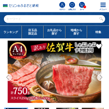
0
メニュー
ログイン
お気に入り
カート
目玉品
お礼品から
地域から
ランキング
特集
限定品
探す
探す