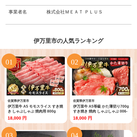
事業者名
株式会社ＭＥＡＴ ＰＬＵＳ
伊万里市の人気ランキング
佐賀県伊万里市
佐賀県伊万里市
伊万里牛 A5 モモスライス すき焼
伊万里牛 A5等級 かた薄切り700g
き しゃぶしゃぶ 焼肉用 800g
すき焼き 焼肉 しゃぶしゃぶ 006-
001-J1848【黒毛和牛 国産 牛肉
J1851【黒毛和牛 国産 佐賀牛 ブ
18,000 円
18,000 円
赤身 薄切り 小分け A5ランク すき
ランド牛 赤身 スライス】
やき 焼肉 BBQ ギフト 贈答】