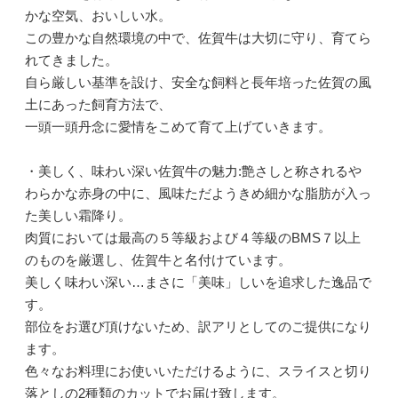
かな空気、おいしい水。
この豊かな自然環境の中で、佐賀牛は大切に守り、育てら
れてきました。
自ら厳しい基準を設け、安全な飼料と長年培った佐賀の風
土にあった飼育方法で、
一頭一頭丹念に愛情をこめて育て上げていきます。
・美しく、味わい深い佐賀牛の魅力:艶さしと称されるや
わらかな赤身の中に、風味ただようきめ細かな脂肪が入っ
た美しい霜降り。
肉質においては最高の５等級および４等級のBMS７以上
のものを厳選し、佐賀牛と名付けています。
美しく味わい深い…まさに「美味」しいを追求した逸品で
す。
部位をお選び頂けないため、訳アリとしてのご提供になり
ます。
色々なお料理にお使いいただけるように、スライスと切り
落としの2種類のカットでお届け致します。