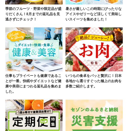
季節のフルーツ・野菜や限定品が盛
暑さが厳しいこの時期にぴったりな
りだくさん！8月までの返礼品を見
アイスやゼリーなど涼しくて美味し
逃さずにチェック！
いスイーツを集めました！
仕事もプライベートも健康であるこ
いつもの食卓をパッと贅沢に！日本
とが一番。快眠やダイエットなど健
各地から選りすぐった極上のお肉を
康や美容にまつわる返礼品を集めま
多数ご紹介します。
した。