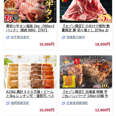
厚切り牛タン塩味 1kg（500g×2
【セゾン限定】小分けで便利 数
パック） 焼肉 BBQ 【767】
量限定 豚 切り落とし 計5kg お
肉 豚肉 ポーク 国産 小分け 真
岩手県花巻市
宮崎県日南市
空パック 個包装 万能食材 おす
すめ おかず 食品 炒め物 お弁当
15,000円
18,500円
豚丼 豚しゃぶ しゃぶしゃぶ 焼
肉 お祝い 記念日 ギフト 贈り物
贈答 プレゼント おすそ分け 宮
崎県 日南市 送料無料_CCV2-26
A1362.累計３００万個！どーん
【セゾン限定】北海道 特製 手
と3kg.レンチン可・湯煎可.ベス
ごね ハンバーグ 130g×10個 牛
トな４種ハンバーグセット
肉 豚肉 合挽 挽肉 ミンチ 国産
福岡県新宮町
北海道洞爺湖町
【150g×20個】【訳あり】【北
肉屋 手作り 小分け ジューシー
海道・沖縄・離島へ配送不可】
おかず 本格的 簡単 調理 グルメ
10,000円
12,800円
お取り寄せ お肉屋 たどころ 送