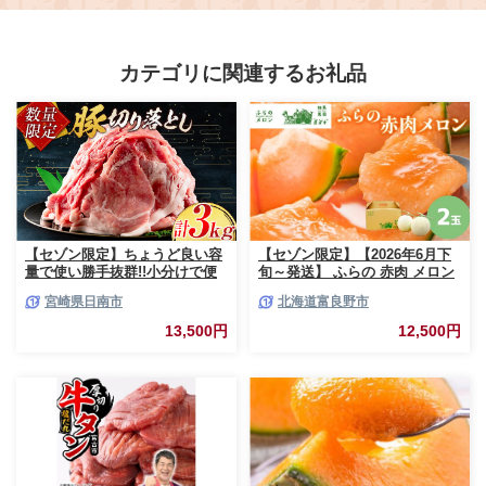
カテゴリに関連するお礼品
【セゾン限定】ちょうど良い容
【セゾン限定】【2026年6月下
量で使い勝手抜群!!小分けで便
旬～発送】 ふらの 赤肉 メロン
利 数量限定 豚 切り落とし 計
2玉入 計4kg前後 北海道 富良野
宮崎県日南市
北海道富良野市
3kg お肉 豚肉 ポーク 国産 小分
市 (相馬農園) メロン フルーツ
け 真空パック 個包装 万能食材
果物 新鮮 甘い 贈り物 ギフト
13,500円
12,500円
おすすめ おかず 食品 炒め物 お
道産 ジューシー おやつ ふらの
弁当 豚丼 豚しゃぶ しゃぶしゃ
ブランド 夏
ぶ 焼肉 お祝い 記念日 ギフト
贈り物 贈答 プレゼント おすそ
分け 宮崎県 日南市 送料無料
_BCV1-24