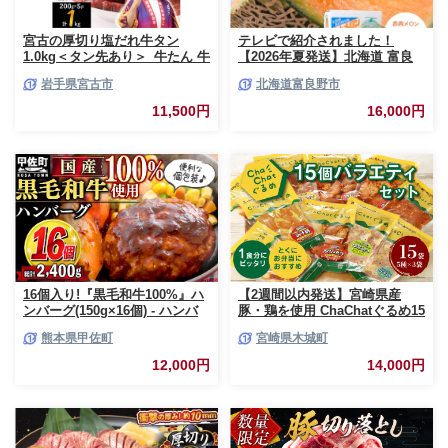
宮古の厚切り塩だれ牛タン
テレビで紹介されました！
1.0kg＜タン先あり＞_牛たん 牛
【2026年夏発送】北海道 富良
タン塩 牛たん塩 塩だれ牛タン
野産 赤肉メロン 2玉 計3.2kg以
岩手県宮古市
北海道富良野市
厚切り牛タン【1181948】
上 大玉サイズ メロン
11,500円
16,000円
16個入り!『黒毛和牛100%』ハ
【2週間以内発送】宮崎県産
ンバーグ(150g×16個) - ハンバ
豚・鶏を使用 ChaChatぐるめ15
ーグ おべんとう お弁当 おかず
個バラエティセット
熊本県甲佐町
宮崎県木城町
個包装 小分け 人気 牛肉100%
_K16_0040_4
黒毛和牛 冷凍 国産 おすすめ ラ
12,000円
14,000円
ンキング 和牛 お取り寄せ 焼く
だけ 熊本県産 熊本産 国内産 国
産牛 総菜 甲佐町【価格改定】X