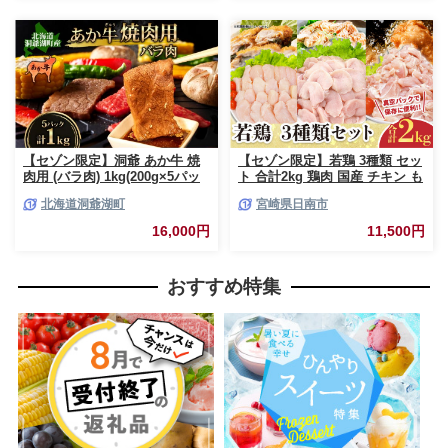
料無料
【セゾン限定】洞爺 あか牛 焼
【セゾン限定】若鶏 3種類 セッ
肉用 (バラ肉) 1kg(200g×5パッ
ト 合計2kg 鶏肉 国産 チキン も
ク) 北海道 洞爺湖 お肉 牛肉 バ
も肉 むね肉 美味しい 切身 筋な
北海道洞爺湖町
宮崎県日南市
ーベキュー おうち焼肉 BBQ ジ
しささみ 小分け 便利 食べ比べ
ューシー ヘルシー 赤身本来の
おかず お弁当 おつまみ 食品 真
16,000円
11,500円
うまみ コク 柔らかい
空パック 焼肉 万能食材 からあ
げ サラダ お取り寄せ グルメ お
すすめ ご褒美 記念日 お祝い 日
おすすめ特集
南市 宮崎県 送料無料_BAV13-
26