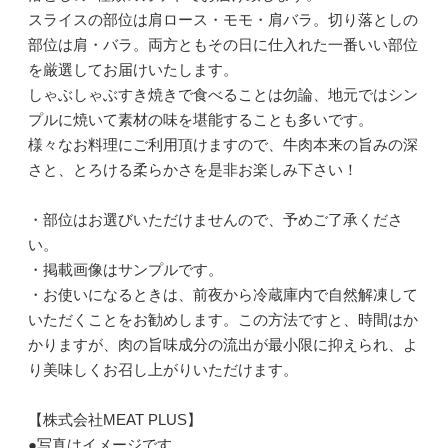
スライスの部位は肩ロース・モモ・肩バラ。切り落としの
部位は肩・バラ。両方ともその日に仕入れた一番いい部位
を厳選してお届けいたします。
しゃぶしゃぶすき焼きで食べることは勿論、地元ではシン
プルに焼いて素材の味を堪能することも多いです。
様々なお料理にご利用頂けますので、牛肉本来の旨みの深
さと、とろける柔らかさを是非お楽しみ下さい！
・部位はお選びいただけませんので、予めご了承くださ
い。
・掲載画像はサンプルです。
・お使いになるときは、前夜から冷蔵庫内で自然解凍して
いただくことをお勧めします。この方法ですと、時間はか
かりますが、肉の旨味成分の流出が最小限に抑えられ、よ
り美味しくお召し上がりいただけます。
【株式会社MEAT PLUS】
●写真はイメージです。