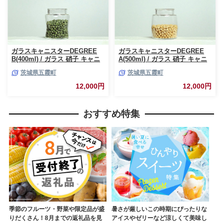
ガラスキャニスターDEGREE
ガラスキャニスターDEGREE
B(400ml) / ガラス 硝子 キャニ
A(500ml) / ガラス 硝子 キャニ
スター DEGREE ハンドメイド
スター DEGREE ハンドメイド
茨城県五霞町
茨城県五霞町
耐熱 一生もの 職人 こだわり
耐熱 一生もの 職人 こだわり
JIDA デザインミュージアムセ
JIDA デザインミュージアムセ
12,000円
12,000円
レクション 茨城県 五霞町
レクション 茨城県 五霞町
おすすめ特集
季節のフルーツ・野菜や限定品が盛
暑さが厳しいこの時期にぴったりな
りだくさん！8月までの返礼品を見
アイスやゼリーなど涼しくて美味し