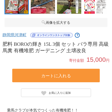
画像を拡大する
静岡県河津町
？
肥料 BOROの輝き 15L 3個 セット バラ専用 高級
馬糞 有機堆肥 ガーデニング 土壌改良
15,000
寄付金額
円
カートに入れる
お気に入りに追加
乗馬クラブが本気でつくった有機堆肥！！