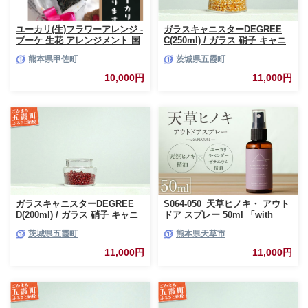
ユーカリ(生)フラワーアレンジ -
ガラスキャニスターDEGREE
ブーケ 生花 アレンジメント 国
C(250ml) / ガラス 硝子 キャニ
産 熊本県産 切り花 15～20本 イ
スター DEGREE ハンドメイド
熊本県甲佐町
茨城県五霞町
ンテリア 虫よけ作用 人気 おす
耐熱 一生もの 職人 こだわり
すめ 熊本県 甲佐町
JIDA デザインミュージアムセ
10,000円
11,000円
レクション 茨城県 五霞町
ガラスキャニスターDEGREE
S064-050_天草ヒノキ・ アウト
D(200ml) / ガラス 硝子 キャニ
ドア スプレー 50ml 「with
スター DEGREE ハンドメイド
NATURE」
茨城県五霞町
熊本県天草市
耐熱 一生もの 職人 こだわり
JIDA デザインミュージアムセ
11,000円
11,000円
レクション 茨城県 五霞町