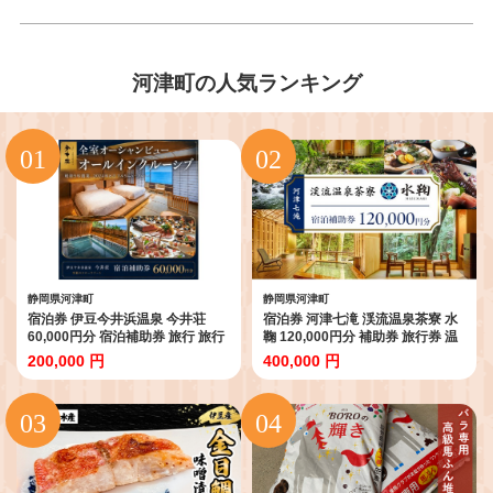
河津町の人気ランキング
静岡県河津町
静岡県河津町
宿泊券 伊豆今井浜温泉 今井荘
宿泊券 河津七滝 渓流温泉茶寮 水
60,000円分 宿泊補助券 旅行 旅行
鞠 120,000円分 補助券 旅行券 温
券 温泉宿 高級宿
泉宿 旅館 ホテル
200,000 円
400,000 円