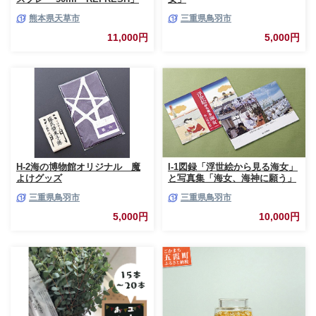
熊本県天草市
三重県鳥羽市
11,000円
5,000円
H-2海の博物館オリジナル 魔
I-1図録「浮世絵から見る海女」
よけグッズ
と写真集「海女、海神に願う」
三重県鳥羽市
三重県鳥羽市
5,000円
10,000円