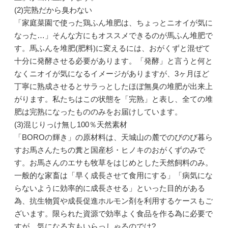
(2)完熟だから臭わない
「家庭菜園で使った鶏ふん堆肥は、ちょっとニオイが気に
なった…」そんな方にもオススメできるのが馬ふん堆肥で
す。馬ふんを堆肥(肥料)に変えるには、おがくずと混ぜて
十分に発酵させる必要があります。「発酵」と言うと何と
なくニオイが気になるイメージがありますが、3ヶ月ほど
丁寧に熟成させるとサラっとしたほぼ無臭の堆肥が出来上
がります。私たちはこの状態を「完熟」と表し、全ての堆
肥は完熟になったもののみをお届けしています。
(3)混じりっけ無し100％天然素材
「BOROの輝き」の原材料は、天城山の麓でのびのび暮ら
すお馬さんたちの糞と国産杉・ヒノキのおがくずのみで
す。お馬さんのエサも牧草をはじめとした天然飼料のみ。
一般的な家畜は「早く成長させて食用にする」「病気にな
らないように効率的に成長させる」といった目的がある
為、抗生物質や成長促進ホルモン剤を利用するケースもご
ざいます。限られた資源で効率よく食品を作る為に必要で
すが、気になる方もいらっしゃるのでは?