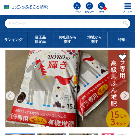
0
メニュー
ログイン
お気に入り
カート
目玉品
お礼品から
地域から
ランキング
特集
限定品
探す
探す