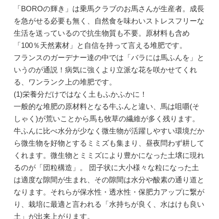
「BOROの輝き」は乗馬クラブのお馬さんが生産者。成長
を急がせる必要も無く、自然食を味わいストレスフリーな
生活を送っているので抗生物質も不要。原材料も含め
「100％天然素材」と自信を持って言える堆肥です。
フランスのガーデナー達の中では「バラには馬ふんを」と
いうのが通説！病気に強くより立派な花を咲かせてくれ
る、ワンランク上の堆肥です。
(1)栄養分だけではなく土もふかふかに！
一般的な堆肥の原材料となる牛ふんと違い、馬は咀嚼(そ
しゃく)が荒いことから馬も牧草の繊維が多く残ります。
牛ふんに比べ水分が少なく微生物が活躍しやすい環境だか
ら微生物を好物とするミミズも集まり、昼夜問わず耕して
くれます。微生物とミミズにより豊かになった土壌に現れ
るのが「団粒構造」。 団子状に大小様々な粒になった土
は適度な隙間が生まれ、その隙間は水分や酸素の通り道と
なります。それらが保水性・透水性・保肥力アップに繋が
り、栽培に最適と言われる「水持ちが良く、水はけも良い
土」が出来上がります。