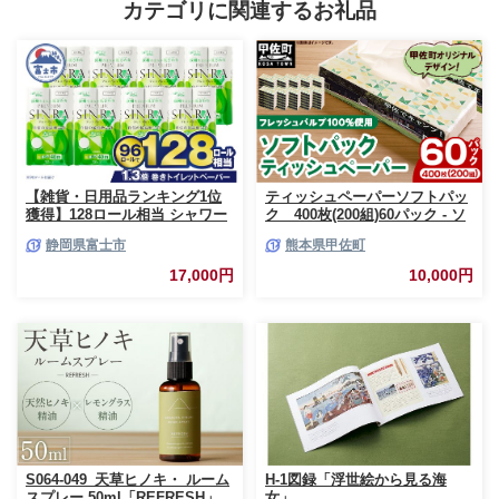
カテゴリに関連するお礼品
【雑貨・日用品ランキング1位
ティッシュペーパーソフトパッ
獲得】128ロール相当 シャワー
ク 400枚(200組)60パック - ソ
トイレに最適 トイレットペーパ
フトパック ティッシュ ペーパ
静岡県富士市
熊本県甲佐町
ー ダブル プレミアムシンラ 96
ー 生活用品 雑貨 日用品 必需品
ロール (12R×8パック) 配達時間
紙 常備品 まとめ買い 備蓄 防災
17,000円
10,000円
指定可能 1.3倍巻き トイレット
ストック 熊本県 甲佐町【ZC】
ペーパー 日用品 トイレットペ
【価格改定XB】
ーパー 生活用品 トイレットペ
ーパー 人気 おすすめ [sf001-
012]
S064-049_天草ヒノキ・ ルーム
H-1図録「浮世絵から見る海
スプレー 50ml「REFRESH」
女」