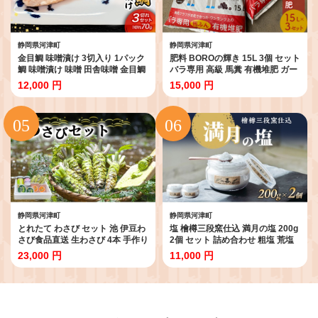
静岡県河津町
静岡県河津町
金目鯛 味噌漬け 3切入り 1パック
肥料 BOROの輝き 15L 3個 セット
鯛 味噌漬け 味噌 田舎味噌 金目鯛
バラ専用 高級 馬糞 有機堆肥 ガー
魚 魚介 おかず 真空パック 冷凍 静
デニング 土壌改良
12,000 円
15,000 円
岡県 河津町
静岡県河津町
静岡県河津町
とれたて わさび セット 池 伊豆わ
塩 檜樽三段窯仕込 満月の塩 200g
さび食品直送 生わさび 4本 手作り
2個 セット 詰め合わせ 粗塩 荒塩
わさび漬け 天城の春 三杯酢漬け
あらじお あら塩 あらしお 調味料
23,000 円
11,000 円
わさびみそ むらさき漬 醤油漬け
2個セット 静岡 静岡県 河津 河津
伊豆 ワサビ 茎 加工品 加工食品 薬
町
味 詰め合わせ 静岡 調味料