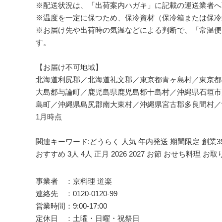
※配送状況は、「出荷案内ハガキ」に記載の運送業者へ
※温度を一定に保つため、保冷資材（保冷箱または保冷
※お届け先や出荷時の気温などによる判断で、「常温便
す。
【お届け不可地域】
北海道利尻郡／北海道礼文郡／東京都青ヶ島村／東京都
大島郡与論町／鹿児島県鹿児島郡十島村／沖縄県石垣市
島町／沖縄県島尻郡南大東村／沖縄県宮古郡多良間村／沖
1月時点
関連キーワード:どうらく 人気 年内発送 期間限定 創業39
おすすめ 3人 4人 正月 2026 2027 お節 おせち料理
事業者 ：京料理 道楽
連絡先 ：0120-0120-99
営業時間：9:00-17:00
定休日 ：土曜・日曜・祝祭日