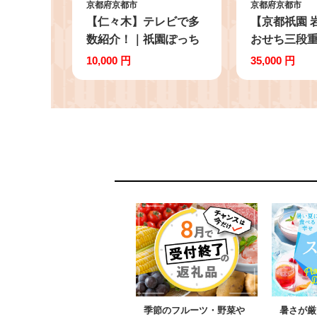
京都府京都市
京都府京都市
【仁々木】テレビで多
【京都祇園 
数紹介！｜祇園ぽっち
おせち三段
り 6個入（フルーツ大
ニver. 約3
10,000 円
35,000 円
福/祇をんににぎ）［ 京
格 料亭おせ
都 祇園 スイーツ お菓
必至 人気［ 
子 人気 おすすめ フル
老舗 料亭 
ーツ 果物 くだもの お
人気おせち 
いしい 可愛い いちご
段重 3人 4人 
あまおう ぶどう 栗 ギ
お祝い おせち
フト プレゼント 贈答
おせち 京料
お取り寄せ ］
お取り寄せ 
料 ふるさと
季節のフルーツ・野菜や
暑さが厳