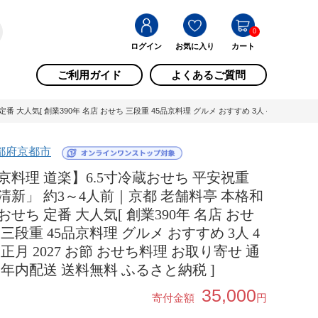
0
ログイン
お気に入り
カート
ご利用ガイド
よくあるご質問
人気[ 創業390年 名店 おせち 三段重 45品京料理 グルメ おすすめ 3人 4人 正月 202
都府京都市
京料理 道楽】6.5寸冷蔵おせち 平安祝重
清新」 約3～4人前｜京都 老舗料亭 本格和
おせち 定番 大人気[ 創業390年 名店 おせ
 三段重 45品京料理 グルメ おすすめ 3人 4
 正月 2027 お節 おせち料理 お取り寄せ 通
 年内配送 送料無料 ふるさと納税 ]
35,000
寄付金額
円