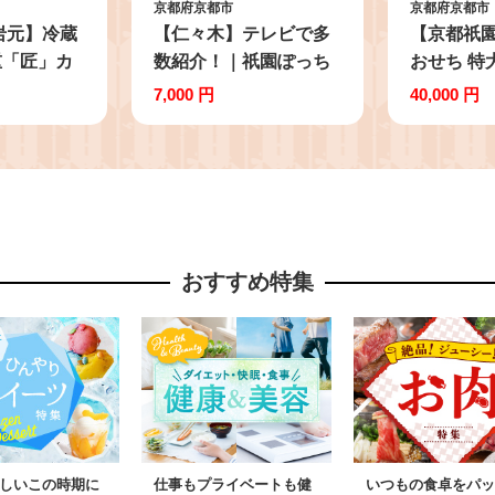
京都府京都市
京都府京都市
岩元】冷蔵
【仁々木】テレビで多
【京都祇園
重「匠」カ
数紹介！｜祇園ぽっち
おせち 特
～4人前｜本
り 4個入（フルーツ大
「夢の舞」
7,000 円
40,000 円
ち 毎年完売
福/祇をんににぎ）［ 京
格料亭おせ
京都 祇園
都 祇園 スイーツ お菓
か 贅沢 大
完売必至の大
子 人気 おすすめ フル
園 料亭 お
おすすめ 三
ーツ 果物 くだもの お
段重 57品
2027 正月
いしい 可愛い いちご
料理 おす
 お節 京
あまおう ぶどう 栗 ギ
正月 202
おすすめ特集
理 グルメ
フト プレゼント 贈答
料理 お取
通販 送料無
お取り寄せ ］
年内配送 
納税 ］
さと納税 ]
しいこの時期に
仕事もプライベートも健
いつもの食卓をパッ