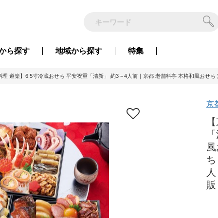
から
探す
地域から
探す
特集
理 道楽】6.5寸冷蔵おせち 平安祝重「清新」 約3～4人前｜京都 老舗料亭 本格和風おせち 定番 大
京
【
「
風
ち
人
販