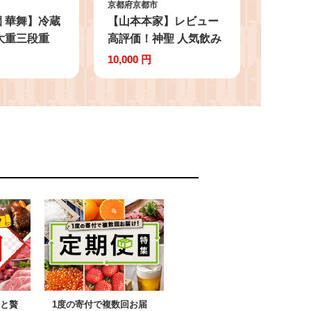
京都府京都市
 華舞】冷蔵
【山本本家】レビュー
大重三段重
高評価！神聖 人気飲み
約5人前｜本
比べセット(720ml×3本)
10,000 円
ち 豪華 華や
｜京都 日本酒 ブランド
人気 [ 京都 祇
人気セット［1純米酒 2
せち 8.5寸三
特別純米原酒(超辛口) 3
 5人 和洋 京
純米吟醸酒 人気 おすす
すめ グルメ
め お酒 ギフト プレゼ
7 お節 おせち
ント 贈答 お取り寄せ
り寄せ 通販
通販 送料無料 ふるさと
送料無料 ふる
納税］
と贅
1度の寄付で複数回お届