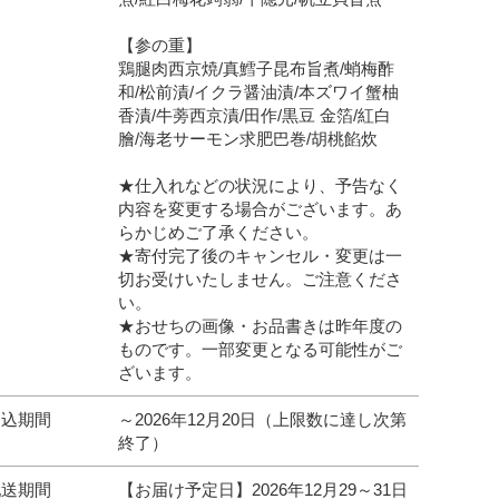
【参の重】
鶏腿肉西京焼/真鱈子昆布旨煮/蛸梅酢
和/松前漬/イクラ醤油漬/本ズワイ蟹柚
香漬/牛蒡西京漬/田作/黒豆 金箔/紅白
膾/海老サーモン求肥巴巻/胡桃餡炊
★仕入れなどの状況により、予告なく
内容を変更する場合がございます。あ
らかじめご了承ください。
★寄付完了後のキャンセル・変更は一
切お受けいたしません。ご注意くださ
い。
★おせちの画像・お品書きは昨年度の
ものです。一部変更となる可能性がご
ざいます。
申込期間
～2026年12月20日（上限数に達し次第
終了）
配送期間
【お届け予定日】2026年12月29～31日