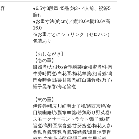
内容
●6.5寸3段重 45品 約3～4人前、祝箸5
膳付
●お重寸法(約cm)／縦19.6×横19.6×高
16.0
※お重ごとにシュリンク（セロハン）
包装あり
【おしながき】
【壱の重】
鰤照煮/大根炊/合鴨燻製/金柑蜜煮/牛肉
牛蒡時雨煮/白花豆/梅花羊羹/鮑旨煮/鳴
門金時金団/栗甘露煮/紅白蒲鉾/数乃子/
鱈子昆布巻/海老旨煮
【弐の重】
伊達巻/帆立貝紐明太子和/鰆西京焼/金
目鯛幽庵焼/瓢箪羊羹/若鶏彩り野菜巻/
スモークサーモントラウト/親子鰊/筍
旨煮/高野豆腐含煮/甘藷蜜煮/梅花人参/
栗麩旨煮/蓬麩旨煮/棒鱈煮/焼目湯葉旨
煮/紅白梅花蒟蒻/平隠元/帆立貝旨煮