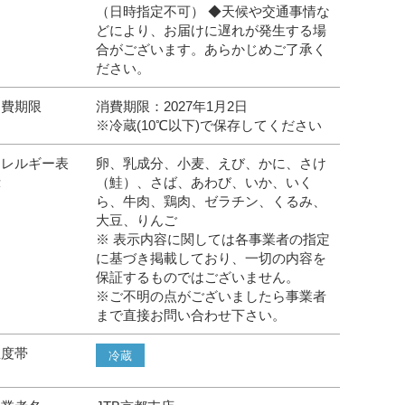
（日時指定不可） ◆天候や交通事情な
どにより、お届けに遅れが発生する場
合がございます。あらかじめご了承く
ださい。
消費期限
消費期限：2027年1月2日
※冷蔵(10℃以下)で保存してください
アレルギー表
卵、乳成分、小麦、えび、かに、さけ
示
（鮭）、さば、あわび、いか、いく
ら、牛肉、鶏肉、ゼラチン、くるみ、
大豆、りんご
※ 表示内容に関しては各事業者の指定
に基づき掲載しており、一切の内容を
保証するものではございません。
※ご不明の点がございましたら事業者
まで直接お問い合わせ下さい。
温度帯
冷蔵