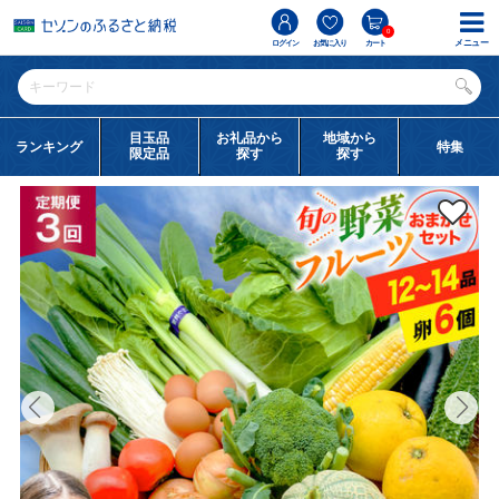
0
メニュー
ログイン
お気に入り
カート
目玉品
お礼品から
地域から
ランキング
特集
限定品
探す
探す