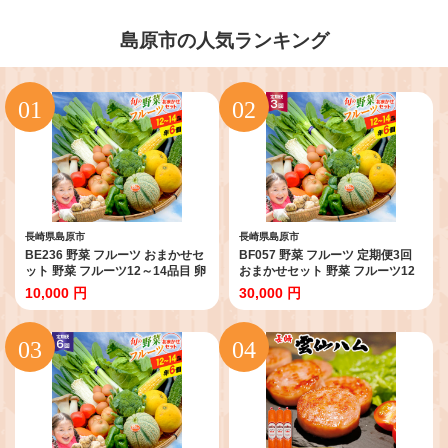
島原市の人気ランキング
長崎県島原市
長崎県島原市
BE236 野菜 フルーツ おまかせセ
BF057 野菜 フルーツ 定期便3回
ット 野菜 フルーツ12～14品目 卵
おまかせセット 野菜 フルーツ12
6玉 [ 野菜 果物 フルーツ 卵 鶏卵
～14品目 卵6玉 [ 野菜 果物 フルー
10,000 円
30,000 円
セット 詰め合わせ 産地直送 春 夏
ツ 卵 鶏卵 セット 詰め合わせ 産地
秋 冬 フードショップ江戸屋 長崎
直送 春 夏 秋 冬 フードショップ江
県 島原市 ふるさと納税 ]
戸屋 長崎県 島原市 ふるさと納税 ]