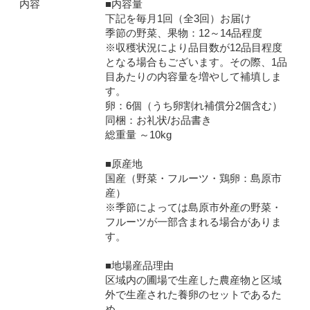
内容
■内容量
下記を毎月1回（全3回）お届け
季節の野菜、果物：12～14品程度
※収穫状況により品目数が12品目程度
となる場合もございます。その際、1品
目あたりの内容量を増やして補填しま
す。
卵：6個（うち卵割れ補償分2個含む）
同梱：お礼状/お品書き
総重量 ～10kg
■原産地
国産（野菜・フルーツ・鶏卵：島原市
産）
※季節によっては島原市外産の野菜・
フルーツが一部含まれる場合がありま
す。
■地場産品理由
区域内の圃場で生産した農産物と区域
外で生産された養卵のセットであるた
め。