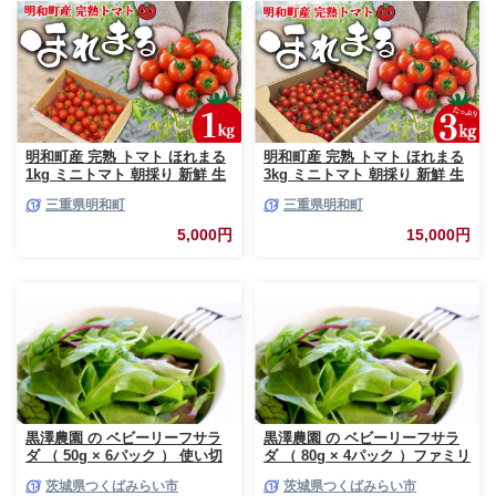
明和町産 完熟 トマト ほれまる
明和町産 完熟 トマト ほれまる
1kg ミニトマト 朝採り 新鮮 生
3kg ミニトマト 朝採り 新鮮 生
鮮 野菜 あっさり
鮮 野菜 あっさり
三重県明和町
三重県明和町
5,000円
15,000円
黒澤農園 の ベビーリーフサラ
黒澤農園 の ベビーリーフサラ
ダ （ 50g × 6パック ） 使い切
ダ （ 80g × 4パック ）ファミリ
りサイズ ベビーリーフ サラダ
ーサイズ ベビーリーフ サラダ
茨城県つくばみらい市
茨城県つくばみらい市
生野菜 食べやすい 若葉 使い切
生野菜 食べやすい 若葉 ファミ