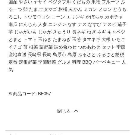
国産 やさい ヤサイ ベジタブル くだもの 果物 フルーツ ふ
るーつ 卵 たまご タマゴ 柑橘 みかん ミカン メロン とうも
ろこし トウモロコシ コーン エリンギ かぼちゃ カボチャ
南瓜 にんじん 人参 ニンジン なす ナス なすび ナスビ 茄子
芋 じゃがいも じゃが きゅうり 長ネギ ねぎ ネギ キャベツ
とまと トマト 玉ねぎ たまねぎ 玉葱 タマネギ 大根 いちご
イチゴ 苺 根菜 葉野菜 詰め合わせ つめあわせ セット 季節
産地直送 長崎県 長崎 島原市 島原 ふるさと ふるさと納税
定番 定番野菜 季節野菜 グルメ 料理 BBQ バーベキュー 人
気
※商品コード: BF057
閉じる