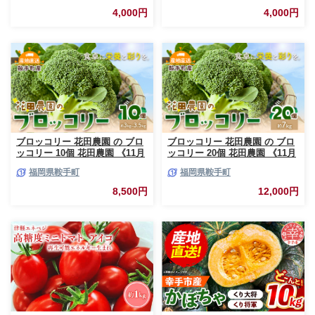
り 旬 新鮮 国産 彩り 大容量
リー 旬 新鮮 国産 彩り 大容量
4,000円
4,000円
[DS01-NT]
[DS02-NT]
ブロッコリー 花田農園 の ブロ
ブロッコリー 花田農園 の ブロ
ッコリー 10個 花田農園 《11月
ッコリー 20個 花田農園 《11月
上旬-3月末頃出荷》福岡県 鞍手
上旬-3月末頃出荷》福岡県 鞍手
福岡県鞍手町
福岡県鞍手町
町 ぶろっこりー 野菜 ブロッコ
町 ぶろっこりー 野菜 ブロッコ
リー 産地直送 送料無料
リー 産地直送 送料無料
8,500円
12,000円