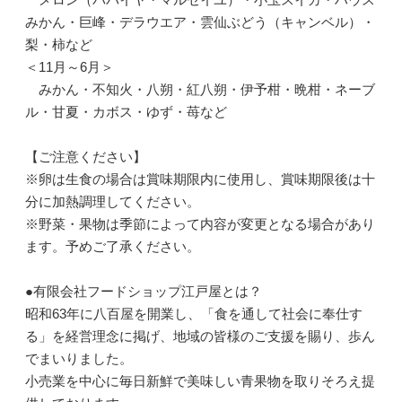
みかん・巨峰・デラウエア・雲仙ぶどう（キャンベル）・
梨・柿など
＜11月～6月＞
みかん・不知火・八朔・紅八朔・伊予柑・晩柑・ネーブ
ル・甘夏・カボス・ゆず・苺など
【ご注意ください】
※卵は生食の場合は賞味期限内に使用し、賞味期限後は十
分に加熱調理してください。
※野菜・果物は季節によって内容が変更となる場合があり
ます。予めご了承ください。
●有限会社フードショップ江戸屋とは？
昭和63年に八百屋を開業し、「食を通して社会に奉仕す
る」を経営理念に掲げ、地域の皆様のご支援を賜り、歩ん
でまいりました。
小売業を中心に毎日新鮮で美味しい青果物を取りそろえ提