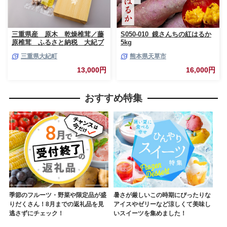
三重県産 原木 乾燥椎茸／藤
S050-010_鏡さんちの紅はるか
原椎茸 ふるさと納税 大紀ブ
5kg
ランド お取り寄せグルメ キ
三重県大紀町
熊本県天草市
ノコ きのこ 三重県 大紀町
13,000円
16,000円
おすすめ特集
季節のフルーツ・野菜や限定品が盛
暑さが厳しいこの時期にぴったりな
りだくさん！8月までの返礼品を見
アイスやゼリーなど涼しくて美味し
逃さずにチェック！
いスイーツを集めました！