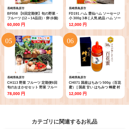
長崎県島原市
長崎県島原市
BF058 【6回定期便】旬の野菜・
FD191 ハム 雲仙ハム ソーセージ
フルーツ (12～14品目)・卵 (6個)
小 300g 3本 [ 人気 絶品 ハム ソー
おまかせ セット[ 野菜 果物 卵 や
セージ セット 詰め合わせ おつま
60,000 円
12,000 円
さい くだもの 果物 タマゴ たまご
み おかず 弁当 冷蔵 国産 小分け
詰め合わせ 江戸屋 長崎県 島原市 ]
一人暮らし 単身 雲仙ハムASTY
長崎県 島原市 ふるさと納税 ]
長崎県島原市
長崎県島原市
CH113 野菜 フルーツ 定期便6回
CH071 国産はちみつ 500g（百花
旬のおまかせセット 野菜 フルー
蜜） [ 国産 甘い はちみつ 蜂蜜 村
ツ13～14品目 卵6玉 [ 野菜 フルー
木養蜂場 長崎県 島原市 ]
78,000 円
12,000 円
ツ 果物 たまご 鶏卵 野菜セット セ
ット 定期 春 夏 秋 冬 産地直送 厳
選 舞岳の里 長崎県 島原市 ふるさ
と納税 ]
カテゴリに関連するお礼品