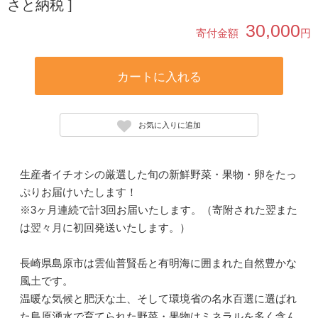
さと納税 ]
30,000
寄付金額
円
カートに入れる
お気に入りに追加
生産者イチオシの厳選した旬の新鮮野菜・果物・卵をたっ
ぷりお届けいたします！
※3ヶ月連続で計3回お届いたします。（寄附された翌また
は翌々月に初回発送いたします。）
長崎県島原市は雲仙普賢岳と有明海に囲まれた自然豊かな
風土です。
温暖な気候と肥沃な土、そして環境省の名水百選に選ばれ
た島原湧水で育てられた野菜・果物はミネラルを多く含ん