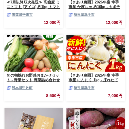
≪7月以降順次発送≫ 高糖度 ミ
【きあり農園】2026年度 幸手
ニトマト [アイコ] 約1kg トマト
市産 かぼちゃ 約10kg - カボチ
とまと プチトマト 高品質 野菜
ャ 南瓜 くり大将 くり将軍 産地
青森県平川市
埼玉県幸手市
やさい 減農薬 お取り寄せ 青森
直送 野菜 ベジタブル 美味しい
県 平川市 平川 【hi-0016-003】
おいしい 緑黄色野菜 大容量 国
12,000円
12,000円
産 おすすめ 送料無料 埼玉県 幸
手市
旬の朝採れお野菜おまかせセッ
【きあり農園】2026年度 幸手
ト - 野菜セット 野菜詰め合わせ
市産 にんにく 1kg - 採れたて
新鮮 フレッシュ 旬の野菜 朝採
ニンニク ガーリック 産地直送
熊本県甲佐町
埼玉県幸手市
れ 国産 熊本県産 お任せ 何が入
野菜 ベジタブル 美味しい おい
っているかはお楽しみ 7種類前
しい 根菜 スタミナ 大蒜 生にん
8,500円
7,000円
後 おすすめ 熊本県 甲佐町【価
にく 国産 おすすめ 送料無料 埼
格改定】
玉県 幸手市