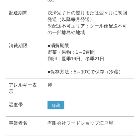
配送期間
決済完了日の翌月または翌々月に初回
発送（以降毎月発送）
※配送不可エリア：クール便配送不可
の一部離島や地域
消費期限
■消費期限
野菜・果物：1～2週間
鶏卵：夏季16日、冬季21日
■保存方法：5～10℃で保存（冷蔵）
アレルギー表
卵
示
温度帯
冷蔵
事業者名
有限会社フードショップ江戸屋