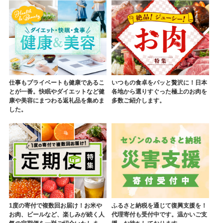
仕事もプライベートも健康であるこ
いつもの食卓をパッと贅沢に！日本
とが一番。快眠やダイエットなど健
各地から選りすぐった極上のお肉を
康や美容にまつわる返礼品を集めま
多数ご紹介します。
した。
1度の寄付で複数回お届け！お米や
ふるさと納税を通じて復興支援を！
お肉、ビールなど、楽しみが続く人
代理寄付も受付中です。温かいご支