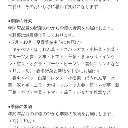
でおり、そのおいしさに思わず笑顔になります。
●季節の野菜
年間52品目の野菜の中から季節の野菜をお届けします。
※野菜は減農薬で作っております。
＜7月～10月：夏野菜を中心にお届け＞
キャベツ・ほうれん草・アスパラガス・小松菜・水菜・
フルーツ人参・大根・トマト・玉葱・きゅうり・インゲ
ン・空豆・オクラ・ゴーヤ・ピーマン・雲仙エリンギなど
＜11月～6月：春冬野菜と新物を中心にお届け＞
春キャベツ・白菜・レタス・小松菜・ほうれん草・水
菜・深ネギ・ニラ・大根・フルーツ人参・新じゃが芋・新
玉葱・カブ・生姜・トマト・茄子・がまだす椎茸など
●季節の果物
年間20品目の果物の中から季節の果物をお届けします。
＜7月～10月＞
メロン（パパイヤ・マルセイユ）・小玉スイカ・ハウス