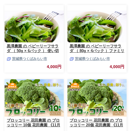
黒澤農園 の ベビーリーフサラ
黒澤農園 の ベビーリーフサラ
ダ （ 50g × 6パック ） 使い切
ダ （ 80g × 4パック ）ファミリ
りサイズ ベビーリーフ サラダ
ーサイズ ベビーリーフ サラダ
茨城県つくばみらい市
茨城県つくばみらい市
生野菜 食べやすい 若葉 使い切
生野菜 食べやすい 若葉 ファミ
り 旬 新鮮 国産 彩り 大容量
リー 旬 新鮮 国産 彩り 大容量
4,000円
4,000円
[DS01-NT]
[DS02-NT]
ブロッコリー 花田農園 の ブロ
ブロッコリー 花田農園 の ブロ
ッコリー 10個 花田農園 《11月
ッコリー 20個 花田農園 《11月
上旬-3月末頃出荷》福岡県 鞍手
上旬-3月末頃出荷》福岡県 鞍手