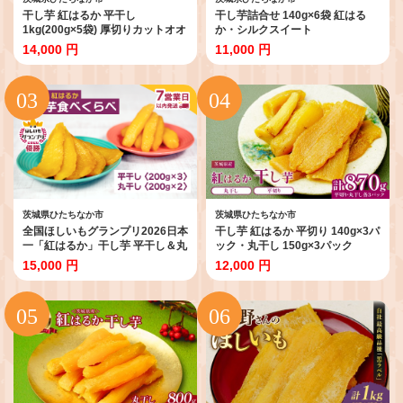
干し芋 紅はるか 平干し
干し芋詰合せ 140g×6袋 紅はる
1kg(200g×5袋) 厚切りカットオオ
か・シルクスイート
スガファーム| 干し芋 グランプリ
14,000 円
11,000 円
日本一 金賞 受賞 茨城 ほしいも 干
しいも 小分け 紅はるか べにはる
か さつまいも 平干し 丸干し おや
つ お菓子 スイーツ 和菓子 ギフト
茨城県 ひたちなか市
茨城県ひたちなか市
茨城県ひたちなか市
全国ほしいもグランプリ2026日本
干し芋 紅はるか 平切り 140g×3パ
一「紅はるか」干し芋 平干し＆丸
ック・丸干し 150g×3パック
干し 計1kgオオスガファーム| 干
15,000 円
12,000 円
し芋 グランプリ 日本一 金賞 受賞
茨城 ほしいも 干しいも 小分け 紅
はるか べにはるか さつまいも 平
干し 丸干し おやつ お菓子 スイー
ツ 和菓子 ギフト 茨城県 ひたちな
か市