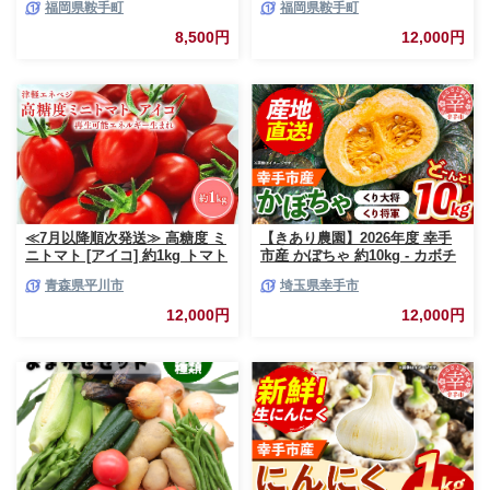
福岡県鞍手町
福岡県鞍手町
町 ぶろっこりー 野菜 ブロッコ
町 ぶろっこりー 野菜 ブロッコ
リー 産地直送 送料無料
リー 産地直送 送料無料
8,500円
12,000円
≪7月以降順次発送≫ 高糖度 ミ
【きあり農園】2026年度 幸手
ニトマト [アイコ] 約1kg トマト
市産 かぼちゃ 約10kg - カボチ
とまと プチトマト 高品質 野菜
ャ 南瓜 くり大将 くり将軍 産地
青森県平川市
埼玉県幸手市
やさい 減農薬 お取り寄せ 青森
直送 野菜 ベジタブル 美味しい
県 平川市 平川 【hi-0016-003】
おいしい 緑黄色野菜 大容量 国
12,000円
12,000円
産 おすすめ 送料無料 埼玉県 幸
手市