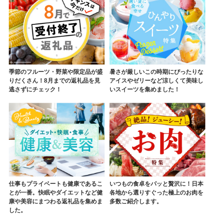
季節のフルーツ・野菜や限定品が盛
暑さが厳しいこの時期にぴったりな
りだくさん！8月までの返礼品を見
アイスやゼリーなど涼しくて美味し
逃さずにチェック！
いスイーツを集めました！
仕事もプライベートも健康であるこ
いつもの食卓をパッと贅沢に！日本
とが一番。快眠やダイエットなど健
各地から選りすぐった極上のお肉を
康や美容にまつわる返礼品を集めま
多数ご紹介します。
した。