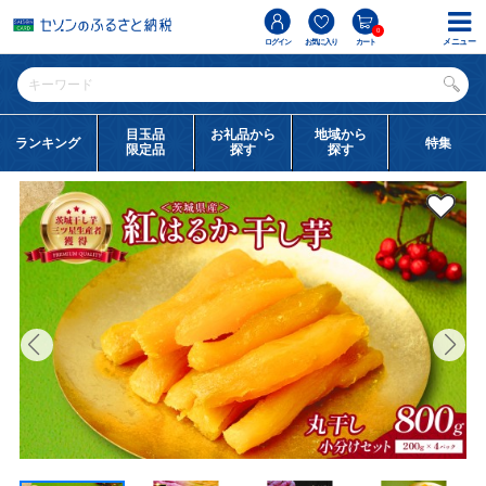
0
メニュー
ログイン
お気に入り
カート
目玉品
お礼品から
地域から
ランキング
特集
限定品
探す
探す