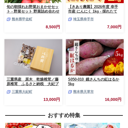
旬の朝採れお野菜おまかせセッ
【きあり農園】2026年度 幸手
ト - 野菜セット 野菜詰め合わせ
市産 にんにく 1kg - 採れたて
新鮮 フレッシュ 旬の野菜 朝採
ニンニク ガーリック 産地直送
熊本県甲佐町
埼玉県幸手市
れ 国産 熊本県産 お任せ 何が入
野菜 ベジタブル 美味しい おい
っているかはお楽しみ 7種類前
しい 根菜 スタミナ 大蒜 生にん
8,500円
7,000円
後 おすすめ 熊本県 甲佐町【価
にく 国産 おすすめ 送料無料 埼
格改定】
玉県 幸手市
三重県産 原木 乾燥椎茸／藤
S050-010_鏡さんちの紅はるか
原椎茸 ふるさと納税 大紀ブ
5kg
ランド お取り寄せグルメ キ
三重県大紀町
熊本県天草市
ノコ きのこ 三重県 大紀町
13,000円
16,000円
おすすめ特集