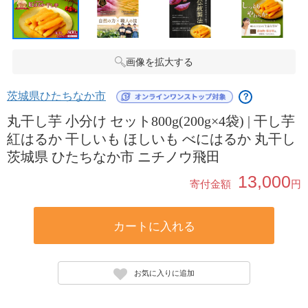
画像を拡大する
茨城県ひたちなか市
？
丸干し芋 小分け セット800g(200g×4袋) | 干し芋
紅はるか 干しいも ほしいも べにはるか 丸干し
茨城県 ひたちなか市 ニチノウ飛田
13,000
寄付金額
円
カートに入れる
お気に入りに追加