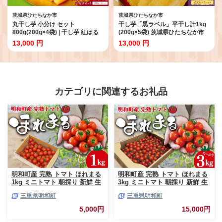
茨城県ひたちなか市
茨城県ひたちなか市
丸干し芋 小分け セット
干し芋「黒ラベル」平干し計1kg
800g(200g×4袋) | 干し芋 紅はる
(200g×5袋) 茨城県ひたちなか市
か 干しいも ほしいも べにはるか
産 | 干し芋 紅はるか 平干し ほし
13,000 円
13,000 円
丸干し 茨城県 ひたちなか市 ニチ
いも品評会 受賞 国産 干しいも
ノウ飛田
1kg さつまいも スイーツ 無添加
おやつ お取り寄せ 自然食品 和ス
イーツ ギフト 贈答用 食品 ねっと
り 甘い 冷凍不要 自然甘味 ひたち
なか
カテゴリに関連するお礼品
明和町産 完熟 トマト ほれまる
明和町産 完熟 トマト ほれまる
1kg ミニトマト 朝採り 新鮮 生
3kg ミニトマト 朝採り 新鮮 生
鮮 野菜 あっさり
鮮 野菜 あっさり
三重県明和町
三重県明和町
5,000円
15,000円