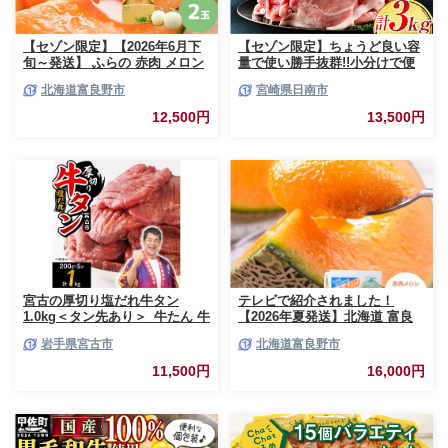
【セゾン限定】【2026年6月下
【セゾン限定】ちょうど良い容
旬～発送】 ふらの 赤肉 メロン
量で使い勝手抜群!!小分けで便
2玉入 計4kg前後 北海道 富良野
利 数量限定 豚 切り落とし 計
北海道富良野市
宮崎県日南市
市 (相馬農園) メロン フルーツ
3kg お肉 豚肉 ポーク 国産 小分
果物 新鮮 甘い 贈り物 ギフト
け 真空パック 個包装 万能食材
12,500円
13,500円
道産 ジューシー おやつ ふらの
おすすめ おかず 食品 炒め物 お
ブランド 夏
弁当 豚丼 豚しゃぶ しゃぶしゃ
ぶ 焼肉 お祝い 記念日 ギフト
贈り物 贈答 プレゼント おすそ
分け 宮崎県 日南市 送料無料
_BCV1-24
宮古の厚切り塩だれ牛タン
テレビで紹介されました！
1.0kg＜タン先あり＞_牛たん 牛
【2026年夏発送】北海道 富良
タン塩 牛たん塩 塩だれ牛タン
野産 赤肉メロン 2玉 計3.2kg以
岩手県宮古市
北海道富良野市
厚切り牛タン【1181948】
上 大玉サイズ メロン
11,500円
16,000円