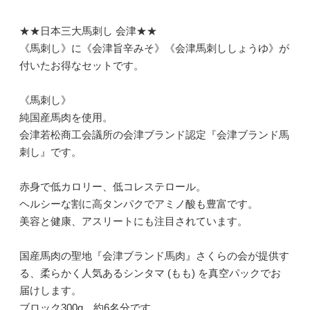
★★日本三大馬刺し 会津★★
《馬刺し》に《会津旨辛みそ》《会津馬刺ししょうゆ》が
付いたお得なセットです。
《馬刺し》
純国産馬肉を使用。
会津若松商工会議所の会津ブランド認定『会津ブランド馬
刺し』です。
赤身で低カロリー、低コレステロール。
ヘルシーな割に高タンパクでアミノ酸も豊富です。
美容と健康、アスリートにも注目されています。
国産馬肉の聖地『会津ブランド馬肉』さくらの会が提供す
る、柔らかく人気あるシンタマ (もも) を真空パックでお
届けします。
ブロック300g、約6名分です。