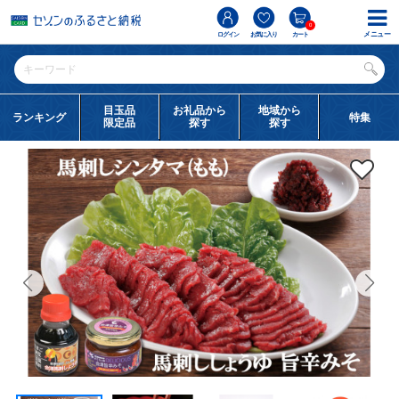
0
メニュー
ログイン
お気に入り
カート
目玉品
お礼品から
地域から
ランキング
特集
限定品
探す
探す