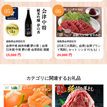
本場 ギフト 贈答用 冷凍 [0467]
福島県会津若松市
福島県会津若松市
会津中将 純米吟醸 夢の香｜会津
[日本三大馬刺し 会津] 会津ブラン
日本酒 中将 夢の香 会津若松 酒蔵
ド馬刺しセット シンタマ(もも) ｜
地酒 銘酒 お酒 酒 [1203]
会津若松 特産 名物 馬肉 国産 馬
15,000 円
24,000 円
肉刺し 馬刺身 旨辛みそ 馬刺しし
ょうゆ タレ付 本場 ギフト 贈答用
ブロック 冷蔵 [0456]
カテゴリに関連するお礼品