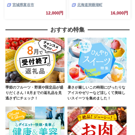
｜牛タン しお 訳あり 焼肉 牛肉
ク) 北海道 洞爺湖 お肉 牛肉 バ
宮城県富谷市
北海道洞爺湖町
[0256]
ーベキュー おうち焼肉 BBQ ジ
ューシー ヘルシー 赤身本来の
12,000円
16,000円
うまみ コク 柔らかい
おすすめ特集
季節のフルーツ・野菜や限定品が盛
暑さが厳しいこの時期にぴったりな
りだくさん！8月までの返礼品を見
アイスやゼリーなど涼しくて美味し
逃さずにチェック！
いスイーツを集めました！