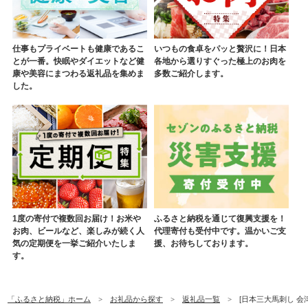
仕事もプライベートも健康であるこ
いつもの食卓をパッと贅沢に！日本
とが一番。快眠やダイエットなど健
各地から選りすぐった極上のお肉を
康や美容にまつわる返礼品を集めま
多数ご紹介します。
した。
1度の寄付で複数回お届け！お米や
ふるさと納税を通じて復興支援を！
お肉、ビールなど、楽しみが続く人
代理寄付も受付中です。温かいご支
気の定期便を一挙ご紹介いたしま
援、お待ちしております。
す。
「ふるさと納税」ホーム
お礼品から探す
返礼品一覧
[日本三大馬刺し 会津