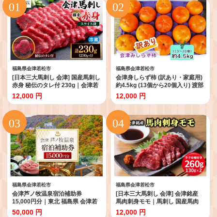
福島県会津若松市
福島県会津若松市
[日本三大馬刺し 会津] 国産馬刺し
会津身しらず柿 (訳あり・家庭用)
赤身 秘伝のタレ付 230g｜会津若
約4.5kg (13個から20個入り) 渡部
松市 特産品 名物 国産 馬肉 赤身
柿園産 【2026年11月上旬から12
12,000 円
12,000 円
馬刺し 馬 肉刺し 馬刺身 タレ付 本
月上旬発送予定】｜会津若松 訳ア
場 ギフト 贈答用 会津 ヘルシー ス
リ 果物 フルーツ 柿 みしらず かき
ライス カット 冷蔵 [0437]
カキ 会津身不知柿
福島県会津若松市
福島県会津若松市
会津芦ノ牧温泉宿泊補助券
[日本三大馬刺し 会津] 会津銘産
15,000円分｜東北 福島県 会津若
馬肉刺身モモ｜馬刺し 国産馬肉
松 旅行 クーポン 利用券 [0081]
会津若松 特産 名物 肉 赤身 馬肉
50,000 円
12,000 円
馬肉刺し 馬刺身 辛子味噌 タレ付