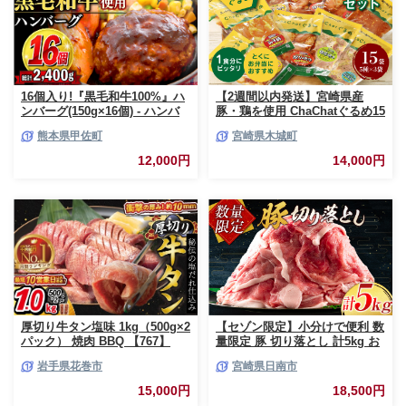
16個入り!『黒毛和牛100%』ハ
【2週間以内発送】宮崎県産
ンバーグ(150g×16個) - ハンバ
豚・鶏を使用 ChaChatぐるめ15
ーグ おべんとう お弁当 おかず
個バラエティセット
熊本県甲佐町
宮崎県木城町
個包装 小分け 人気 牛肉100%
_K16_0040_4
黒毛和牛 冷凍 国産 おすすめ ラ
12,000円
14,000円
ンキング 和牛 お取り寄せ 焼く
だけ 熊本県産 熊本産 国内産 国
産牛 総菜 甲佐町【価格改定】X
厚切り牛タン塩味 1kg（500g×2
【セゾン限定】小分けで便利 数
パック） 焼肉 BBQ 【767】
量限定 豚 切り落とし 計5kg お
肉 豚肉 ポーク 国産 小分け 真
岩手県花巻市
宮崎県日南市
空パック 個包装 万能食材 おす
すめ おかず 食品 炒め物 お弁当
15,000円
18,500円
豚丼 豚しゃぶ しゃぶしゃぶ 焼