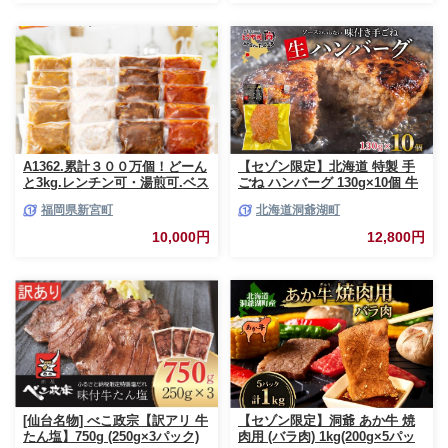
肉 お祝い 記念日 ギフト 贈り物
贈答 プレゼント おすそ分け 宮
崎県 日南市 送料無料_CCV2-26
A1362.累計３００万個！どーん
【セゾン限定】北海道 特製 手
と3kg.レンチン可・湯煎可.ベス
ごね ハンバーグ 130g×10個 牛
トな４種ハンバーグセット
肉 豚肉 合挽 挽肉 ミンチ 国産
福岡県新宮町
北海道洞爺湖町
【150g×20個】【訳あり】【北
肉屋 手作り 小分け ジューシー
海道・沖縄・離島へ配送不可】
おかず 本格的 簡単 調理 グルメ
10,000円
12,800円
お取り寄せ お肉屋 たどころ 送
料無料
[仙台名物] べこ政宗【訳アリ 牛
【セゾン限定】洞爺 あか牛 焼
たん塩】750g (250g×3パック)
肉用 (バラ肉) 1kg(200g×5パッ