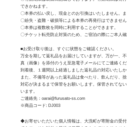
できかねます。
〇本券の払い戻し、現金とのお引換はいたしません。ま
〇紛失・盗難・破損等による本券の再発行はできません
〇本券は複数枚を同時に利用することができます。
〇チケット転売防止対策のため、ご宿泊の際にご本人確
■お受け取り後は、すぐに状態をご確認ください。
万全を期して返礼品をお届けしていますが、万が一、不
真（画像）を添付のうえ至急電子メールにてご連絡くだ
到着後、１週間以上経過しました返礼品の対応いたしか
また、不備等があった返礼品は食べたり、飲んだり、捨
対応が決まるまで保管をお願いします。保管されてない
います。
ご連絡先：oarai@furusato-ss.com
※商品コード: DJ003
◆お寄せいただいた個人情報は、大洗町が寄附金の受付