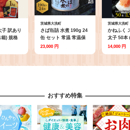
茨城県大洗町
茨城県大洗町
太子 訳あり
さば缶詰 水煮 190g 24
かねふく 
1箱) 規格
缶 セット 常温 常温保
太子 50本 
 訳アリ わ
存 国産 鯖 サバ 缶詰 さ
1.5kg ば
23,000 円
14,000 円
 切子 め
ば缶 サバ缶 鯖缶 缶詰
着色 茨城
凍 小分け
め かんづめ 保存食 非
いパーク 
たいパーク
常食 長期保存 長期保管
ューブ 冷
し 有着色
備蓄 魚介 魚介類 冷凍
パゲッティ
簡単調理 簡単料理 おか
小分け 使
ず
調味料
おすすめ特集