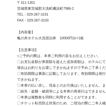
〒311-1301
茨城県東茨城郡大洗町磯浜町7986-2
TEL：029-267-3191
FAX：029-267-3193
【内容量】
亀の井ホテル大洗宿泊券 10000円分×1枚
【注意事項】
○ご予約の際は、本券ご利用の旨をお伝えください。
〇お支払金額が券面額を超えた追加差額は、ホテルにて
場合はお釣りをお渡しできかねますので予めご了承くだ
〇有効期限は裏面に記載しております。有効期限は発行
できかねます。
〇本券の払い戻し、現金とのお引換はいたしません。ま
〇紛失・盗難・破損等による本券の再発行はできません
〇本券は複数枚を同時に利用することができます。
〇チケット転売防止対策のため、ご宿泊の際にご本人確