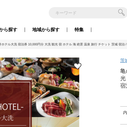
から
探す
地域から
探す
特集
ホテル大洗 宿泊券 10,000円分 大洗 観光 宿 ホテル 海 絶景 温泉 旅行 チケット 茨城 宿泊 
茨
亀
光
宿