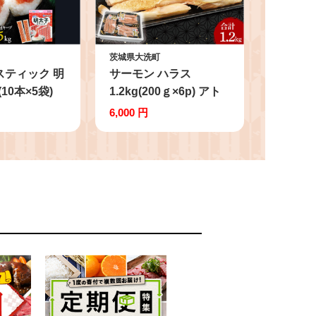
茨城県大洗町
スティック 明
サーモン ハラス
(10本×5袋)
1.2kg(200ｇ×6p) アト
らこ 個包装 無
ランティックサーモン
6,000 円
 大洗 めんた
鮭 鮭はらす 大洗町 大
めんたいこ チ
洗 魚 さかな 魚介類 冷
凍 パスタ ス
凍 工場直送 おかず お
ー おにぎり
つまみ
い切り 家庭用