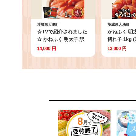
茨城県大洗町
茨城県大洗町
☆TVで紹介されました
かねふく 明
☆ かねふく 明太子 訳
切れ子 1kg (
あり 1kg 特上 切れ子
外 不揃い 傷
14,000 円
13,000 円
切子 めんたいこ 魚介類
けあり 切れ子
めんたいパーク わけあ
んたいこ 冷
り 規格外 不揃い 傷 家
魚介類 めん
庭用
家庭用 ほぐ
大洗