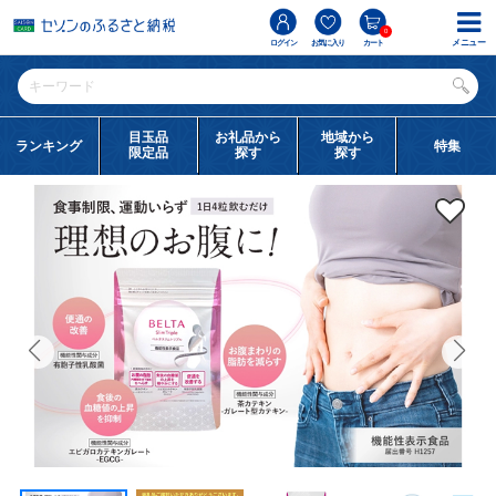
0
メニュー
ログイン
お気に入り
カート
目玉品
お礼品から
地域から
ランキング
特集
限定品
探す
探す