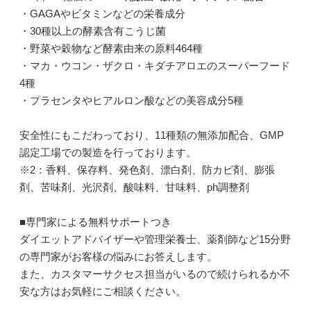
・GAGAやビタミンなどの栄養成分
・30種以上の酵素含有こうじ菌
・野菜や穀物など酵素由来の原料464種
・マカ・ウコン・ザクロ・キダチアロエのスーパーフード
4種
・プラセンタやヒアルロン酸などの美容成分5種
安全性にもこだわっており、11種類の無添加配合、GMP
認定工場での製造を行っております。
※2：香料、保存料、発色剤、漂白剤、防カビ剤、膨張
剤、苦味剤、光沢剤、酸味料、甘味料、ph調整剤
■専門家による無料サポートつき
ダイエットアドバイザーや管理栄養士、薬剤師など15分野
の専門家がお客様の悩みにお答えします。
また、カスタマーサクセス担当がいるので続けられるか不
安な方はお気軽にご相談ください。