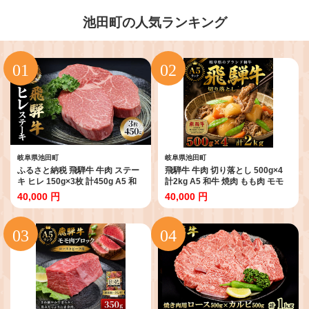
池田町の人気ランキング
岐阜県池田町
岐阜県池田町
ふるさと納税 飛騨牛 牛肉 ステー
飛騨牛 牛肉 切り落とし 500g×4
キ ヒレ 150g×3枚 計450g A5 和
計2kg A5 和牛 焼肉 もも肉 モモ
牛 お肉 ステーキ
バラ カルビ お肉 ブランド和牛
40,000 円
40,000 円