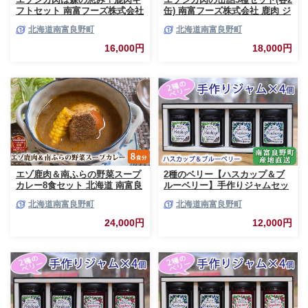
フトセット 南富フーズ株式会社
缶) 南富フーズ株式会社 鹿肉 ジ
鹿肉 ジビエ 鹿 詰め合わせ 肉
ビエ 鹿 詰め合わせ 肉 北海道
北海道南富良野町
北海道南富良野町
北海道 南富良野町 エゾシカ 缶
南富良野町 エゾシカ 缶詰 セッ
詰 セット 詰合せ 贈り物 ギフト
ト 詰合せ 肉の加工品 おかず お
16,000円
18,000円
ジャーキー
弁当 おつまみ 惣菜
エゾ鹿肉＆南ふらの野菜スープ
2種のベリー【ハスカップ＆ブ
カレー8食セット 北海道 南富良
ルーベリー】手作りジャムセッ
野町 エゾシカ 鹿 鹿肉 カレー
ト 各2個 北海道 南富良野町 ジ
北海道南富良野町
北海道南富良野町
スープカレー セット 詰合せ 加
ャム ベリー ハスカップ ブルー
工食品 惣菜 レトルト
ベリー ソース
24,000円
12,000円