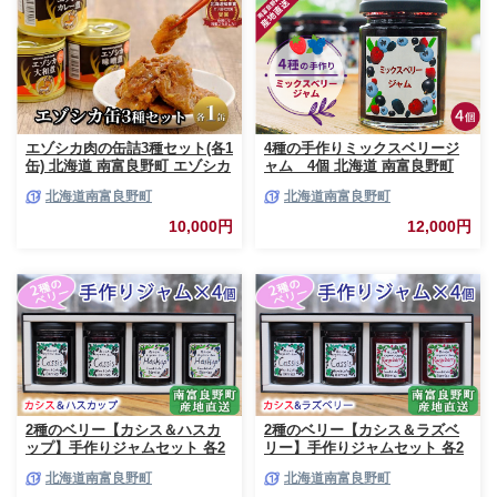
エゾシカ肉の缶詰3種セット(各1
4種の手作りミックスベリージ
缶) 北海道 南富良野町 エゾシカ
ャム 4個 北海道 南富良野町
鹿 鹿肉 肉 お肉 缶詰 セット 詰
ジャム ベリー ソース セット 詰
北海道南富良野町
北海道南富良野町
合せ ジビエ 加工品 北海道産 国
合せ ブルーベリー てんさい糖
産 おつまみ おかず 高たんぱく
酸味 甘味 香り 甘酸っぱい 美味
10,000円
12,000円
低脂肪 鉄分 カレー 味噌 食べや
しい 甘さ控えめ
すい
2種のベリー【カシス＆ハスカ
2種のベリー【カシス＆ラズベ
ップ】手作りジャムセット 各2
リー】手作りジャムセット 各2
個 北海道 南富良野町 ジャム カ
個 北海道 南富良野町 ジャム ベ
北海道南富良野町
北海道南富良野町
シス ハスカップ ソース 果実 て
リー カシス ラズベリー ソース