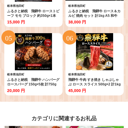
岐阜県池田町
岐阜県池田町
ふるさと納税 飛騨牛 ローストビ
ふるさと納税 飛騨牛 ロース＆カ
ーフ モモ ブロック 約350g×1本
ルビ 焼肉 セット 計1kg A5 和牛
専用粉 タレ付き 牛肉 和牛
牛肉 お肉 ロース カルビ 食べ比べ
15,000 円
38,000 円
焼肉用 バーベキュー BBQ
岐阜県池田町
岐阜県池田町
ふるさと納税 飛騨牛 ハンバーグ
飛騨牛 牛肉 すき焼き しゃぶしゃ
ロースバーグ 150g×5枚 計750g
ぶ ロース スライス 500g×2 計1kg
和牛
A5 和牛 すきやき すき焼き肉 すき
20,000 円
45,000 円
焼き用肉 シャブシャブ お肉 霜降
り ブランド和牛
カテゴリに関連するお礼品