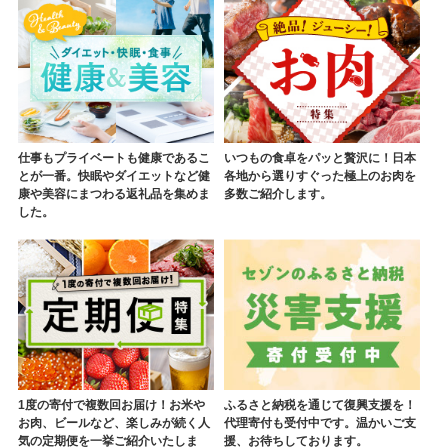
仕事もプライベートも健康であるこ
いつもの食卓をパッと贅沢に！日本
とが一番。快眠やダイエットなど健
各地から選りすぐった極上のお肉を
康や美容にまつわる返礼品を集めま
多数ご紹介します。
した。
1度の寄付で複数回お届け！お米や
ふるさと納税を通じて復興支援を！
お肉、ビールなど、楽しみが続く人
代理寄付も受付中です。温かいご支
気の定期便を一挙ご紹介いたしま
援、お待ちしております。