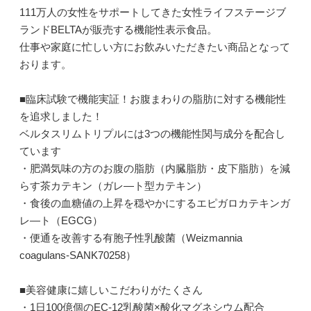
111万人の女性をサポートしてきた女性ライフステージブ
ランドBELTAが販売する機能性表示食品。
仕事や家庭に忙しい方にお飲みいただきたい商品となって
おります。
■臨床試験で機能実証！お腹まわりの脂肪に対する機能性
を追求しました！
ベルタスリムトリプルには3つの機能性関与成分を配合し
ています
・肥満気味の方のお腹の脂肪（内臓脂肪・皮下脂肪）を減
らす茶カテキン（ガレ—ト型カテキン）
・食後の血糖値の上昇を穏やかにするエピガロカテキンガ
レ—ト（EGCG）
・便通を改善する有胞子性乳酸菌（Weizmannia
coagulans-SANK70258）
■美容健康に嬉しいこだわりがたくさん
・1日100億個のEC-12乳酸菌×酸化マグネシウム配合