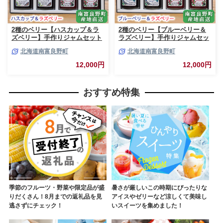
2種のベリー【ハスカップ＆ラ
2種のベリー【ブルーベリー＆
ズベリー】手作りジャムセット
ラズベリー】手作りジャムセッ
各2個 北海道 南富良野町 ジャ
ト 各2個 北海道 南富良野町 ジ
北海道南富良野町
北海道南富良野町
ム ベリー ハスカップ ラズベリ
ャム ベリー ブルーベリー ラズ
ー ソース カシス てんさい糖 無
ベリー ソース カシス 果実 てん
12,000円
12,000円
農薬 ポリフェノール 鉄分 ビタ
さい糖 無農薬
ミン
おすすめ特集
季節のフルーツ・野菜や限定品が盛
暑さが厳しいこの時期にぴったりな
りだくさん！8月までの返礼品を見
アイスやゼリーなど涼しくて美味し
逃さずにチェック！
いスイーツを集めました！