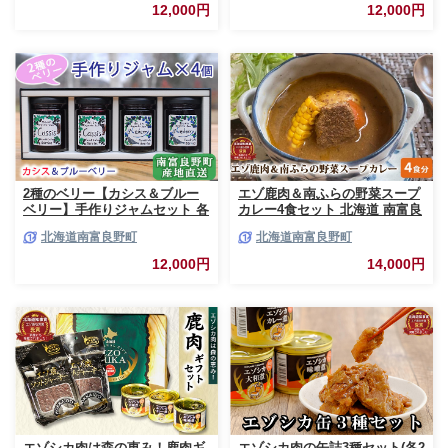
んさい糖 無農薬 ポリフェノー
果実 てんさい糖 無農薬
12,000円
12,000円
ル 鉄分 ビタミン
2種のベリー【カシス＆ブルー
エゾ鹿肉＆南ふらの野菜スープ
ベリー】手作りジャムセット 各
カレー4食セット 北海道 南富良
2個 北海道 南富良野町 ジャム
野町 エゾシカ 鹿 鹿肉 カレー
北海道南富良野町
北海道南富良野町
ベリー カシス ブルーベリー ソ
スープカレー セット 詰合せ 加
ース 果実 てんさい糖 無農薬 甘
工食品 惣菜 レトルト
12,000円
14,000円
酸っぱい
エゾシカ肉は森の恵み！鹿肉ギ
エゾシカ肉の缶詰3種セット(各2