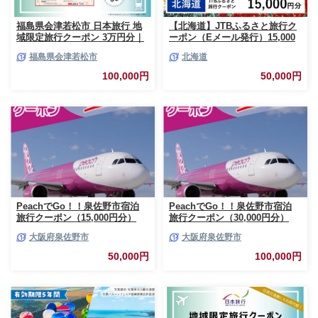
福島県会津若松市 日本旅行 地
【北海道】JTBふるさと旅行ク
域限定旅行クーポン 3万円分｜
ーポン（Eメール発行）15,000
トラベルクーポン 納税チケット
円分 北海道 旅行 クーポン トラ
福島県会津若松市
北海道
旅行 宿泊券 ホテル 観光 旅行
ベル 宿泊 観光 体験 国内旅行 E
旅行券 交通費 体験 宿泊 夏休み
メール発行 デジタル 利用券 人
100,000円
50,000円
冬休み 家族旅行 ひとり旅 カッ
気 おすすめ JTBW015T
プル 夫婦 親子 会津若松旅行
[0819]
PeachでGo！！泉佐野市宿泊
PeachでGo！！泉佐野市宿泊
旅行クーポン（15,000円分）
旅行クーポン（30,000円分）
【宿泊 旅行 ホテル トラベル】
【宿泊 旅行 ホテル トラベル】
大阪府泉佐野市
大阪府泉佐野市
050F082
100F019
50,000円
100,000円