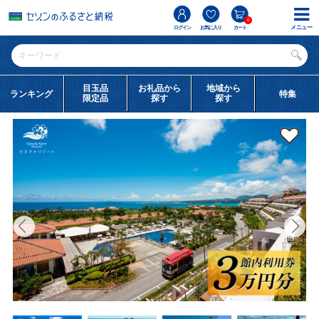
0
メニュー
ログイン
お気に入り
カート
目玉品
お礼品から
地域から
ランキング
特集
限定品
探す
探す