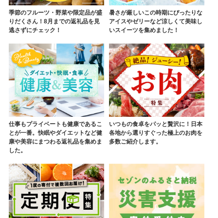
季節のフルーツ・野菜や限定品が盛
暑さが厳しいこの時期にぴったりな
りだくさん！8月までの返礼品を見
アイスやゼリーなど涼しくて美味し
逃さずにチェック！
いスイーツを集めました！
仕事もプライベートも健康であるこ
いつもの食卓をパッと贅沢に！日本
とが一番。快眠やダイエットなど健
各地から選りすぐった極上のお肉を
康や美容にまつわる返礼品を集めま
多数ご紹介します。
した。