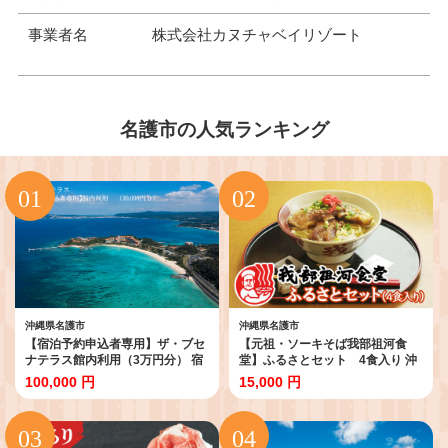
事業者名
株式会社カヌチャベイリゾート
名護市の人気ランキング
沖縄県名護市
沖縄県名護市
【宿泊予約申込者専用】ザ・ブセ
【元祖・ソーキそば我部祖河食
ナテラス館内利用（3万円分） 宿
堂】ふるさとセット 4食入り 沖
泊券 ホテル 宿 旅行 1泊2日 人気
縄 おきなわ 食堂 そば そーき ソー
100,000 円
15,000 円
おすすめ レストラン スパ 新婚旅
キ 三枚肉 肉 沖縄そば おきなわそ
行 バカンス 海 カップル 家族 ファ
ば おすすめ 限定 人気 プレゼント
ミリー 友人 名護市 サプライズ 新
贈答 ギフト 家族 ファミリー 汁 ス
婚 誕生日
ープ