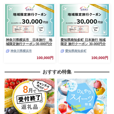
神奈川県横浜市 日本旅行 地
愛知県南知多町 日本旅行 地域
域限定旅行クーポン30,000円分
限定 旅行クーポン 30,000円分
旅行 旅行券 観光 レジャー 宿泊
神奈川県横浜市
愛知県南知多町
アウトドア 温泉 リフレッシュ
家族 友人 カップル 愛知 南知多
100,000円
100,000円
おすすめ特集