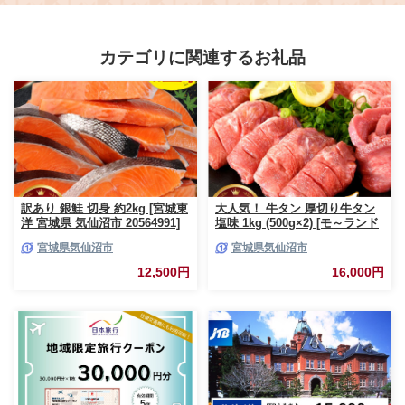
ァミリー 友人 名護市 サプライズ
やつ お取り寄せ しっとり 焼き菓
新婚 誕生日
子 沖縄土産 アレンジ お菓子 お徳
用 ご褒美 食べきり
カテゴリに関連するお礼品
訳あり 銀鮭 切身 約2kg [宮城東
大人気！ 牛タン 厚切り牛タン
洋 宮城県 気仙沼市 20564991]
塩味 1kg (500g×2) [モ～ランド
鮭 魚介類 海鮮 訳アリ 規格外
宮城県 気仙沼市 20564660] 肉
宮城県気仙沼市
宮城県気仙沼市
不揃い さけ サケ 鮭切身 シャケ
牛肉 精肉 牛たん 牛タン塩 牛た
切り身 冷凍 家庭用 おかず 弁当
ん塩 冷凍 焼肉 BBQ アウトドア
12,500円
16,000円
支援 サーモン 銀鮭切り身 魚 わ
バーベキュー 厚切り タン
けあり