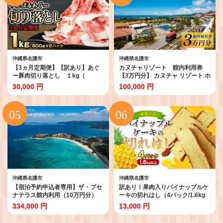
沖縄県名護市
沖縄県名護市
【3ヵ月定期便】【訳あり】あぐ
カヌチャリゾート 館内利用券
ー豚肉切り落とし １kg（
【3万円分】 カヌチャ リゾート ホ
500g×2パック）簡易包装シリー
テル 宿泊 ゴルフ レジャー レスト
30,000 円
100,000 円
ズ【白豚あぐー】 訳アリ 豚 切り
ラン バー リラクゼーション スパ
落とし 簡易包装 SDGS 豚汁 あぐ
サロン セラピー 琉球 整体 レンタ
ー 名護市 銘柄豚肉 簡単料理 アレ
ルカート アクティビティ ビーチ
ンジ おかず 食品 国産豚 うまみ 冷
プール 体験 やちむん
凍 真空パック 2パック 2袋 やんば
る
沖縄県名護市
沖縄県名護市
【宿泊予約申込者専用】ザ・ブセ
訳あり！果肉入りパイナップルケ
ナテラス館内利用（10万円分）
ーキの切れはし（4パック/1.6kg
宿泊券 ホテル 宿 旅行 1泊2日 人
以上） ご当地 スイーツ 南国 カス
334,000 円
13,000 円
気 おすすめ ギフト プレゼント 贈
テラ 切り落とし お得 アウトレッ
り物 バカンス 海 カップル 家族 フ
ト 工場直送 トロピカル 自宅用 お