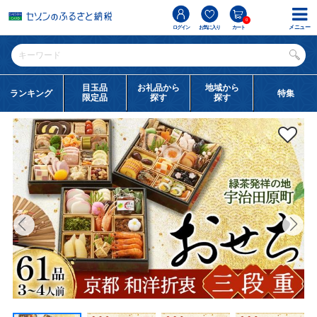
0
メニュー
ログイン
お気に入り
カート
目玉品
お礼品から
地域から
ランキング
特集
限定品
探す
探す