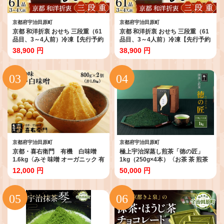
京都府宇治田原町
京都府宇治田原町
京都 和洋折衷 おせち 三段重（61
京都 和洋折衷 おせち 三段重（61
品目、3～4人前）冷凍【先行予約
品目、3～4人前）冷凍【先行予約
／毎年・早期受付終了品】12月29
／毎年・早期受付終了品】12月29
38,900 円
38,900 円
日か30日配送（日時指定不可）
日か30日配送（日時指定不可）
〈本物の抹茶・ほうじ茶チョコ入
〈ころ柿羊羹・玉露ちりめん入
り、おせち、おせち料理、冷凍お
り、おせち、おせち料理、冷凍お
せち〉
せち〉
京都府宇治田原町
京都府宇治田原町
京都・喜右衛門 有機 白味噌
極上宇治深蒸し煎茶「徳の匠」
1.6kg〈みそ 味噌 オーガニック 有
1kg（250g×4本）〈お茶 茶 煎茶
機 天然醸造 お雑煮 加工食品 発酵
緑茶 極上 高級 深むし 深蒸し茶 茶
12,000 円
50,000 円
食品 白大豆 天日塩 調味料〉
葉 宇治 宇治茶 日本茶 飲料 加工食
品〉