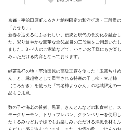
京都・宇治田原町ふるさと納税限定の和洋折衷・三段重の
「おせち」。
新春を迎えるにふさわしい、伝統と現代の食文化を融合し
た、彩り鮮やかな豪華な全61品目の三段重をご用意いたし
ました。3～4人のご家族などで、小さいお子様にもお楽し
みいただける内容となっております。
緑茶発祥の地・宇治田原の高級玉露を使った「玉露ちりめ
ん」と、縁起物として重宝される特産の干し柿・古老柿
（ころがき）を使った「古老柿ようかん」の地域限定の一
品もご用意。
数の子や海老の旨煮、黒豆、きんとんなどの和食材と、ス
モークサーモン、トリュフレパン、クランベリーを使用し
たくるみなどお子様でもお楽しみいただける洋風食材もふ
んだんに盛り込んでいます。また、お酒の肴、ごはんのお