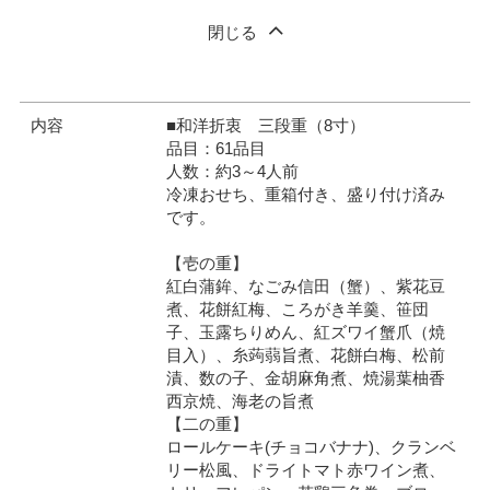
閉じる
内容
■和洋折衷 三段重（8寸）
品目：61品目
人数：約3～4人前
冷凍おせち、重箱付き、盛り付け済み
です。
【壱の重】
紅白蒲鉾、なごみ信田（蟹）、紫花豆
煮、花餅紅梅、ころがき羊羹、笹団
子、玉露ちりめん、紅ズワイ蟹爪（焼
目入）、糸蒟蒻旨煮、花餅白梅、松前
漬、数の子、金胡麻角煮、焼湯葉柚香
西京焼、海老の旨煮
【二の重】
ロールケーキ(チョコバナナ)、クランベ
リー松風、ドライトマト赤ワイン煮、