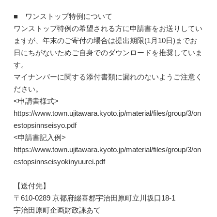
■ ワンストップ特例について
ワンストップ特例の希望される方に申請書をお送りしてい
ますが、年末のご寄付の場合は提出期限(1月10日)までお
日にちがないためご自身でのダウンロードを推奨していま
す。
マイナンバーに関する添付書類に漏れのないようご注意く
ださい。
<申請書様式>
https://www.town.ujitawara.kyoto.jp/material/files/group/3/on
estopsinnseisyo.pdf
<申請書記入例>
https://www.town.ujitawara.kyoto.jp/material/files/group/3/on
estopsinnseisyokinyuurei.pdf
【送付先】
〒610-0289 京都府綴喜郡宇治田原町立川坂口18-1
宇治田原町企画財政課あて