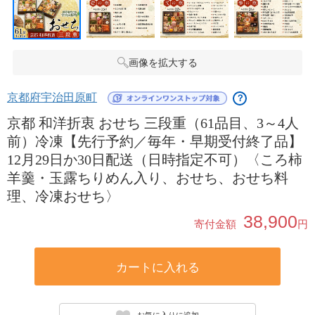
画像を拡大する
京都府宇治田原町
？
京都 和洋折衷 おせち 三段重（61品目、3～4人
前）冷凍【先行予約／毎年・早期受付終了品】
12月29日か30日配送（日時指定不可）〈ころ柿
羊羹・玉露ちりめん入り、おせち、おせち料
理、冷凍おせち〉
38,900
寄付金額
円
カートに入れる
お気に入りに追加