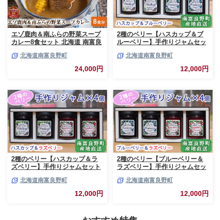
エゾ鹿肉＆南ふらの野菜スープ
2種のベリー【ハスカップ＆ブ
カレー8食セット 北海道 南富良
ルーベリー】手作りジャムセッ
野町 エゾシカ 鹿 鹿肉 カレー
ト 各2個 北海道 南富良野町 ジ
北海道南富良野町
北海道南富良野町
スープカレー セット 詰合せ 加
ャム ベリー ハスカップ ブルー
工食品 惣菜 レトルト
ベリー ソース
24,000円
12,000円
2種のベリー【ハスカップ＆ラ
2種のベリー【ブルーベリー＆
ズベリー】手作りジャムセット
ラズベリー】手作りジャムセッ
各2個 北海道 南富良野町 ジャ
ト 各2個 北海道 南富良野町 ジ
北海道南富良野町
北海道南富良野町
ム ベリー ハスカップ ラズベリ
ャム ベリー ブルーベリー ラズ
ー ソース カシス てんさい糖 無
ベリー ソース カシス 果実 てん
12,000円
12,000円
農薬 ポリフェノール 鉄分 ビタ
さい糖 無農薬
ミン