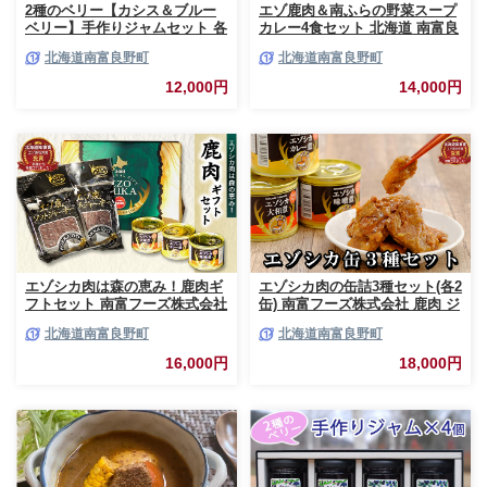
2種のベリー【カシス＆ブルー
エゾ鹿肉＆南ふらの野菜スープ
ベリー】手作りジャムセット 各
カレー4食セット 北海道 南富良
2個 北海道 南富良野町 ジャム
野町 エゾシカ 鹿 鹿肉 カレー
北海道南富良野町
北海道南富良野町
ベリー カシス ブルーベリー ソ
スープカレー セット 詰合せ 加
ース 果実 てんさい糖 無農薬 甘
工食品 惣菜 レトルト
12,000円
14,000円
酸っぱい
エゾシカ肉は森の恵み！鹿肉ギ
エゾシカ肉の缶詰3種セット(各2
フトセット 南富フーズ株式会社
缶) 南富フーズ株式会社 鹿肉 ジ
鹿肉 ジビエ 鹿 詰め合わせ 肉
ビエ 鹿 詰め合わせ 肉 北海道
北海道南富良野町
北海道南富良野町
北海道 南富良野町 エゾシカ 缶
南富良野町 エゾシカ 缶詰 セッ
詰 セット 詰合せ 贈り物 ギフト
ト 詰合せ 肉の加工品 おかず お
16,000円
18,000円
ジャーキー
弁当 おつまみ 惣菜