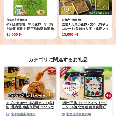
京都府宇治田原町
京都府宇治田原町
特別金賞受賞 宇治抹茶 琴〈特
京都きよ泉の抹茶・ほうじ茶チョ
別金賞 高級 お茶 宇治抹茶 抹茶 粉
コレート(各19枚入り)〈抹茶 スイ
末 緑茶 茶道 お抹茶 濃茶 薄茶 飲
ーツ お菓子 スイーツ ギフト 宇治
15,000 円
13,000 円
料〉 飲料類
抹茶 抹茶 ほうじ茶 チョコ デザー
ト 洋菓子 贈り物 プレゼント チョ
コレート〉
カテゴリに関連するお礼品
エゾシカ肉の缶詰3種セット(各1
4種の手作りミックスベリージ
缶) 北海道 南富良野町 エゾシカ
ャム 4個 北海道 南富良野町
鹿 鹿肉 肉 お肉 缶詰 セット 詰
ジャム ベリー ソース セット 詰
北海道南富良野町
北海道南富良野町
合せ ジビエ 加工品 北海道産 国
合せ ブルーベリー てんさい糖