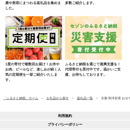
康や美容にまつわる返礼品を集めま
多数ご紹介します。
した。
1度の寄付で複数回お届け！お米や
ふるさと納税を通じて復興支援を！
お肉、ビールなど、楽しみが続く人
代理寄付も受付中です。温かいご支
気の定期便を一挙ご紹介いたしま
援、お待ちしております。
す。
「ふるさと納税」ホーム
お礼品から探す
返礼品一覧
京都 和洋折衷 お
利用規約
プライバシーポリシー