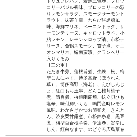
トリュフレパン、若鶏三色巻、ブロッ
コリーバジル香味、ブロッコリーの彩
りレモンサラダ、スモークサーモント
ラウト、抹茶羊羹、わらび餅黒糖風
味、海鮮マリネ、ベーコンドッグ、サ
ーモンテリーヌ、キャロットラペ、小
鮎レモン、レモンシロップ漬、市松テ
リーヌ、合鴨スモーク、杏子煮、オニ
オンマリネ、鰆南蛮漬、クランベリー
入りくるみ
【三の重】
たたき牛蒡、蓮根旨煮、生麩 松、梅
型こんにゃく、博多高野（ほうれん
草）、博多高野（海老）、えびしんじ
ょ、紅白もち玉串、どんこ椎茸柚子
煮、筍旨煮、桜鱒幽庵焼、帆立貝ひも
塩辛、味付鱒いくら、鳴門金時レモン
風味、わかさぎかつお節和え、きんと
ん、渋皮栗甘露煮、市松錦糸巻、黒豆
煮、梅型百合根羊羹、伊達巻、旨辛に
しん、紅白なます、のどぐろ広島菜巻