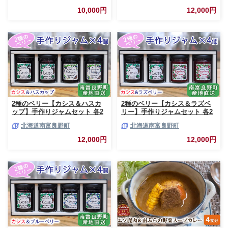
産 おつまみ おかず 高たんぱく
酸味 甘味 香り 甘酸っぱい 美味
10,000円
12,000円
低脂肪 鉄分 カレー 味噌 食べや
しい 甘さ控えめ
すい
2種のベリー【カシス＆ハスカ
2種のベリー【カシス＆ラズベ
ップ】手作りジャムセット 各2
リー】手作りジャムセット 各2
個 北海道 南富良野町 ジャム カ
個 北海道 南富良野町 ジャム ベ
北海道南富良野町
北海道南富良野町
シス ハスカップ ソース 果実 て
リー カシス ラズベリー ソース
んさい糖 無農薬 ポリフェノー
果実 てんさい糖 無農薬
12,000円
12,000円
ル 鉄分 ビタミン