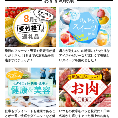
おすすめ特集
季節のフルーツ・野菜や限定品が盛
暑さが厳しいこの時期にぴったりな
りだくさん！8月までの返礼品を見
アイスやゼリーなど涼しくて美味し
逃さずにチェック！
いスイーツを集めました！
仕事もプライベートも健康であるこ
いつもの食卓をパッと贅沢に！日本
とが一番。快眠やダイエットなど健
各地から選りすぐった極上のお肉を