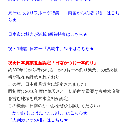
果汁たっぷりフルーツ特集 ～南国からの贈り物～はこち
ら★
日南市の魅力が満載!!新着特集はこちら★
祝・4連覇!!日本一『宮崎牛』特集はこちら★
祝★日本農業遺産認定『日南かつお一本釣り』
約300年前から行われる「かつお一本釣り漁業」の伝統技
術が現在も継承されており
この度、日本農業遺産に認定されました!!
同制度は2016年度に創設され、伝統的で重要な農林水産業
を営む地域を農林水産相が認定。
この機会に日南のかつおをぜひお試しください♪
『かつお しょう油 なまぶし』はこちら★
『大判カツオの柵』はこちら★