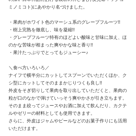
ミノミコト)にあやかり名づけました。
・果肉がホワイト色のマーシュ系のグレープフルーツ!!
・樹上完熟を徹底し、味を凝縮!!
・グレープフルーツ特有のほどよい酸味と甘味に加え、ほ
のかな苦味が相まった爽やかな味と香り!!
・果汁たっぷりでとってもジューシー♪
＼食べ方いろいろ／
ナイフで横半分にカットしてスプーンでいただくほか、ク
シ型にカットしてそのままかじりつくも良し!!
外皮をそぎ切りして果肉を取り出していただくと、果肉の
粒が口のなかで弾けていっそう爽やかさが引き立ちます。
そのまま絞ってジュースやお酒に加えて飲んだり、カクテ
ルやゼリーの材料としても使用できます。
さらに、外皮はジャムやピールなどのお菓子作りにも活用
いただけます。