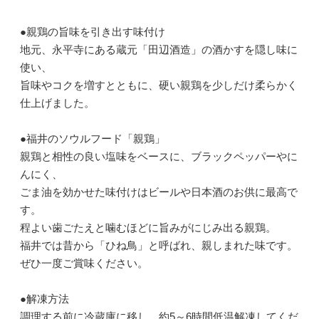
●親鶏の旨味を引き出す味付け
地元、永平寺にある蔵元「田辺酒造」の酒かすを隠し味に
使い、
旨味やコクを増すとともに、硬い親鶏を少しだけ柔らかく
仕上げました。
●福井のソウルフード「親鶏」
親鶏と相性の良い塩味をベースに、ブラックペッパーやに
んにく、
ごま油を効かせた味付けはビールや日本酒のお供に最高で
す。
程よい歯ごたえと噛むほどに旨みがにじみ出る親鶏。
福井では昔から「ひね鳥」と呼ばれ、親しまれた味です。
ぜひ一度ご賞味ください。
●解凍方法
調理する前に冷蔵庫に移し、約5～6時間低温解凍してくだ