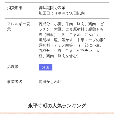
消費期限
賞味期限で表示
加工日より冷凍で90日以内
アレルギー表
乳成分、小麦、牛肉、豚肉、鶏肉、ゼ
示
ラチン、大豆、ごま原材料：親鶏もも
肉（国産）、酒、ごま油、にんにく、
黒胡椒、塩、酒かす、中華スープの素/
調味料（アミノ酸等）（一部に小麦、
乳成分、牛肉、ごま、ゼラチン、大
豆、鶏肉、豚肉を含む）
温度帯
冷凍
事業者名
前田かしわ店
永平寺町の人気ランキング