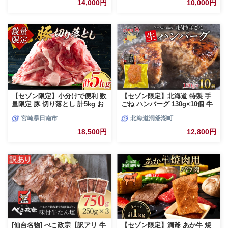
14,000円
10,000円
【セゾン限定】小分けで便利 数
【セゾン限定】北海道 特製 手
量限定 豚 切り落とし 計5kg お
ごね ハンバーグ 130g×10個 牛
肉 豚肉 ポーク 国産 小分け 真
肉 豚肉 合挽 挽肉 ミンチ 国産
宮崎県日南市
北海道洞爺湖町
空パック 個包装 万能食材 おす
肉屋 手作り 小分け ジューシー
すめ おかず 食品 炒め物 お弁当
おかず 本格的 簡単 調理 グルメ
18,500円
12,800円
豚丼 豚しゃぶ しゃぶしゃぶ 焼
お取り寄せ お肉屋 たどころ 送
肉 お祝い 記念日 ギフト 贈り物
料無料
贈答 プレゼント おすそ分け 宮
崎県 日南市 送料無料_CCV2-26
[仙台名物] べこ政宗【訳アリ 牛
【セゾン限定】洞爺 あか牛 焼