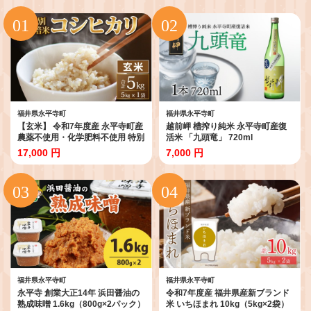
福井県永平寺町
福井県永平寺町
【玄米】 令和7年度産 永平寺町産
越前岬 槽搾り純米 永平寺町産復
農薬不使用・化学肥料不使用 特別
活米 「九頭竜」 720ml
栽培米 コシヒカリ 5kg [B-
17,000 円
7,000 円
033056] / 無農薬 減農薬 こしひか
り 特別栽培 米 お米 5キロ 米 米 お
米 コメ 送料無料 こしひかり 福井
福井県永平寺町
福井県永平寺町
永平寺 創業大正14年 浜田醤油の
令和7年度産 福井県産新ブランド
熟成味噌 1.6kg（800g×2パック）
米 いちほまれ 10kg（5kg×2袋）