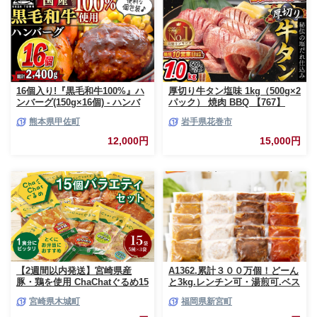
16個入り!『黒毛和牛100%』ハ
厚切り牛タン塩味 1kg（500g×2
ンバーグ(150g×16個) - ハンバ
パック） 焼肉 BBQ 【767】
ーグ おべんとう お弁当 おかず
熊本県甲佐町
岩手県花巻市
個包装 小分け 人気 牛肉100%
黒毛和牛 冷凍 国産 おすすめ ラ
12,000円
15,000円
ンキング 和牛 お取り寄せ 焼く
だけ 熊本県産 熊本産 国内産 国
産牛 総菜 甲佐町【価格改定】X
【2週間以内発送】宮崎県産
A1362.累計３００万個！どーん
豚・鶏を使用 ChaChatぐるめ15
と3kg.レンチン可・湯煎可.ベス
個バラエティセット
トな４種ハンバーグセット
宮崎県木城町
福岡県新宮町
_K16_0040_4
【150g×20個】【訳あり】【北
海道・沖縄・離島へ配送不可】