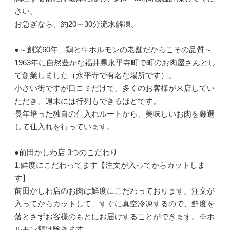
さい。
お急ぎなら、約20～30分流水解凍。
●～創業60年、鶏と牛ホルモンの老舗だからこその品質～
1963年に自然豊かな福井県永平寺町で町のお肉屋さんとし
て創業しました（永平寺で有名な場所です）。
小さい街ですが口コミだけで、多くのお客様が来店してい
ただき、週末には行列もできるほどです。
長年培った独自の仕入れルートから、美味しいお肉を厳選
して仕入れを行っています。
●前田かしわ店 3つのこだわり
1.鮮度にこだわってます【注文が入ってからカットしま
す】
前田かしわ店のお肉は鮮度にこだわっております。注文が
入ってからカットして、すぐに真空冷凍するので、鮮度を
落とさずお客様のもとにお届けすることができます。※ホ
ルモン類は除きます。