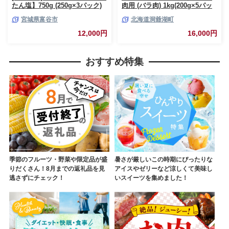
たん塩】750g (250g×3パック)
肉用 (バラ肉) 1kg(200g×5パッ
｜牛タン しお 訳あり 焼肉 牛肉
ク) 北海道 洞爺湖 お肉 牛肉 バ
宮城県富谷市
北海道洞爺湖町
[0256]
ーベキュー おうち焼肉 BBQ ジ
ューシー ヘルシー 赤身本来の
12,000円
16,000円
うまみ コク 柔らかい
おすすめ特集
季節のフルーツ・野菜や限定品が盛
暑さが厳しいこの時期にぴったりな
りだくさん！8月までの返礼品を見
アイスやゼリーなど涼しくて美味し
逃さずにチェック！
いスイーツを集めました！