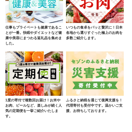
仕事もプライベートも健康であるこ
いつもの食卓をパッと贅沢に！日本
とが一番。快眠やダイエットなど健
各地から選りすぐった極上のお肉を
康や美容にまつわる返礼品を集めま
多数ご紹介します。
した。
1度の寄付で複数回お届け！お米や
ふるさと納税を通じて復興支援を！
お肉、ビールなど、楽しみが続く人
代理寄付も受付中です。温かいご支
気の定期便を一挙ご紹介いたしま
援、お待ちしております。
す。