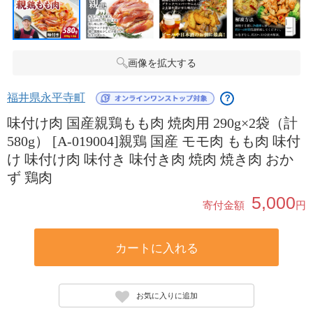
画像を拡大する
福井県永平寺町
？
味付け肉 国産親鶏もも肉 焼肉用 290g×2袋（計
580g） [A-019004]親鶏 国産 モモ肉 もも肉 味付
け 味付け肉 味付き 味付き肉 焼肉 焼き肉 おか
ず 鶏肉
5,000
寄付金額
円
カートに入れる
お気に入りに追加