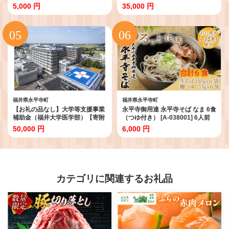
[A-014015] / お味噌 味噌汁 味噌
[B-002027] / 米 お米 こめ コメ 10
5,000 円
35,000 円
みそ 2個 天然熟成 米みそ 米味噌
キロ 福井 特A 5キロ 5kg 令和7年
米糀 米麹 糀味噌 麹味噌 麹 おみそ
令和七年 7年度産 7年度 令和7年
米麹味噌 米糀味噌 米麹みそ 米糀
度 白米 精米 ブランド 単一米
みそ 大豆
福井県永平寺町
福井県永平寺町
【お礼の品なし】大学等支援事業
永平寺御用達 永平寺そば なま 6食
補助金（福井大学医学部）【寄附
（つゆ付き） [A-038001] 6人前
金額 50,000円】[F-037003]
蕎麦 そば ソバ 麺 国産 年越しそば
50,000 円
6,000 円
冷蔵 生蕎麦 生そば 年越し 大晦日
カテゴリに関連するお礼品