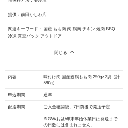
※保存方法：要冷凍
提供：前田かしわ店
関連キーワード： 国産 もも肉 肉 鶏肉 チキン 焼肉 BBQ
冷凍 真空パック アウトドア
閉じる
内容
味付け肉 国産親鶏もも肉 290g×2袋（計
580g）
申込期間
通年
配送期間
ご入金確認後、7日前後で発送予定
※GW/お盆/年末年始休業日は発送まで
の日数には含まれません。