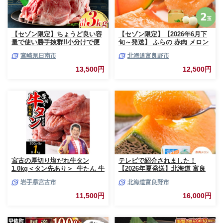
【セゾン限定】ちょうど良い容
【セゾン限定】【2026年6月下
量で使い勝手抜群!!小分けで便
旬～発送】 ふらの 赤肉 メロン
利 数量限定 豚 切り落とし 計
2玉入 計4kg前後 北海道 富良野
宮崎県日南市
北海道富良野市
3kg お肉 豚肉 ポーク 国産 小分
市 (相馬農園) メロン フルーツ
け 真空パック 個包装 万能食材
果物 新鮮 甘い 贈り物 ギフト
13,500円
12,500円
おすすめ おかず 食品 炒め物 お
道産 ジューシー おやつ ふらの
弁当 豚丼 豚しゃぶ しゃぶしゃ
ブランド 夏
ぶ 焼肉 お祝い 記念日 ギフト
贈り物 贈答 プレゼント おすそ
分け 宮崎県 日南市 送料無料
_BCV1-24
宮古の厚切り塩だれ牛タン
テレビで紹介されました！
1.0kg＜タン先あり＞_牛たん 牛
【2026年夏発送】北海道 富良
タン塩 牛たん塩 塩だれ牛タン
野産 赤肉メロン 2玉 計3.2kg以
岩手県宮古市
北海道富良野市
厚切り牛タン【1181948】
上 大玉サイズ メロン
11,500円
16,000円