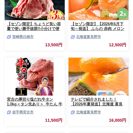
【セゾン限定】ちょうど良い容
【セゾン限定】【2026年6月下
量で使い勝手抜群!!小分けで便
旬～発送】 ふらの 赤肉 メロン
利 数量限定 豚 切り落とし 計
2玉入 計4kg前後 北海道 富良野
宮崎県日南市
北海道富良野市
3kg お肉 豚肉 ポーク 国産 小分
市 (相馬農園) メロン フルーツ
け 真空パック 個包装 万能食材
果物 新鮮 甘い 贈り物 ギフト
13,500円
12,500円
おすすめ おかず 食品 炒め物 お
道産 ジューシー おやつ ふらの
弁当 豚丼 豚しゃぶ しゃぶしゃ
ブランド 夏
ぶ 焼肉 お祝い 記念日 ギフト
贈り物 贈答 プレゼント おすそ
分け 宮崎県 日南市 送料無料
_BCV1-24
宮古の厚切り塩だれ牛タン
テレビで紹介されました！
1.0kg＜タン先あり＞_牛たん 牛
【2026年夏発送】北海道 富良
タン塩 牛たん塩 塩だれ牛タン
野産 赤肉メロン 2玉 計3.2kg以
岩手県宮古市
北海道富良野市
厚切り牛タン【1181948】
上 大玉サイズ メロン