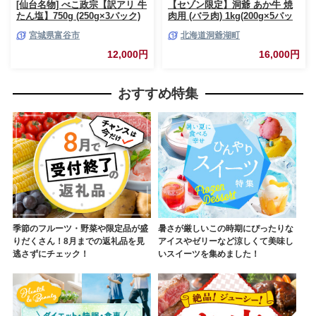
[仙台名物] べこ政宗【訳アリ 牛
【セゾン限定】洞爺 あか牛 焼
たん塩】750g (250g×3パック)
肉用 (バラ肉) 1kg(200g×5パッ
｜牛タン しお 訳あり 焼肉 牛肉
ク) 北海道 洞爺湖 お肉 牛肉 バ
宮城県富谷市
北海道洞爺湖町
[0256]
ーベキュー おうち焼肉 BBQ ジ
ューシー ヘルシー 赤身本来の
12,000円
16,000円
うまみ コク 柔らかい
おすすめ特集
季節のフルーツ・野菜や限定品が盛
暑さが厳しいこの時期にぴったりな
りだくさん！8月までの返礼品を見
アイスやゼリーなど涼しくて美味し
逃さずにチェック！
いスイーツを集めました！