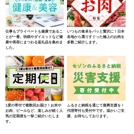
仕事もプライベートも健康であるこ
いつもの食卓をパッと贅沢に！日本
とが一番。快眠やダイエットなど健
各地から選りすぐった極上のお肉を
康や美容にまつわる返礼品を集めま
多数ご紹介します。
した。
1度の寄付で複数回お届け！お米や
ふるさと納税を通じて復興支援を！
お肉、ビールなど、楽しみが続く人
代理寄付も受付中です。温かいご支
気の定期便を一挙ご紹介いたしま
援、お待ちしております。