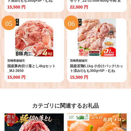
宮崎県都城市
宮崎県都城市
国産若鶏5.1kg 小分けパック!カッ
【数量限定】宮崎牛9種盛り焼肉
ト済み!(もも300g×5P・むね
セット_22-31-006-600g 牛肉 宮
300g×12P)≪みやこんじょ特急便
崎牛 食べ比べ カルビ 冷凍 人気 都
15,500 円
22,000 円
≫_MJE-33-007-N5100g-Q
城市 肉 おすすめ 焼き肉 焼肉
BBQ
宮崎県都城市
宮崎県都城市
国産豚肉切り落とし4kgセット
国産若鶏5.1kg 小分けパック!カッ
_MJ-3650
ト済み!(もも300g×5P・むね
300g×12P)_MJE-33-007-N5100g
15,000 円
15,500 円
カテゴリに関連するお礼品