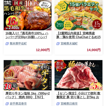
11,500円
16,000円
16個入り!『黒毛和牛100%』ハ
【2週間以内発送】宮崎県産
ンバーグ(150g×16個) - ハンバ
豚・鶏を使用 ChaChatぐるめ15
ーグ おべんとう お弁当 おかず
個バラエティセット
熊本県甲佐町
宮崎県木城町
個包装 小分け 人気 牛肉100%
_K16_0040_4
黒毛和牛 冷凍 国産 おすすめ ラ
12,000円
14,000円
ンキング 和牛 お取り寄せ 焼く
だけ 熊本県産 熊本産 国内産 国
産牛 総菜 甲佐町【価格改定】X