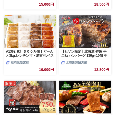
厚切り牛タン塩味 1kg（500g×2
【セゾン限定】小分けで便利 数
パック） 焼肉 BBQ 【767】
量限定 豚 切り落とし 計5kg お
肉 豚肉 ポーク 国産 小分け 真
岩手県花巻市
宮崎県日南市
空パック 個包装 万能食材 おす
すめ おかず 食品 炒め物 お弁当
15,000円
18,500円
豚丼 豚しゃぶ しゃぶしゃぶ 焼
肉 お祝い 記念日 ギフト 贈り物
贈答 プレゼント おすそ分け 宮
崎県 日南市 送料無料_CCV2-26
A1362.累計３００万個！どーん
【セゾン限定】北海道 特製 手
と3kg.レンチン可・湯煎可.ベス
ごね ハンバーグ 130g×10個 牛
トな４種ハンバーグセット
肉 豚肉 合挽 挽肉 ミンチ 国産
福岡県新宮町
北海道洞爺湖町
【150g×20個】【訳あり】【北
肉屋 手作り 小分け ジューシー
海道・沖縄・離島へ配送不可】
おかず 本格的 簡単 調理 グルメ
10,000円
12,800円
お取り寄せ お肉屋 たどころ 送
料無料