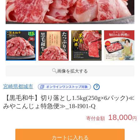
画像を拡大する
宮崎県都城市
？
【黒毛和牛】切り落とし1.5kg(250g×6パック)≪
みやこんじょ特急便≫_18-I901-Q
18,000
寄付金額
円
カートに入れる