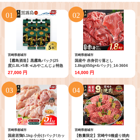
都城市の人気ランキング
宮崎県都城市
宮崎県都城市
【霧島酒造】黒霧島パック(25
国産牛 赤身切り落とし
度)1.8L×5本 ≪みやこんじょ特急
1.8kg(450g×4パック)_14-3604
便≫_27-07-K01P-25-1800-5-Q
牛肉 切り落とし 赤身 小分け 冷凍
27,000 円
14,000 円
人気 都城市 普段使い