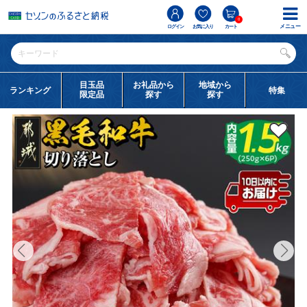
0
メニュー
ログイン
お気に入り
カート
目玉品
お礼品から
地域から
ランキング
特集
限定品
探す
探す