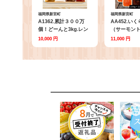
福岡県新宮町
福岡県新宮町
A1362.累計３００万
AA452.い
個！どーんと3kg.レン
（サーモン
チン可・湯煎可.ベスト
紅鮭）400g（
10,000 円
11,000 円
な４種ハンバーグセッ
パック）
ト【150g×20個】【訳
あり】【北海道・沖
縄・離島へ配送不可】