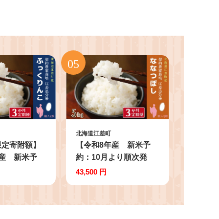
北海道江差町
限定寄附額】
【令和8年産 新米予
産 新米予
約：10月より順次発
より順次発
送】《定期便3か月》契
43,500 円
便3か月》契
約農家栽培 江差追分米
 江差追分米
『ななつぼし』
りんこ』
【5kg×3回】令和8年
回】令和8年
産 2026年産 北海道