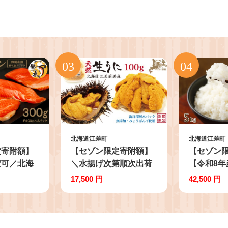
北海道江差町
北海道江差町
定寄附額】
【セゾン限定寄附額】
【セゾン
定可／北海
＼水揚げ次第順次出荷
【令和8年
ン お刺身用
／北海道 江差前浜産 生
約：10月
17,500 円
42,500 円
うに 100g【天然・無添
送】《定期
g×3P） 日
加・みょうばん不使
約農家栽培
島海面養
用】令和8年 江差産キ
『ふっく
ブランドサ
タムラサキウニ 日本
【5kg×3