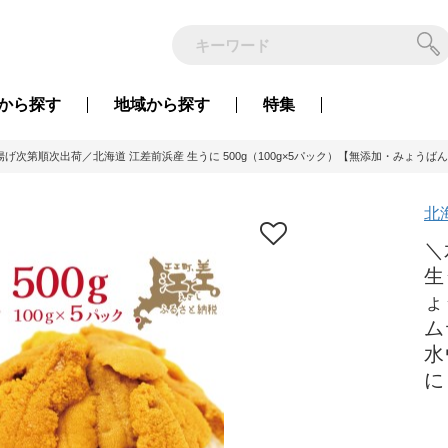
から
探す
地域から
探す
特集
揚げ次第順次出荷／北海道 江差前浜産 生うに 500g（100g×5パック）【無添加・みょ
北
＼
生
ょ
ム
水
に