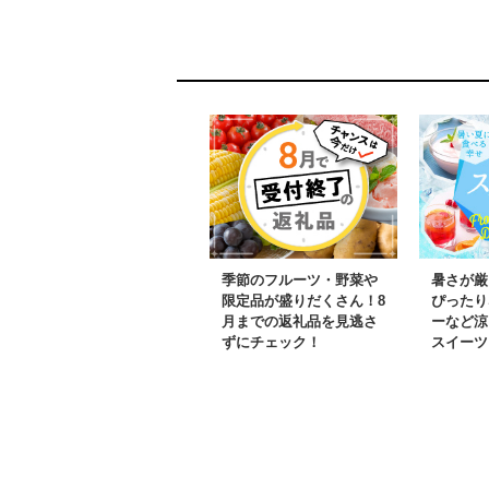
本場の味をお届け む
ーモン『江さ
き身なのではずれな
虎』 衝撃
し！ 新鮮生冷 かに
とろける脂
しゃぶ しゃぶしゃ
冷凍 小分
ぶ かに鍋 国産 か
装 トラウ
に足 かに脚 北海道
ン 刺身 
産べにずわいがに ギ
テーキ カ
フト 贈答用
ョ 海鮮 
シャケ し
もん のし
季節のフルーツ・野菜や
暑さが厳
答用 ギフ
限定品が盛りだくさん！8
ぴったり
月までの返礼品を見逃さ
ーなど涼
元 お歳暮
ずにチェック！
スイーツ