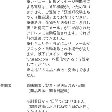
※レビュー、応援メッセージ機能等に
よる連絡は、通知機能がないため気づ
きません。ご連絡は「江差町役場まち
づくり推進課」までお寄せください。
※発送時、荷物を配送会社に引き渡し
後「出荷完了メール」がご登録された
アドレスに自動送信されます。それ以
前の連絡はできません。
※セキュリティ設定により、メールが
ブロック・自動削除される場合があり
ます。以下ドメイン（@do-
furusato.com）を受信できるよう設定
してください。
※返礼品の返品・再送・交換はできま
せん。
消費期限
賞味期限：製造・発送日含め7日間
（商品表示に期限日記載）
※到着日から7日間ではありません
（関東以南はおおむね翌々日のお届け
となります）。