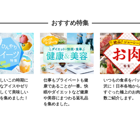
しっ子 繁
海熊石産海洋深層水
産 202
の口どけ
塩水ウニ 素材を生か
江差町産
おすすめ特集
 生食可
した自然の味 国産う
白米 精
け 個包
に 雲丹 100グラム
こめ こ
トサーモ
パック個包装
はん 農
サーモンス
原料米 
ルパッチ
ふっくら
鮭 さけ
よい甘さ
ゃけ さー
対応可 贈
しいこの時期に
仕事もプライベートも健
いつもの食卓をパッ
ト お中
なアイスやゼリ
康であることが一番。快
沢に！日本各地から
しくて美味しい
眠やダイエットなど健康
すぐった極上のお肉
を集めました！
や美容にまつわる返礼品
数ご紹介します。
を集めました。