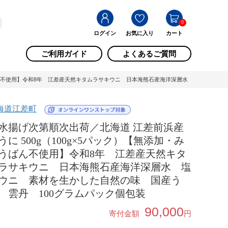
0
ログイン
お気に入り
カート
ご利用ガイド
よくあるご質問
うばん不使用】令和8年 江差産天然キタムラサキウニ 日本海熊石産海洋深層水 塩水ウニ 素
海道江差町
水揚げ次第順次出荷／北海道 江差前浜産
うに 500g（100g×5パック）【無添加・み
うばん不使用】令和8年 江差産天然キタ
ラサキウニ 日本海熊石産海洋深層水 塩
ウニ 素材を生かした自然の味 国産う
 雲丹 100グラムパック個包装
90,000
寄付金額
円