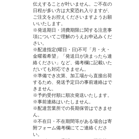
伝えすることが叶いません。ご不在の
日程が多い方は大変恐れ入りますが、
ご注文をお控えくださいますようお願
いいたします。
※発送期日・消費期限に関する注意事
項についてご理解のうえお申込みくだ
さい。
※配達指定(曜日・日)不可「月・火・
金曜着希望」「発送日が決まったら連
絡ください」など、備考欄に記載いた
だいても対応できません。
※準備でき次第、加工場から直接出荷
するため、発送予定日の事前連絡はで
きません。
※予約受付順に順次発送いたします。
※事前連絡はいたしません。
※配達営業所での長期保管はできませ
ん。
※不在日・不在期間等がある場合は寄
附フォーム備考欄にてご連絡くださ
い。