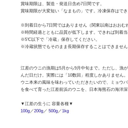
賞味期限は、製造・発送日含め7日間です。
賞味期限が大変短い「なまもの」です。冷凍保存はでき
※到着日から7日間ではありません（関東以南はおおむ
※時間経過とともに品質が低下します。できれば到着当
※5℃以下で「冷蔵」保存してください。
※冷蔵状態でもそのまま長期保存することはできません
江差のウニの漁期は5月から9月中旬まで。ただし、漁
んだ日だけ。実際には「10数回」程度しかありません。
ウニ本来の風味を味わっていただきたいので、ミョウバ
を食べて育った江差前浜のウニを、日本海熊石の海洋深
▼江差の生うに 容量各種▼
100g
／
200g
／
500g
／
1kg