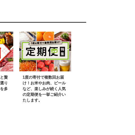
6年産 北海道
江差町産 北海道米
 北海道米
白米 精米 お米 お
米 お米 お
こめ こめ ご飯 ご
め ご飯 ご
はん 農家直送 単一
家直送 単一
原料米 ブランド米
ブランド米
甘みと粘りの調和
食感、ここち
と贅
1度の寄付で複数回お届
選り
け！お米やお肉、ビール
を多
など、楽しみが続く人気
の定期便を一挙ご紹介い
たします。