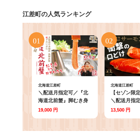
江差町の人気ランキング
北海道江差町
北海道江差町
＼配送月指定可／『北
【セゾン限
海道北前蟹』脚むき身
＼配送月指
（ポーション）500g
道産 サーモ
19,000 円
13,500 円
北海道日本海産紅ずわ
ブロック
いがに カニかご漁師
300g（100
直販！厳格な鮮度管理
本海 かもめ
で甘くてジューシーな
殖 純国産 