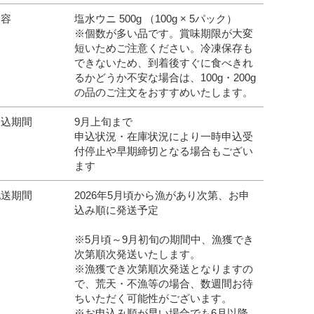
内容
塩水ウニ 500g （100g × 5パック）
※個数が多い品です。賞味期限が大変
短いためご注意ください。冷凍保存も
できないため、到着後すぐに食べきれ
るかどうか不安な場合は、100g・200g
の品のご注文をおすすめいたします。
申込期間
9月上旬まで
申込状況・在庫状況により一時申込受
付停止や早期締切となる場合もござい
ます
配送期間
2026年5月頃から漁があり次第、お申
込み順に発送予定
※5月頃～9月初旬の期間中、漁獲でき
次第順次発送いたします。
※漁獲でき次第順次発送となりますの
で、荒天・不漁等の場合、数週間お待
ちいただく可能性がございます。
※お申込み順が早い場合でも6月以降