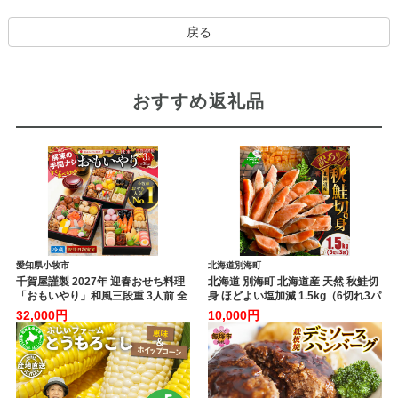
戻る
おすすめ返礼品
愛知県小牧市
北海道別海町
千賀屋謹製 2027年 迎春おせち料理
北海道 別海町 北海道産 天然 秋鮭切
「おもいやり」和風三段重 3人前 全
身 ほどよい塩加減 1.5kg（6切れ3パ
38品 冷蔵 おせち料理 年内配送 お節
ック）【MT000TS00】
32,000円
10,000円
冷蔵おせち 人気 [035S02]