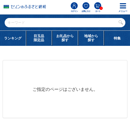
0
メニュー
ログイン
お気に入り
カート
目玉品
お礼品から
地域から
ランキング
特集
限定品
探す
探す
ご指定のページはございません。