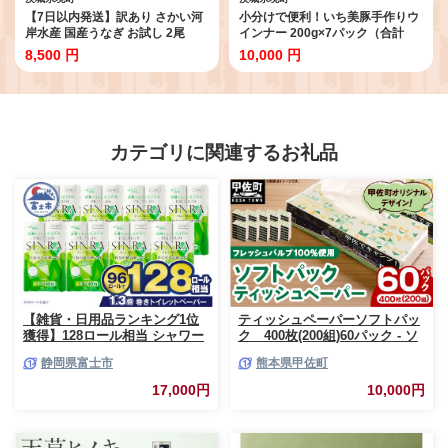
【7日以内発送】訳あり さかい河
小分けで便利！いち美豚手作りウ
岸水産 国産うなぎ お試し 2尾
インナー 200g×7パック（合計
200g以上 人気 鰻 うなぎ蒲焼 ウナ
1.4kg）肉 豚 ソーセージ ウインナ
8,500 円
10,000 円
ギ うなぎ 蒲焼き 蒲焼 かばやき 土
ー アウトドア キャンプ バーベキ
用の丑の日 土用 丑 魚 魚介 魚貝
ュー 国産 S6
海鮮 うな重 うなじゅう ひつまぶ
し 冷凍 訳あり ワケ わけあり 簡単
料理 簡単 手軽 時短 人気 おすすめ
K2629
カテゴリに関連するお礼品
【雑貨・日用品ランキング1位
ティッシュペーパーソフトパッ
獲得】128ロール相当 シャワー
ク 400枚(200組)60パック - ソ
トイレに最適 トイレットペーパ
フトパック ティッシュ ペーパ
静岡県富士市
熊本県甲佐町
ー ダブル プレミアムシンラ 96
ー 生活用品 雑貨 日用品 必需品
ロール (12R×8パック) 配達時間
紙 常備品 まとめ買い 備蓄 防災
17,000円
10,000円
指定可能 1.3倍巻き トイレット
ストック 熊本県 甲佐町【ZC】
ペーパー 日用品 トイレットペ
【価格改定XB】
ーパー 生活用品 トイレットペ
ーパー 人気 おすすめ [sf001-