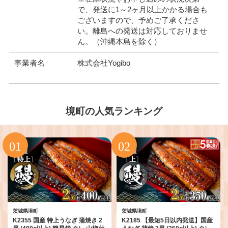
で、発送に1～2ヶ月以上かかる場合も
ございますので、予めご了承くださ
い。離島への発送は対応しておりませ
ん。（沖縄本島を除く）
事業者名
株式会社Yogibo
境町の人気ランキング
茨城県境町
茨城県境町
K2355 国産 特上うなぎ 蒲焼き 2
K2185 【最短5日以内発送】国産