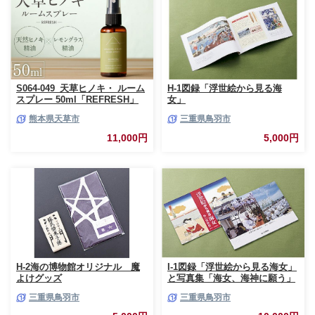
012]
S064-049_天草ヒノキ・ ルーム
H-1図録「浮世絵から見る海
スプレー 50ml「REFRESH」
女」
熊本県天草市
三重県鳥羽市
11,000円
5,000円
H-2海の博物館オリジナル 魔
I-1図録「浮世絵から見る海女」
よけグッズ
と写真集「海女、海神に願う」
三重県鳥羽市
三重県鳥羽市