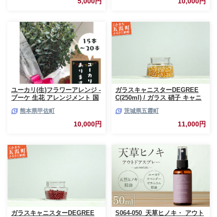
5,000円
10,000円
ユーカリ(生)フラワーアレンジ -
ガラスキャニスターDEGREE
ブーケ 生花 アレンジメント 国
C(250ml) / ガラス 硝子 キャニ
産 熊本県産 切り花 15～20本 イ
スター DEGREE ハンドメイド
熊本県甲佐町
茨城県五霞町
ンテリア 虫よけ作用 人気 おす
耐熱 一生もの 職人 こだわり
すめ 熊本県 甲佐町
JIDA デザインミュージアムセ
10,000円
11,000円
レクション 茨城県 五霞町
ガラスキャニスターDEGREE
S064-050_天草ヒノキ・ アウト