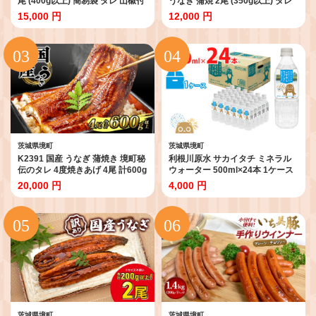
尾 (400g以上) 簡易袋 タレ 山椒付
うなぎ 蒲焼 2尾 (350g以上) タレ
き
山椒付き
15,000 円
12,000 円
茨城県境町
茨城県境町
K2391 国産 うなぎ 蒲焼き 境町秘
利根川原水 サカイタチ ミネラル
伝のタレ 4度焼きあげ 4尾 計600g
ウォーター 500ml×24本 1ケース
以上 簡易包装 タレ 山椒 付き
水 ミネラルウォーター ケース み
20,000 円
4,000 円
ず ミズ 買い置き 鉱水 500 500ml
K2257
茨城県境町
茨城県境町