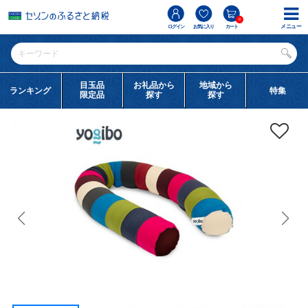
0
メニュー
ログイン
お気に入り
カート
目玉品
お礼品から
地域から
ランキング
特集
限定品
探す
探す