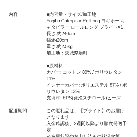
内容
■内容量・サイズ/加工地
Yogibo Caterpillar RollLong ヨギボー キ
ャタピラー ロールロング ブライト×1
長さ:約240cm
幅:約20cm
重さ:約2.5kg
加工地：茨城県境町
■原材料
カバー: コットン 89% / ポリウレタン
11%
インナーカバー: ポリエステル 87% / ポ
リウレタン 13%
充填材: EPS(発泡スチロール)ビーズ
配送期間
この返礼品は、【ブライト】のお届け
となります。
入金確認後、2週間以降より順次発送予
定
※在庫状況やお申し込みの状況次第