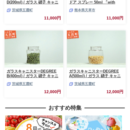
D(200ml) / ガラス 硝子 キャニ
ドア スプレー 50ml 「with
スター DEGREE ハンドメイド
NATURE」
茨城県五霞町
熊本県天草市
耐熱 一生もの 職人 こだわり
JIDA デザインミュージアムセ
11,000円
11,000円
レクション 茨城県 五霞町
ガラスキャニスターDEGREE
ガラスキャニスターDEGREE
B(400ml) / ガラス 硝子 キャニ
A(500ml) / ガラス 硝子 キャニ
スター DEGREE ハンドメイド
スター DEGREE ハンドメイド
茨城県五霞町
茨城県五霞町
耐熱 一生もの 職人 こだわり
耐熱 一生もの 職人 こだわり
JIDA デザインミュージアムセ
JIDA デザインミュージアムセ
12,000円
12,000円
レクション 茨城県 五霞町
レクション 茨城県 五霞町
おすすめ特集