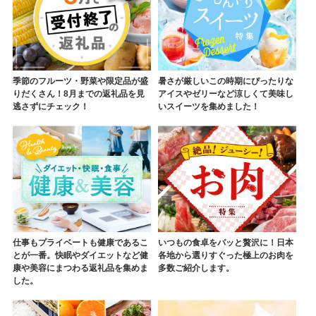
季節のフルーツ・野菜や限定品が盛
暑さが厳しいこの時期にぴったりな
りだくさん！8月までの返礼品を見
アイスやゼリーなど涼しくて美味し
逃さずにチェック！
いスイーツを集めました！
仕事もプライベートも健康であるこ
いつもの食卓をパッと贅沢に！日本
とが一番。快眠やダイエットなど健
各地から選りすぐった極上のお肉を
康や美容にまつわる返礼品を集めま
多数ご紹介します。
した。