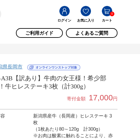
0
ログイン
お気に入り
カート
ご利用ガイド
よくあるご質問
潟県長岡市
6-A3B【訳あり】牛肉の女王様！希少部
！牛ヒレステーキ3枚（計300g）
17,000
寄付金額
円
内容
新潟県産牛（長岡産）ヒレステーキ 3
枚
（1枚あたり80～120g 計300g）
※お肉は酸素に触れることにより、赤