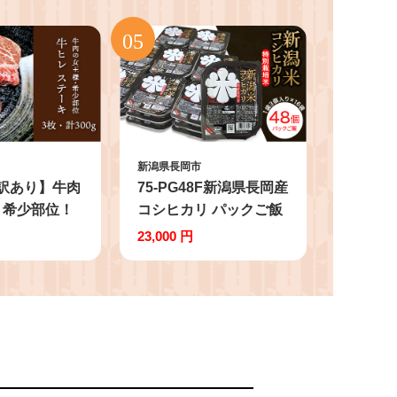
新潟県長岡市
B【訳あり】牛肉
75-PG48F新潟県長岡産
！希少部位！
コシヒカリ パックご飯
ーキ3枚（計
150g×48個（特別栽培
23,000 円
米）