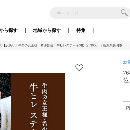
から
探す
地域から
探す
特集
-A3B【訳あり】牛肉の女王様！希少部位！牛ヒレステーキ3枚（計300g） / 新潟県長岡市
新
7
位