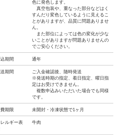
色に発色します。
真空包装や、重なった部分などはく
すんだり変色しているように見えるこ
とがありますが、品質に問題ありませ
ん。
また部位によっては色の変化が少な
いことがありますが問題ありませんの
でご安心ください。
申込期間
通年
配送期間
ご入金確認後、随時発送
※発送時期の指定、着日指定、曜日指
定はお受けできません。
複数申込みいただいた場合でも同様
です。
消費期限
未開封・冷凍状態で1ヶ月
アレルギー表
牛肉
示