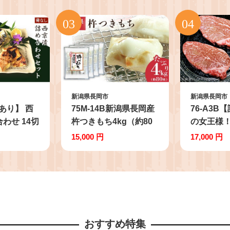
新潟県長岡市
新潟県長岡市
訳あり】 西
75M-14B新潟県長岡産
76-A3
わせ 14切
杵つきもち4kg（約80
の女王様
 鯖 サバ
切れ） 餅
牛ヒレステ
15,000 円
17,000 円
ケ しゃけ
300g）
 鰆 サワ
おすすめ特集