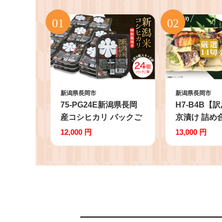
新潟県長岡市
新潟県長岡市
75-PG24E新潟県長岡
H7-B4B【
産コシヒカリ パックご
京漬け 詰め合
飯150g×24個（特別栽
個包装 骨取り
12,000 円
13,000 円
培米）
さば 鮭 シャ
サーモン 赤魚
ラ さわら