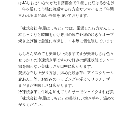
はJAしおさいなめがた甘藷部会で生産した紅はるかを
一年を通して市場に流通する行方産サツマイモは「年間
言われるほど高い評価を頂いております。
『株式会社 芋屋はしもと』では、厳選した行方かんし
本じっくりと時間をかけ専用の遠赤外線の焼き芋オーブ
焼き上げ後は急速に冷凍し、１本毎に個包装しています
もちろん温めても美味しい焼き芋ですが美味しさは色々
せっかくの冷凍焼き芋ですので好みの解凍状態でシャー
節を問わない美味しさが口中に広がります。
贅沢な召し上がり方は、温めた焼き芋にアイスクリーム
倉あん…等、お好みのトッピングを添えてリッチデザー
まだまだ美味しさは広がります。
冷凍焼き芋に牛乳を加えてミキサーでシェイクすれば美
『株式会社 芋屋はしもと』の美味しい焼き芋を、温め
がりください。