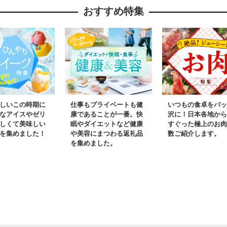
おすすめ特集
料無料(EV-3)
しいこの時期に
仕事もプライベートも健
いつもの食卓をパッ
なアイスやゼリ
康であることが一番。快
沢に！日本各地から
しくて美味しい
眠やダイエットなど健康
すぐった極上のお肉
を集めました！
や美容にまつわる返礼品
数ご紹介します。
を集めました。