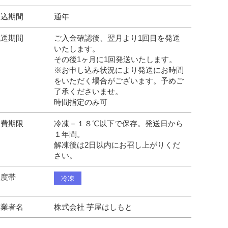
申込期間
通年
配送期間
ご入金確認後、翌月より1回目を発送
いたします。
その後1ヶ月に1回発送いたします。
※お申し込み状況により発送にお時間
をいただく場合がございます。予めご
了承くださいませ。
時間指定のみ可
消費期限
冷凍－１８℃以下で保存。発送日から
１年間。
解凍後は2日以内にお召し上がりくだ
さい。
温度帯
冷凍
事業者名
株式会社 芋屋はしもと