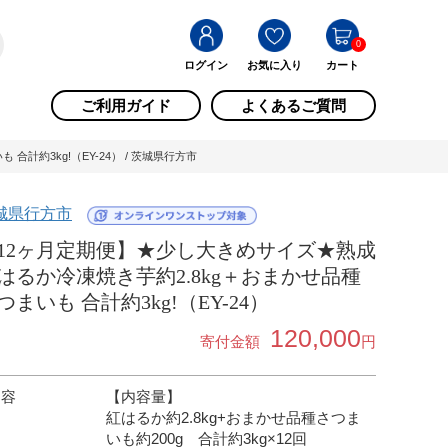
0
ログイン
お気に入り
カート
ご利用ガイド
よくあるご質問
計約3kg!（EY-24） / 茨城県行方市
城県行方市
12ヶ月定期便】★少し大きめサイズ★熟成
はるか冷凍焼き芋約2.8kg＋おまかせ品種
つまいも 合計約3kg!（EY-24）
120,000
寄付金額
円
内容
【内容量】
紅はるか約2.8kg+おまかせ品種さつま
いも約200g 合計約3kg×12回