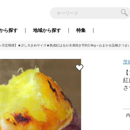
から
探す
地域から
探す
特集
2ヶ月定期便】★少し大きめサイズ★熟成紅はるか冷凍焼き芋約2.8kg＋おまかせ品種さつまいも 合
茨
【
紅
さ