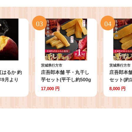
茨城県行方市
茨城県行方市
紅はるか 約
庄吾郎本舗 平・丸干し
庄吾郎本舗
6年9月より
芋セット(平干し約500g
セット(約1
｜紅はるか
＋丸干し約500g)｜干し
干し芋 平
17,000 円
8,000 円
予約 行方台
芋 平干し芋 丸干し芋
も ほし芋
も 茨城県
ほしいも ほし芋 セット
るか 熟成
紅はるか 熟成紅はるか
まいも サ
さつまいも サツマイモ
加 健康 
食べ比べ 無添加 健康
人気 送料無
茨城県 行方市 人気 送