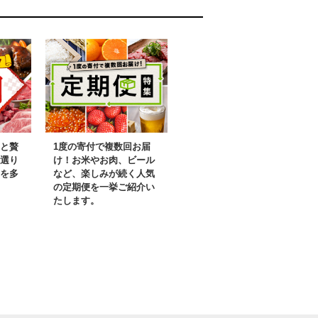
ファーム(CQ-19)
と贅
1度の寄付で複数回お届
選り
け！お米やお肉、ビール
を多
など、楽しみが続く人気
の定期便を一挙ご紹介い
たします。