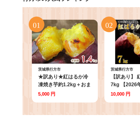
茨城県行方市
茨城県行方市
★訳あり★紅はるか冷
【訳あり】 
凍焼き芋約1.2kg＋おま
7kg 【202
かせ品種さつまいも
順次発送】
5,000 円
10,000 円
合計約1.4kg｜さつまい
無選別 先行
も サツマイモ さつま芋
地 さつまい
焼き芋 やきいも 冷凍
(CU-55-7)
冷凍焼き芋 訳あり 訳ア
リ 紅はるか 茨城県 行
方市(EY-26)