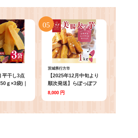
茨城県行方市
 平干し3点
【2025年12月中旬より
50ｇ×3袋)｜
順次発送】らぽっぽフ
干し芋 ほしい
ァーム【工場直送】美
8,000 円
 セット 紅は
腸大学いも 1kg｜さつ
紅はるか さつ
まいも 大学芋 芋 サツ
ツマイモ 無添
マイモ だいがくいも ス
茨城県 行方市
イーツ お菓子 冷凍 美
料(EV-2)
腸大学芋 人気 送料無料
茨城県 行方市 らぽっぽ