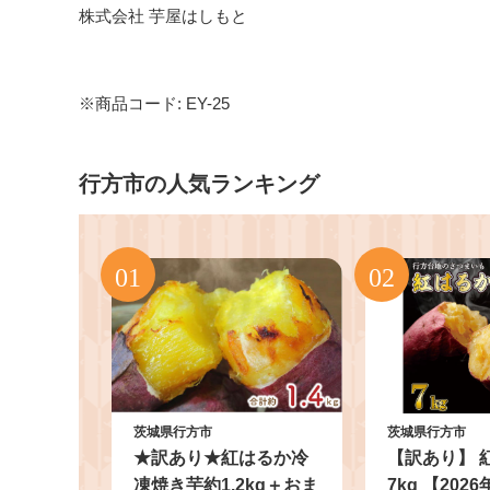
株式会社 芋屋はしもと
※商品コード: EY-25
行方市の人気ランキング
茨城県行方市
茨城県行方市
★訳あり★紅はるか冷
【訳あり】 
凍焼き芋約1.2kg＋おま
7kg 【202