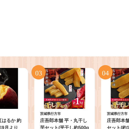
茨城県行方市
茨城県行方市
紅はるか 約
庄吾郎本舗 平・丸干し
庄吾郎本舗
6年9月より
芋セット(平干し約500g
セット(約1