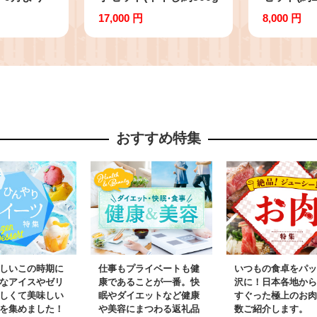
｜紅はるか
＋丸干し約500g)｜干し
干し芋 平
17,000 円
8,000 円
予約 行方台
芋 平干し芋 丸干し芋
も ほし芋
も 茨城県
ほしいも ほし芋 セット
るか 熟成
紅はるか 熟成紅はるか
まいも サ
さつまいも サツマイモ
加 健康 
食べ比べ 無添加 健康
人気 送料無
茨城県 行方市 人気 送
おすすめ特集
料無料(EV-3)
しいこの時期に
仕事もプライベートも健
いつもの食卓をパッ
なアイスやゼリ
康であることが一番。快
沢に！日本各地から
しくて美味しい
眠やダイエットなど健康
すぐった極上のお肉
を集めました！
や美容にまつわる返礼品
数ご紹介します。