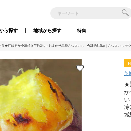
から
探す
地域から
探す
特集
り★紅はるか冷凍焼き芋約3kg＋おまかせ品種さつまいも 合計約3.2kg｜さつまいも サツマイモ
N
茨
★
か
い
冷
城