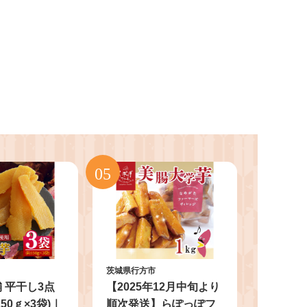
茨城県行方市
 平干し3点
【2025年12月中旬より
50ｇ×3袋)｜
順次発送】らぽっぽフ