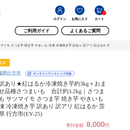
0
ログイン
お気に入り
カート
ご利用ガイド
よくあるご質問
 さつま芋 焼き芋 やきいも 冷凍 冷凍焼き芋 訳あり 訳アリ 紅はるか 茨城県 行方市(EY-
EW
城県行方市
訳あり★紅はるか冷凍焼き芋約3kg＋おま
せ品種さつまいも 合計約3.2kg｜さつま
も サツマイモ さつま芋 焼き芋 やきいも
凍 冷凍焼き芋 訳あり 訳アリ 紅はるか 茨
県 行方市(EY-25)
8,000
寄付金額
円