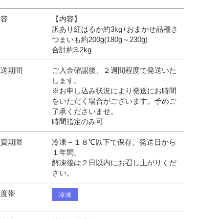
内容
【内容】
訳あり紅はるか約3kg+おまかせ品種さ
つまいも約200g(180g～230g)
合計約3.2kg
配送期間
ご入金確認後、２週間程度で発送いた
します。
※お申し込み状況により発送にお時間
をいただく場合がございます。予めご
了承くださいませ。
時間指定のみ可
消費期限
冷凍－１８℃以下で保存。発送日から
１年間。
解凍後は２日以内にお召し上がりくだ
さい。
温度帯
冷凍