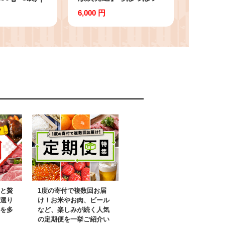
干し芋 ほしい
ァーム【工場直送】美
6,000 円
 セット 紅は
腸大学いも 1kg｜さつ
紅はるか さつ
まいも 大学芋 芋 サツ
ツマイモ 無添
マイモ だいがくいも ス
茨城県 行方市
イーツ お菓子 冷凍 美
料(EV-2)
腸大学芋 人気 送料無料
茨城県 行方市 らぽっぽ
ファーム(CQ-19)
と贅
1度の寄付で複数回お届
選り
け！お米やお肉、ビール
を多
など、楽しみが続く人気
の定期便を一挙ご紹介い