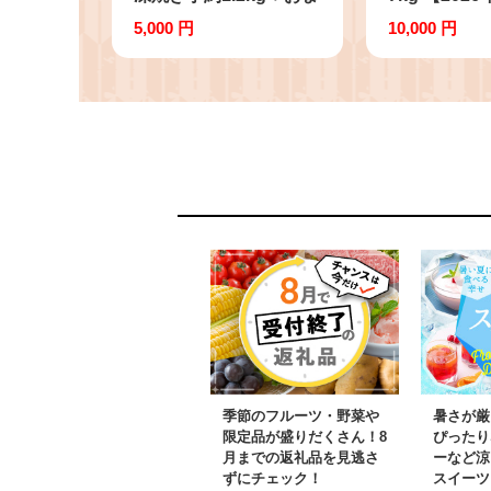
かせ品種さつまいも
順次発送】
5,000 円
10,000 円
合計約1.4kg｜さつまい
無選別 先行
も サツマイモ さつま芋
地 さつまい
焼き芋 やきいも 冷凍
(CU-55-7)
冷凍焼き芋 訳あり 訳ア
リ 紅はるか 茨城県 行
方市(EY-26)
季節のフルーツ・野菜や
暑さが厳
限定品が盛りだくさん！8
ぴったり
月までの返礼品を見逃さ
ーなど涼
ずにチェック！
スイーツ