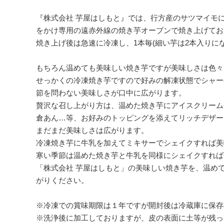
『株式会社 芋屋はしもと』では、行方産のサツマイモ
をかけ専用の遠赤外線の焼き芋オーブンで焼き上げてお
焼き上げ後は急速に冷凍し、1本毎(細い芋は2本入りに
もちろん温めても美味しい焼き芋ですが美味しさは色々
せっかくの冷凍焼き芋ですので好みの解凍状態でシャー
節を問わない美味しさが口中に広がります。
贅沢な召し上がり方は、温めた焼き芋にアイスクリーム
倉あん…等、お好みのトッピングを添えてリッチデザー
まだまだ美味しさは広がります。
冷凍焼き芋に牛乳を加えてミキサーでシェイクすれば美
寒い季節は温めた焼き芋と牛乳を同様にシェイクすれば
「株式会社 芋屋はしもと」の美味しい焼き芋を、温め
がりください。
※冷凍での賞味期限は１年ですが開封後は冷蔵庫に保存
※洗浄後に加工しておりますが、皮の表面に土等が残っ