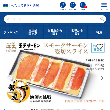
0
メニュー
ログイン
お気に入り
カート
目玉品
お礼品から
地域から
ランキング
特集
限定品
探す
探す