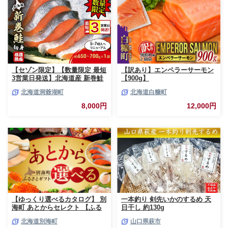
【セゾン限定】【数量限定 最短
【訳あり】エンペラーサーモン
3営業日発送】北海道産 新巻鮭
【900g】
低温熟成 切身 1袋 (約650～
北海道洞爺湖町
北海道白糠町
700g/5～7切入) 最短配送 北海
道 秋鮭 小分け 鮭 さけ しゃけ
8,000円
12,000円
シャケ 中塩 海鮮 冷凍 お弁当
真空パック おかず 魚貝類 サー
モン サケ
【ゆっくり選べるカタログ】 別
一本釣り 剣先いかのするめ 天
海町 あとからセレクト 【ふる
日干し 約130g
さとギフト】 寄附1万円相当 あ
北海道別海町
山口県萩市
とから選べる！ ギフト いくら