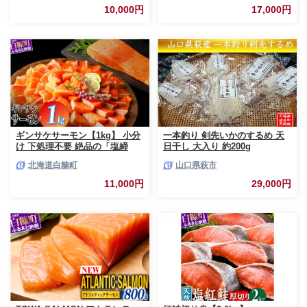
ほたて 海鮮 牛肉 ケーキ アイス
10,000円
17,000円
【BY0000010】（ 後から選べ
る カタログ カタログポイント
カタログギフト あとからカタロ
グ あとからカタログポイント
あとからカタログギフト ふるさ
と納税 ）
ギンサケサーモン【1kg】 小分
一本釣り 剣先いかのするめ 天
け 下処理不要 絶品の「塩締
日干し 大入り 約200g
め」レシピ ふるさと納税 海鮮
北海道白糠町
山口県萩市
サーモン 鮭 魚 銀鮭 刺身 生食
用 さけ サケ ふるさと ランキン
11,000円
29,000円
グ 人気 魚介類 魚介 北海道 白
糠町