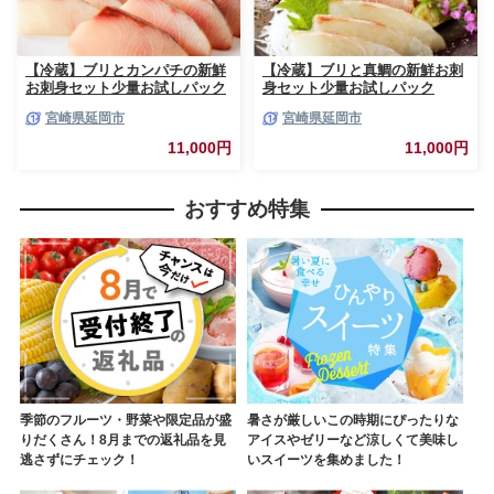
【冷蔵】ブリとカンパチの新鮮
【冷蔵】ブリと真鯛の新鮮お刺
お刺身セット少量お試しパック
身セット少量お試しパック
N019-YA194
N019-YA195
宮崎県延岡市
宮崎県延岡市
11,000円
11,000円
おすすめ特集
季節のフルーツ・野菜や限定品が盛
暑さが厳しいこの時期にぴったりな
りだくさん！8月までの返礼品を見
アイスやゼリーなど涼しくて美味し
逃さずにチェック！
いスイーツを集めました！