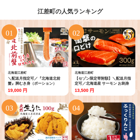
江差町の人気ランキング
北海道江差町
北海道江差町
＼配送月指定可／『北海道北前
【セゾン限定寄附額】＼配送月指
蟹』脚むき身（ポーション）
定可／北海道産 サーモン お刺身
500g 北海道日本海産紅ずわいが
用ブロック 300g（100g×3P）
19,000 円
13,500 円
に カニかご漁師直販！厳格な鮮
日本海 かもめ島海面養殖 純国産
度管理で甘くてジューシーな本場
ブランドサーモン『江さしっ子 繁
の味をお届け むき身なのではず
虎』 衝撃の口どけ とろける
れなし！ 新鮮生冷 かにしゃ
脂 生食可 冷凍 小分け 個包
ぶ しゃぶしゃぶ かに鍋 国
装 トラウトサーモン 刺身 サ
産 かに足 かに脚 北海道産べ
ーモンステーキ カルパッチョ
にずわいがに ギフト 贈答用
海鮮 鮭 さけ シャケ しゃ
け さーもん のし対応可 贈答
用 ギフト お中元 お歳暮