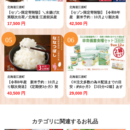
北海道江差町
北海道江差町
【セゾン限定寄附額】＼水揚げ次
【セゾン限定寄附額】【令和8年
第順次出荷／北海道 江差前浜産
産 新米予約：10月より順次発
生うに 100g【天然・無添加・み
送】《定期便3か月》契約農家栽
17,500 円
42,500 円
ょうばん不使用】令和8年 江差
培 江差追分米『ふっくりんこ』
産キタムラサキウニ 日本海熊石
【5kg×3回】令和8年産 2026年
産海洋深層水 塩水ウニ 素材を
産 北海道江差町産 北海道米
生かした自然の味 国産うに 雲
白米 精米 お米 おこめ こ
丹 100グラムパック個包装
め ご飯 ごはん 農家直送 単
一原料米 ブランド米 ふっくら
食感、ここちよい甘さ
北海道江差町
北海道江差町
【令和8年産 新米予約：10月よ
《※注文多数の為※配送までの目
り順次発送】《定期便3か月》契
安：約6か月》【3日分×2箱】あす
約農家栽培 江差追分米『ななつぼ
なろ福祉会の非常備蓄食料セッ
43,500 円
29,000 円
し』【5kg×3回】令和8年産
ト 完全受注生産 フリーズドラ
2026年産 北海道江差町産 北海
イご飯・災害備蓄用パン・フリー
道米 白米 精米 お米 おこ
ズドライビスケット・米粉クッキ
め こめ ご飯 ごはん 農家直
ー「いざ！」というときのための
送 単一原料米 ブランド米 甘
安心・安全 非常食 防災 長期
みと粘りの調和
保存食 思いやり型返礼品「きふ
カテゴリに関連するお礼品
と、」