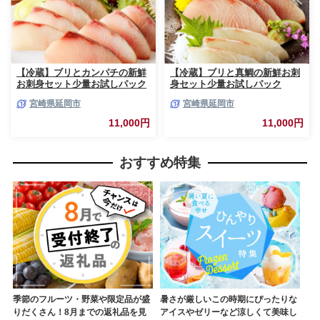
【冷蔵】ブリとカンパチの新鮮
【冷蔵】ブリと真鯛の新鮮お刺
お刺身セット少量お試しパック
身セット少量お試しパック
N019-YA194
N019-YA195
宮崎県延岡市
宮崎県延岡市
11,000円
11,000円
おすすめ特集
季節のフルーツ・野菜や限定品が盛
暑さが厳しいこの時期にぴったりな
りだくさん！8月までの返礼品を見
アイスやゼリーなど涼しくて美味し