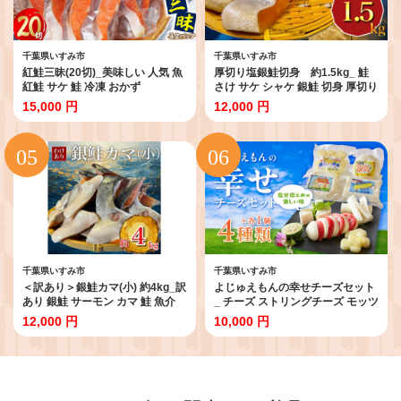
千葉県いすみ市
千葉県いすみ市
紅鮭三昧(20切)_美味しい 人気 魚
厚切り塩銀鮭切身 約1.5kg_ 鮭
紅鮭 サケ 鮭 冷凍 おかず
さけ サケ シャケ 銀鮭 切身 厚切り
【1362438】
訳あり 規格外 不揃い 魚 お弁当 お
15,000 円
12,000 円
かず 冷凍 人気 海鮮 サーモン おす
すめ チリ産 魚介類 家庭用 おつま
み 1.5kg 養殖 便利 簡易包装 色飛
び 打ち身 【1389627】
千葉県いすみ市
千葉県いすみ市
＜訳あり＞銀鮭カマ(小) 約4kg_訳
よじゅえもんの幸せチーズセット
あり 銀鮭 サーモン カマ 鮭 魚介
_ チーズ ストリングチーズ モッツ
魚 海鮮 美味しい おすすめ 送料無
アレラチーズ チーズセット 詰め
12,000 円
10,000 円
料 【1588573】
合わせ 人気 美味しい
【1445738】