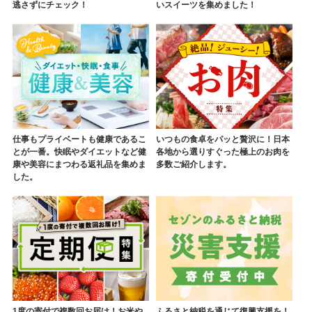
逃さずにチェック！
いスイーツを集めました！
仕事もプライベートも健康であるこ
いつもの食卓をパッと贅沢に！日本
とが一番。快眠やダイエットなど健
各地から選りすぐった極上のお肉を
康や美容にまつわる返礼品を集めま
多数ご紹介します。
した。
1度の寄付で複数回お届け！お米や
ふるさと納税を通じて復興支援を！