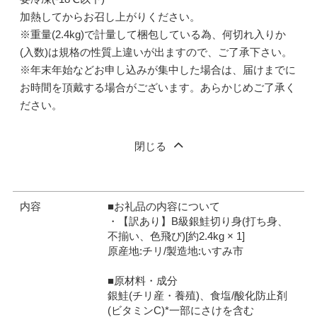
加熱してからお召し上がりください。
※重量(2.4kg)で計量して梱包している為、何切れ入りか
(入数)は規格の性質上違いが出ますので、ご了承下さい。
※年末年始などお申し込みが集中した場合は、届けまでに
お時間を頂戴する場合がございます。あらかじめご了承く
ださい。
閉じる
内容
■お礼品の内容について
・【訳あり】B級銀鮭切り身(打ち身、
不揃い、色飛び)[約2.4kg × 1]
原産地:チリ/製造地:いすみ市
■原材料・成分
銀鮭(チリ産・養殖)、食塩/酸化防止剤
(ビタミンC)*一部にさけを含む