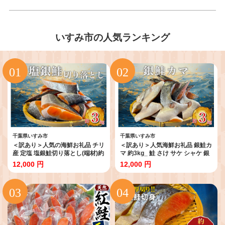
いすみ市の人気ランキング
千葉県いすみ市
千葉県いすみ市
＜訳あり＞人気の海鮮お礼品 チリ
＜訳あり＞人気海鮮お礼品 銀鮭カ
産 定塩 塩銀鮭切り落とし(端材)約
マ 約3kg_ 鮭 さけ サケ シャケ 銀
3kg_ 鮭 さけ サケ シャケ 銀鮭 切
鮭 カマ 養殖 訳あり 規格外 不揃い
12,000 円
12,000 円
り落とし 端材 訳あり 規格外 不揃
切身 魚 お弁当 おかず 冷凍 人気
い 切身 魚 お弁当 おかず 冷凍 人
海鮮 サーモン おすすめ チリ産 魚
気 海鮮 サーモン おすすめ チリ産
介類 家庭用 3kg おつまみ
魚介類 【1389616】
【1389618】