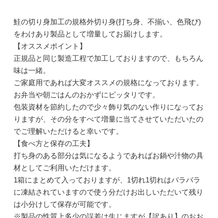
鮭の切り身加工の規格外切り身(打ち身、不揃い、色飛び)
をわけあり製品として増量してお届けします。
【オススメポイント】
正規品と同じ製造工程で加工しておりますので、もちろん
味は一緒。
ご家庭用であれば大変オススメの規格になっております。
お弁当や朝ごはんのおかずにピッタリです。
包装資材を節約したので少々飾り気のない作りになってお
りますが、その分をすべて増量に当てさせていただいたの
でご理解いただけると幸いです。
【食べ方と保存の工夫】
打ち身のある部分は気になるようであればお鍋や汁物の具
材としてご利用いただけます。
1箱にまとめて入っておりますが、1切れ1切れはバラバラ
に凍結されていますので使う分だけお出しいただいて残り
は小分けして保存が可能です。
※製品の性質上多少の誤差は生じますが【訳あり】のおお