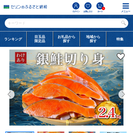
0
メニュー
ログイン
お気に入り
カート
目玉品
お礼品から
地域から
ランキング
特集
限定品
探す
探す