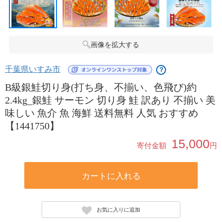
画像を拡大する
千葉県いすみ市
？
B級銀鮭切り身(打ち身、不揃い、色飛び)約
2.4kg_銀鮭 サーモン 切り身 鮭 訳あり 不揃い 美
味しい 魚介 魚 海鮮 送料無料 人気 おすすめ
【1441750】
15,000
寄付金額
円
カートに入れる
お気に入りに追加