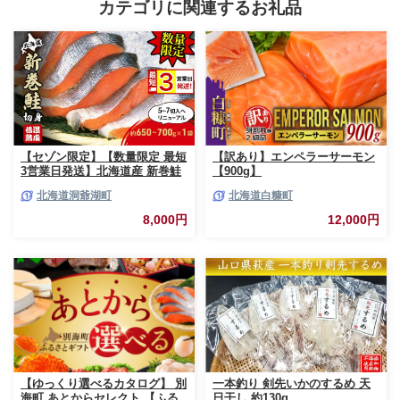
カテゴリに関連するお礼品
【セゾン限定】【数量限定 最短
【訳あり】エンペラーサーモン
3営業日発送】北海道産 新巻鮭
【900g】
低温熟成 切身 1袋 (約650～
北海道洞爺湖町
北海道白糠町
700g/5～7切入) 最短配送 北海
道 秋鮭 小分け 鮭 さけ しゃけ
8,000円
12,000円
シャケ 中塩 海鮮 冷凍 お弁当
真空パック おかず 魚貝類 サー
モン サケ
【ゆっくり選べるカタログ】 別
一本釣り 剣先いかのするめ 天
海町 あとからセレクト 【ふる
日干し 約130g