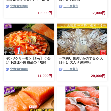
さとギフト】 寄附1万円相当 あ
北海道別海町
山口県萩市
とから選べる！ ギフト いくら
ほたて 海鮮 牛肉 ケーキ アイス
10,000円
17,000円
【BY0000010】（ 後から選べ
る カタログ カタログポイント
カタログギフト あとからカタロ
グ あとからカタログポイント
あとからカタログギフト ふるさ
と納税 ）
ギンサケサーモン【1kg】 小分
一本釣り 剣先いかのするめ 天
け 下処理不要 絶品の「塩締
日干し 大入り 約200g
め」レシピ ふるさと納税 海鮮
北海道白糠町
山口県萩市
サーモン 鮭 魚 銀鮭 刺身 生食
用 さけ サケ ふるさと ランキン
11,000円
29,000円
グ 人気 魚介類 魚介 北海道 白
糠町