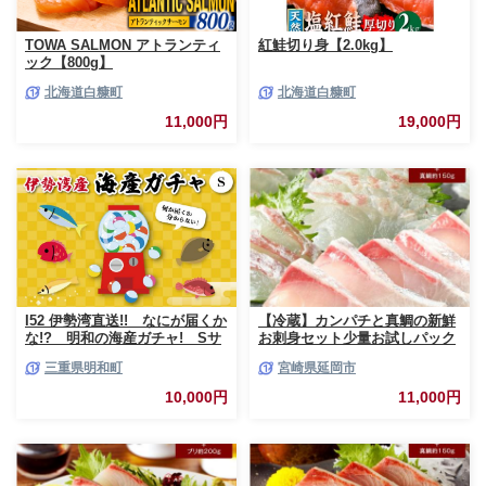
TOWA SALMON アトランティ
紅鮭切り身【2.0kg】
ック【800g】
北海道白糠町
北海道白糠町
11,000円
19,000円
I52 伊勢湾直送!! なにが届くか
【冷蔵】カンパチと真鯛の新鮮
な!? 明和の海産ガチャ! Sサ
お刺身セット少量お試しパック
イズ
N019-YA193
三重県明和町
宮崎県延岡市
10,000円
11,000円