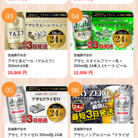
茨城県守谷市
茨城県守谷市
アサヒ生ビール（マルエフ）
アサヒ スタイルフリー＜生＞
350ml×24本
350ml缶 24本入 1ケース ビール
発泡酒 酒 お酒 アルコール 糖質ゼ
15,000 円
12,000 円
ロ 糖質制限 アサヒビール 24缶 1
箱 缶ビール ギフト お中元 お歳暮
御歳暮 守谷市
茨城県守谷市
茨城県守谷市
アサヒ ドライゼロ 350ml缶 24本
アサヒノンアルコール『ドライゼ