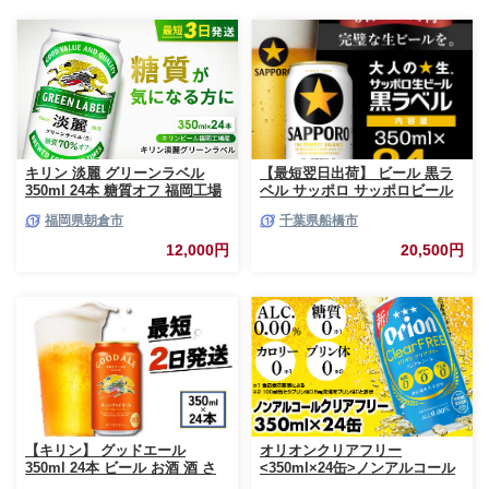
キリン 淡麗 グリーンラベル
【最短翌日出荷】 ビール 黒ラ
350ml 24本 糖質オフ 福岡工場
ベル サッポロ サッポロビール
産 お酒 ビール キリンビール 発
350ml 24本 酒 お酒 1ケース 1
福岡県朝倉市
千葉県船橋市
泡酒 送料無料 ギフト 内祝い ケ
箱 おすすめ 人気 ギフト 贈答
ース
24 ケース
12,000円
20,500円
【キリン】 グッドエール
オリオンクリアフリー
350ml 24本 ビール お酒 酒 さ
<350ml×24缶>ノンアルコール
け キリン 麒麟 KIRIN エール 麦
ビール - ノンアルコール オリオ