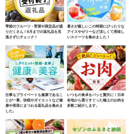
季節のフルーツ・野菜や限定品が盛
暑さが厳しいこの時期にぴったりな
りだくさん！8月までの返礼品を見
アイスやゼリーなど涼しくて美味し
逃さずにチェック！
いスイーツを集めました！
仕事もプライベートも健康であるこ
いつもの食卓をパッと贅沢に！日本
とが一番。快眠やダイエットなど健
各地から選りすぐった極上のお肉を
康や美容にまつわる返礼品を集めま
多数ご紹介します。
した。