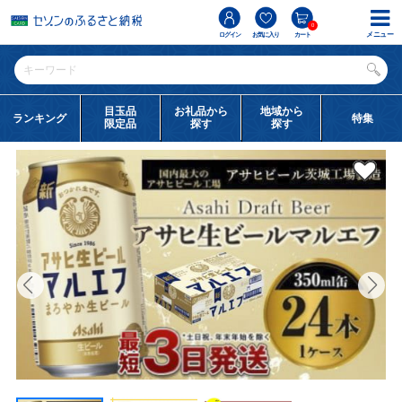
0
メニュー
ログイン
お気に入り
カート
目玉品
お礼品から
地域から
ランキング
特集
限定品
探す
探す