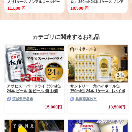
入り1ケース ノンアルコールビー
ロ』 350ml×24本 1ケース ノンア
ル ノンアルコール ノンアル ノン
ルコールビール ノンアルビール
11,000 円
10,500 円
アルビール 糖質ゼロ 糖質 糖質制
糖質ゼロ 糖質 糖質制限 カロリー
限 カロリーゼロ ゼロカロリー ギ
ゼロ ゼロカロリー アサヒ ビール
フト 茨城県 守谷市
茨城県 守谷市
カテゴリに関連するお礼品
アサヒスーパードライ 350ml缶
サントリー 角ハイボール缶
24本 ビール 缶ビール 酒 お酒
350ml缶 24本 1ケース 【ハイボ
アルコール 辛口
ール ウイスキー お酒 兵庫
茨城県守谷市
兵庫県高砂市
県 高砂市 ふるさと納税】
15,000円
13,500円