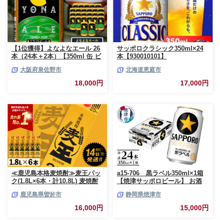
【1位獲得】よなよなエール 26
サッポロクラシック350ml×24
本（24本＋2本）【350ml 缶 ビ
本【930010101】
ール びーる お酒 さけ BBQ 飲
大阪府泉佐野市
北海道恵庭市
み比べ 晩酌 高評価 家計応援 特
別規格 ヤッホーブルーイング】
18,000円
17,000円
G3897-1
≪鹿児島本格麦焼酎≫麦王パッ
a15-706 黒ラベル350ml×1箱
ク(1.8L×6本・計10.8L) 麦焼酎
【焼津サッポロビール】 お酒
お酒 セット【岩川醸造】A393-
ビール 缶ビール アルコール サ
鹿児島県曽於市
静岡県焼津市
v02
ッポロ サッポロビール 黒ラベ
ル 350ml 24缶 焼津
16,000円
15,000円