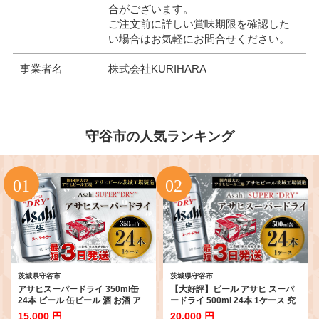
合がございます。
ご注文前に詳しい賞味期限を確認した
い場合はお気軽にお問合せください。
事業者名
株式会社KURIHARA
守谷市の人気ランキング
茨城県守谷市
茨城県守谷市
アサヒスーパードライ 350ml缶
【大好評】ビール アサヒ スーパ
24本 ビール 缶ビール 酒 お酒 ア
ードライ 500ml 24本 1ケース 究
ルコール 辛口
極の辛口
15,000 円
20,000 円