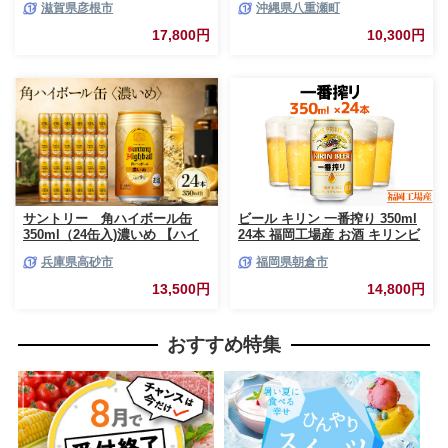
滋賀県彦根市
沖縄県八重瀬町
芽 ホップ 麦酒 Beer 缶ビール
ン クリア フリー プリン体ゼロ
350ml 24缶 キリンビール アル
糖質ゼロ カロリーゼロ 爽快な
17,800円
10,300円
コール 滋賀県 彦根市
うまさ 炭酸 350ml 24缶 スッキ
リ 飲みやすい おすすめ 沖縄県
八重瀬町【価格改定YF】
サントリー 角ハイボール缶
ビール キリン 一番搾り 350ml
350ml（24缶入)濃いめ 【ハイ
24本 福岡工場産 お酒 キリンビ
ボール ウイスキー お酒 兵
ール 送料無料 生ビール ギフト
兵庫県高砂市
福岡県朝倉市
庫県 高砂市 ふるさと納税】
内祝い ケース 一番搾り麦汁 麦
100％ すみきった味わい
13,500円
14,800円
おすすめ特集