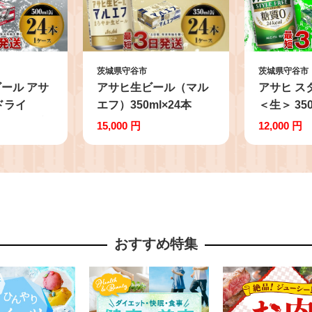
茨城県守谷市
茨城県守谷市
ール アサ
アサヒ生ビール（マル
アサヒ ス
ドライ
エフ）350ml×24本
＜生＞ 35
 1ケース 究
1ケース 
15,000 円
12,000 円
酒 お酒 
質ゼロ 糖
ビール 24
ル ギフト
暮 御歳暮
おすすめ特集