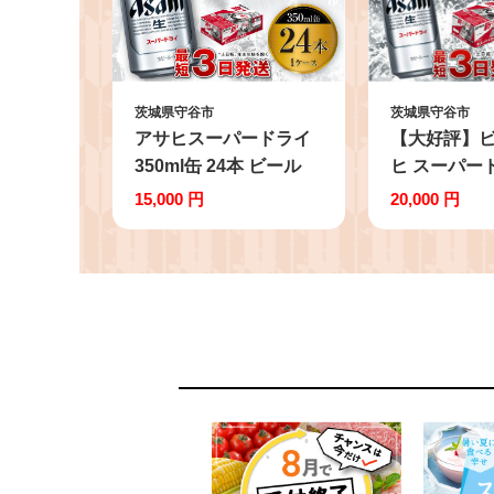
茨城県守谷市
茨城県守谷市
アサヒスーパードライ
【大好評】ビ
350ml缶 24本 ビール
ヒ スーパー
缶ビール 酒 お酒 アル
500ml 24本
15,000 円
20,000 円
コール 辛口
極の辛口