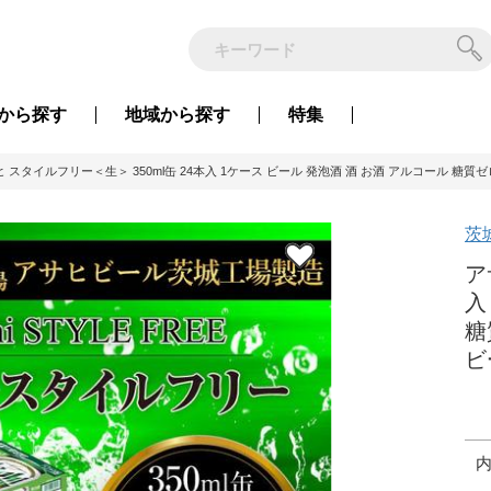
から
探す
地域から
探す
特集
 スタイルフリー＜生＞ 350ml缶 24本入 1ケース ビール 発泡酒 酒 お酒 アルコール 糖質ゼ
茨
ア
入
糖
ビ