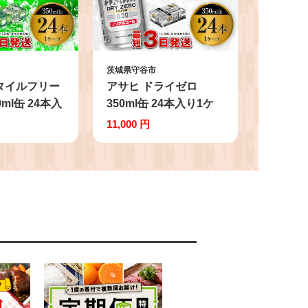
茨城県守谷市
タイルフリー
アサヒ ドライゼロ
0ml缶 24本入
350ml缶 24本入り1ケ
ビール 発泡酒
ース ノンアルコールビ
11,000 円
アルコール 糖
ール ノンアルコール ノ
質制限 アサヒ
ンアル ノンアルビール
缶 1箱 缶ビー
糖質ゼロ 糖質 糖質制限
 お中元 お歳
カロリーゼロ ゼロカロ
 守谷市
リー ギフト 茨城県 守
谷市